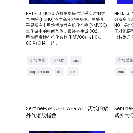
NRTI/L3_HCHO 该数据集提供近乎实时的大
NRTI/
气甲醛 (HCHO) 浓度高分辨率图像。甲醛几
分辨率 N
乎是所有非甲烷挥发性有机化合物 (NMVOC)
NO）是
氧化链中的中间气体，最终会生成 CO2。非
于对流层
甲烷挥发性有机化合物 (NMVOC) 与 NOx、
（特别是化
CO 和 CH4 一起， …
空气质量
大气层
bira
空气质
copernicus
dlr
esa
esa
Sentinel-5P OFFL AER AI：离线的紫
Sentin
外气溶胶指数
紫外气