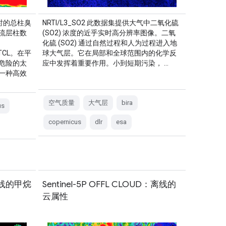
实时的总柱臭
NRTI/L3_SO2 此数据集提供大气中二氧化硫
流层柱数
(SO2) 浓度的近乎实时高分辨率图像。二氧
化硫 (SO2) 通过自然过程和人为过程进入地
3_TCL。在平
球大气层。它在局部和全球范围内的化学反
危险的太
应中发挥着重要作用。小到短期污染， …
一种高效
空气质量
大气层
bira
us
copernicus
dlr
esa
：离线的甲烷
Sentinel-5P OFFL CLOUD：离线的
云属性