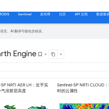
MODIS
Sentinel
发布商
社区
API 文档
数据集
好的语言。AI 翻译可能包含错误。
arth Engine
bookmark_border
el-5P NRTI AER LH：近乎实
Sentinel-5P NRTI CLOU
外气溶胶层高度
时的云属性