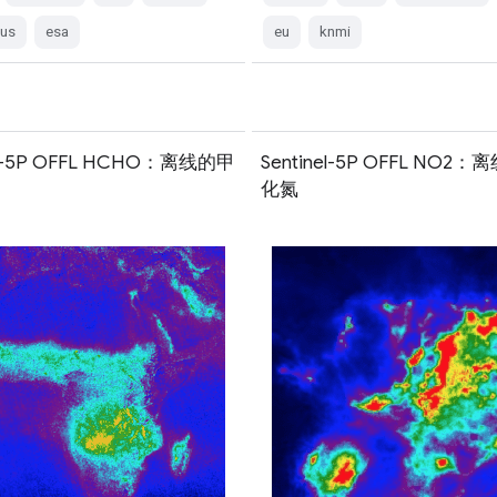
cus
esa
eu
knmi
nel-5P OFFL HCHO：离线的甲
Sentinel-5P OFFL NO2
化氮