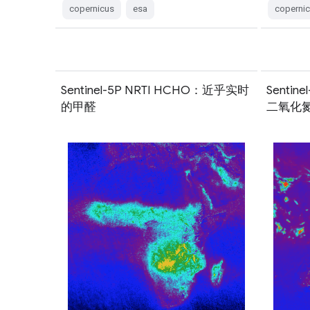
copernicus
esa
coperni
Sentinel-5P NRTI HCHO：近乎实时
Senti
的甲醛
二氧化