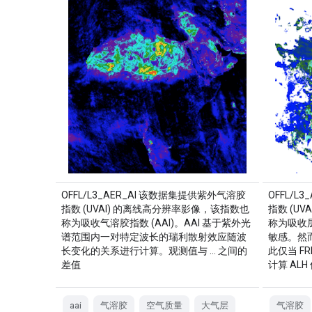
OFFL/L3_AER_AI 该数据集提供紫外气溶胶
OFFL/L
指数 (UVAI) 的离线高分辨率影像，该指数也
指数 (U
称为吸收气溶胶指数 (AAI)。AAI 基于紫外光
称为吸收层
谱范围内一对特定波长的瑞利散射效应随波
敏感。然
长变化的关系进行计算。观测值与 … 之间的
此仅当 FR
差值
计算 ALH
aai
气溶胶
空气质量
大气层
气溶胶