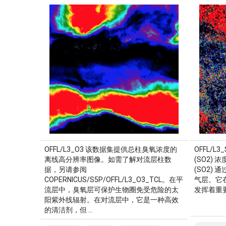
OFFL/L3_O3 该数据集提供总柱臭氧浓度的
OFFL/
离线高分辨率图像。如需了解对流层柱数
(SO2)
据，另请参阅
(SO2)
COPERNICUS/S5P/OFFL/L3_O3_TCL。在平
气层。它
流层中，臭氧层可保护生物圈免受危险的太
发挥着重
阳紫外线辐射。在对流层中，它是一种高效
的清洁剂，但 …