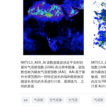
NRTI/L3_AER_AI 该数据集提供近乎实时的
NRTI/L
紫外气溶胶指数 (UVAI) 高分辨率图像，该指
指数 (U
数也称为吸收气溶胶指数 (AAI)。AAI 基于紫
称为吸收层
外光谱范围内一对特定波长的瑞利散射效应
敏感。然
随波长变化的关系进行计算。观测值与 … 之
此仅当 FR
间的差值
计算 ALH
aai
气溶胶
空气质量
大气层
气溶胶