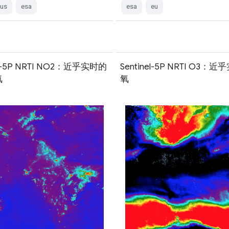
cus
esa
esa
eu
nel-5P NRTI NO2：近乎实时的
Sentinel-5P NRTI O3：
氮
氧