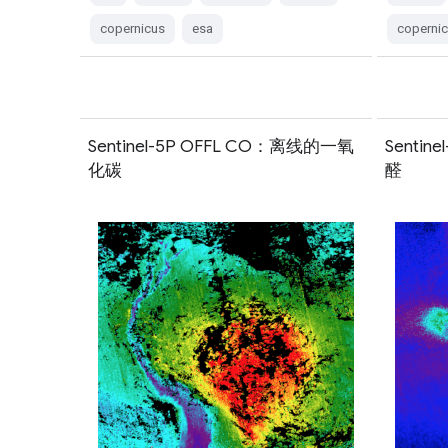
copernicus
esa
coperni
Sentinel-5P OFFL CO：离线的一氧
Senti
化碳
醛