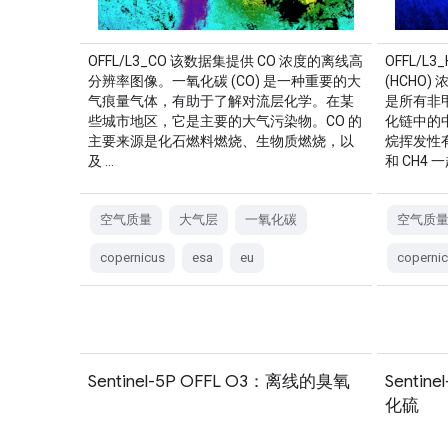
OFFL/L3_CO 该数据集提供 CO 浓度的离线高
OFFL/L
分辨率图像。一氧化碳 (CO) 是一种重要的大
(HCHO
气痕量气体，有助于了解对流层化学。在某
是所有非甲
些城市地区，它是主要的大气污染物。CO 的
化链中的
主要来源是化石燃料燃烧、生物质燃烧，以
烷挥发性有机
及 …
和 CH4 
空气质量
大气层
一氧化碳
空气质
copernicus
esa
eu
coperni
Sentinel-5P OFFL O3：离线的臭氧
Sentin
化硫