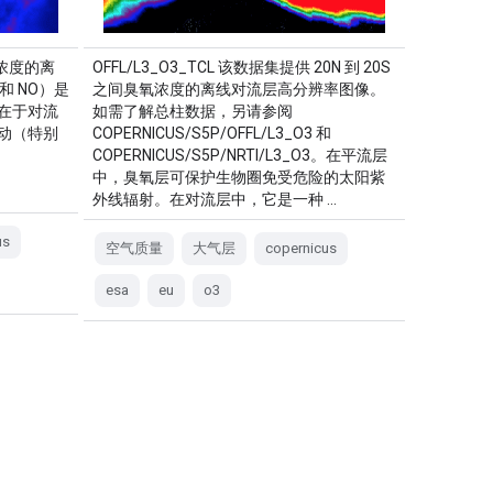
2 浓度的离
OFFL/L3_O3_TCL 该数据集提供 20N 到 20S
和 NO）是
之间臭氧浓度的离线对流层高分辨率图像。
在于对流
如需了解总柱数据，另请参阅
动（特别
COPERNICUS/S5P/OFFL/L3_O3 和
COPERNICUS/S5P/NRTI/L3_O3。在平流层
中，臭氧层可保护生物圈免受危险的太阳紫
外线辐射。在对流层中，它是一种 …
us
空气质量
大气层
copernicus
esa
eu
o3