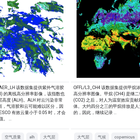
3_AER_LH 该数据集提供紫外气溶胶
OFFL/L3_CH4 该数据集提供甲
VAI) 的离线高分辨率影像，该指数也
高分辨率图像。甲烷 (CH4) 是继
高度 (ALH)。ALH 对云污染非常
(CO2) 之后，对人为温室效应贡
而，气溶胶和云可能难以区分，因
体。大约四分之三的甲烷排放是人
ESCO 有效云量小于 0.05 时，才会
的，因此，继续记录 …
 值。 …
空气质量
alh
大气层
大气层
气候
copernicus