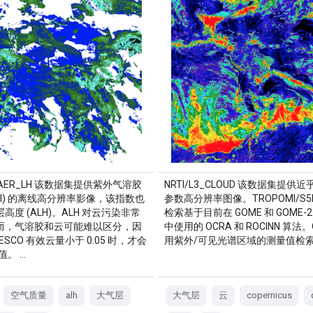
3_AER_LH 该数据集提供紫外气溶胶
NRTI/L3_CLOUD 该数据集提供
VAI) 的离线高分辨率影像，该指数也
参数高分辨率图像。TROPOMI/S5
高度 (ALH)。ALH 对云污染非常
检索基于目前在 GOME 和 GOME-
而，气溶胶和云可能难以区分，因
中使用的 OCRA 和 ROCINN 算法。
ESCO 有效云量小于 0.05 时，才会
用紫外/可见光谱区域的测量值检索
 值。 …
空气质量
alh
大气层
大气层
云
copernicus