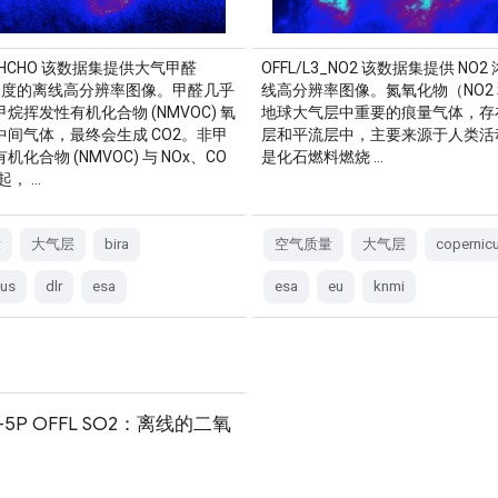
3_HCHO 该数据集提供大气甲醛
OFFL/L3_NO2 该数据集提供 NO
) 浓度的离线高分辨率图像。甲醛几乎
线高分辨率图像。氮氧化物（NO2 
烷挥发性有机化合物 (NMVOC) 氧
地球大气层中重要的痕量气体，存
中间气体，最终会生成 CO2。非甲
层和平流层中，主要来源于人类活
化合物 (NMVOC) 与 NOx、CO
是化石燃料燃烧 …
一起， …
量
大气层
bira
空气质量
大气层
copernic
cus
dlr
esa
esa
eu
knmi
el-5P OFFL SO2：离线的二氧