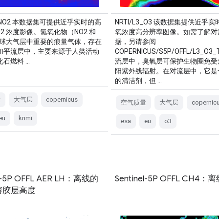
L3_NO2 本数据集可提供近乎实时的高
NRTI/L3_O3 该数据集提供近乎
O2 浓度影像。氮氧化物（NO2 和
氧浓度高分辨率图像。如需了解对
地球大气层中重要的痕量气体，存在
据，另请参阅
和平流层中，主要来源于人类活动
COPERNICUS/S5P/OFFL/L3_O
石燃料 …
流层中，臭氧层可保护生物圈免受
阳紫外线辐射。在对流层中，它是
的清洁剂，但 …
量
大气层
copernicus
空气质量
大气层
copernic
eu
knmi
esa
eu
o3
el-5P OFFL AER LH：离线的
Sentinel-5P OFFL CH4
溶胶层高度