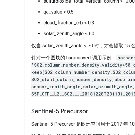
sulfurdioxide_total_vertical_column > -0.0
qa_value > 0.5
cloud_fraction_crb < 0.3
solar_zenith_angle < 60
仅当 solar_zenith_angle < 70 时，才会提取 1
针对一个图块的 harpconvert 调用示例：
harpco
'SO2_column_number_density_validity>50;
keep(SO2_column_number_density,SO2_colu
SO2_slant_column_number_density,absorbi
sensor_zenith_angle,solar_azimuth_angle
S5P_OFFL_L2__SO2____20181228T231131_201
Sentinel-5 Precursor
Sentinel-5 Precursor 是欧洲空间局于 