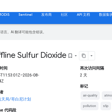
MODIS
Sentinel
发布商
社区
API 文档
数据集
好的语言。AI 翻译可能包含错误。
line Sulfur Dioxide
bookmark_border
时间
再次访问间隔
5T11:53:01Z–2026-08-
2 天
4Z
标记
者
air-quality
atmo
航天局/哥白尼计划
pollution
s5p
gine 代码段