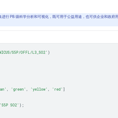
间数据集进行 PB 级科学分析和可视化，既可用于公益用途，也可供企业和政府用户
NICUS/S5P/OFFL/L3_SO2'
)
an'
,
'green'
,
'yellow'
,
'red'
]
'S5P SO2'
);