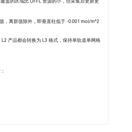
 资源覆盖的区域比 OFFL 资源的小，但采集后更新更
值除外，即垂直柱低于 -0.001 mol/m^2
el 5P L2 产品都会转换为 L3 格式，保持单轨道单网格
素：