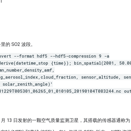
01
5 公里的 SO2 波段。
nvert --format hdf5 --hdf5-compression 9 -a
derive(datetime_stop {time}); bin_spatial(2001, 50.
mn_number_density_amf,
ng_aerosol_index,cloud_fraction, sensor_altitude, se
, solar_zenith_angle)'
81229T005301_06265_01_010105_20190104T083244.nc ou
2017 年 10 月 13 日发射的一颗空气质量监测卫星，其搭载的传感器通称