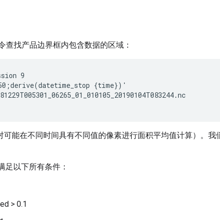
下命令查找产品边界框内包含数据的区域：
sion 9

50;derive(datetime_stop {time})'

81229T005301_06265_01_010105_20190104T083244.nc

对可能在不同时间具有不同值的像素进行面积平均值计算）。我
值，以满足以下所有条件：
ed > 0.1