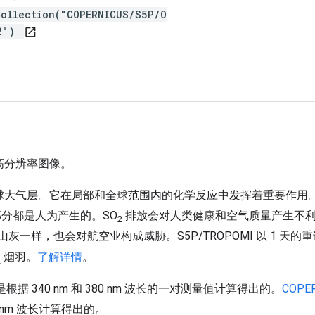
Collection("COPERNICUS/S5P/O
O2")
open_in_new
线高分辨率图像。
地球大气层。它在局部和全球范围内的化学反应中发挥着重要作用
部分都是人为产生的。SO
排放会对人类健康和空气质量产生不利
2
灰一样，也会对航空业构成威胁。S5P/TROPOMI 以 1 天的
烟羽。
了解详情
。
2
ndex 是根据 340 nm 和 380 nm 波长的一对测量值计算得出的。
COPER
 388 nm 波长计算得出的。