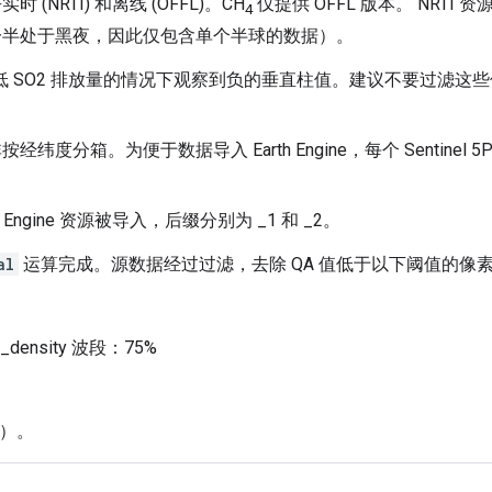
NRTI) 和离线 (OFFL)。CH
仅提供 OFFL 版本。 NRTI
4
球一半处于黑夜，因此仅包含单个半球的数据）。
O2 排放量的情况下观察到负的垂直柱值。建议不要过滤这些值，离群
箱，而非按经纬度分箱。为便于数据导入 Earth Engine，每个 Sentin
ngine 资源被导入，后缀分别为 _1 和 _2。
al
运算完成。源数据经过过滤，去除 QA 值低于以下阈值的像
er_density 波段：75%
理）。