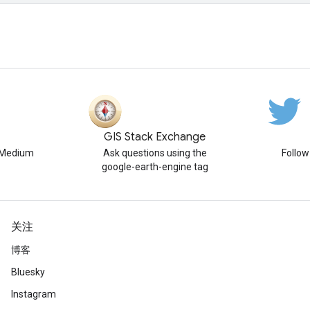
GIS Stack Exchange
n Medium
Ask questions using the
Follo
google-earth-engine tag
关注
博客
Bluesky
Instagram