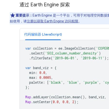
通过 Earth Engine 探索
重要提示：
Earth Engine 是一个平台，可用于对地理空
始使用，请
注册以获取 Earth Engine 访问权限
。
代码编辑器 (JavaScript)
var
collection
=
ee
.
ImageCollection
(
'COPER
.
select
(
'SO2_column_number_density'
)
.
filterDate
(
'2019-06-01'
,
'2019-06-11'
);
var
band_viz
=
{
min
:
0.0
,
max
:
0.0005
,
palette
:
[
'black'
,
'blue'
,
'purple'
,
'cy
};
Map
.
addLayer
(
collection
.
mean
(),
band_viz
,
Map
.
setCenter
(
0.0
,
0.0
,
2
);