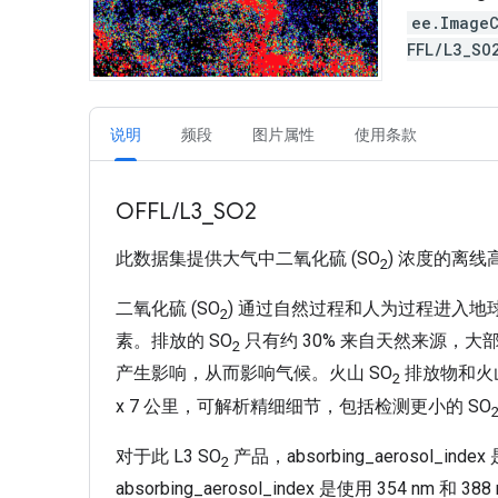
ee.Image
FFL/L3_S
说明
频段
图片属性
使用条款
OFFL/L3_SO2
此数据集提供大气中二氧化硫 (SO
) 浓度的离
2
二氧化硫 (SO
) 通过自然过程和人为过程进入
2
素。排放的 SO
只有约 30% 来自天然来源，大
2
产生影响，从而影响气候。火山 SO
排放物和火山
2
x 7 公里，可解析精细细节，包括检测更小的 SO
对于此 L3 SO
产品，absorbing_aerosol_i
2
absorbing_aerosol_index 是使用 354 nm 和