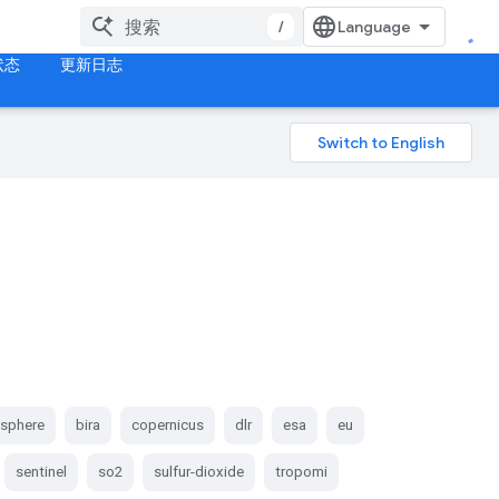
/
状态
更新日志
sphere
bira
copernicus
dlr
esa
eu
sentinel
so2
sulfur-dioxide
tropomi