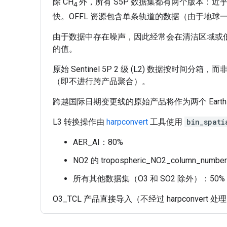
除 CH
外，所有 S5P 数据集都有两个版本：近乎实时 (
4
快。OFFL 资源包含单条轨道的数据（由于地
由于数据中存在噪声，因此经常会在清洁区域或低 S
的值。
原始 Sentinel 5P 2 级 (L2) 数据按时间分
（即不进行跨产品聚合）。
跨越国际日期变更线的原始产品将作为两个 Earth E
L3 转换操作由
harpconvert
工具使用
bin_spati
AER_AI：80%
NO2 的 tropospheric_NO2_column_numb
所有其他数据集（O3 和 SO2 除外）：50%
O3_TCL 产品直接导入（不经过 harpconvert 处