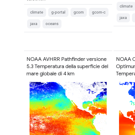
climate
climate
g-portal
gcom
gcom-c
jaxa
jaxa
oceans
NOAA AVHRR Pathfinder versione
NOAA C
5.3 Temperatura della superficie del
Optimum
mare globale di 4 km
Temper