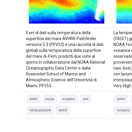
Il set di dati sulla temperatura della
La temper
superficie del mare AVHRR Pathfinder
(OISST) gi
versione 5.3 (PFV53) è una raccolta di dati
NOAA forn
globali sulla temperatura della superficie
oceanica 
del mare di 4 km, prodotti due volte al
osservazio
giorno in collaborazione dal NOAA National
provenient
Oceanographic Data Center e dalla
navi, boe)
Rosenstiel School of Marine and
con lacun
Atmospheric Science dell'Università di
interpolaz
Miami. PFV53 …
Very High
avhrr
noaa
oceans
sst
avhrr
temperature
wind
oceans