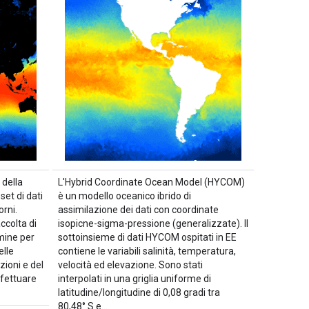
 della
L'Hybrid Coordinate Ocean Model (HYCOM)
set di dati
è un modello oceanico ibrido di
orni.
assimilazione dei dati con coordinate
colta di
isopicne-sigma-pressione (generalizzate). Il
rmine per
sottoinsieme di dati HYCOM ospitati in EE
elle
contiene le variabili salinità, temperatura,
zioni e del
velocità ed elevazione. Sono stati
ffettuare
interpolati in una griglia uniforme di
latitudine/longitudine di 0,08 gradi tra
80,48° S e…