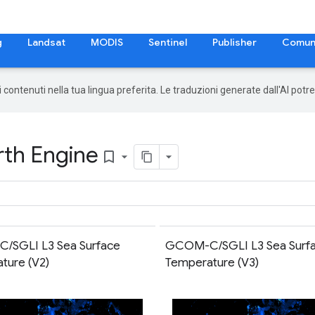
g
Landsat
MODIS
Sentinel
Publisher
Comun
 i contenuti nella tua lingua preferita. Le traduzioni generate dall'AI pot
rth Engine
bookmark_border
/SGLI L3 Sea Surface
GCOM-C/SGLI L3 Sea Surf
ture (V2)
Temperature (V3)