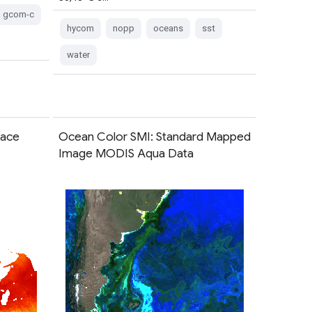
gcom-c
hycom
nopp
oceans
sst
water
ace
Ocean Color SMI: Standard Mapped
Image MODIS Aqua Data