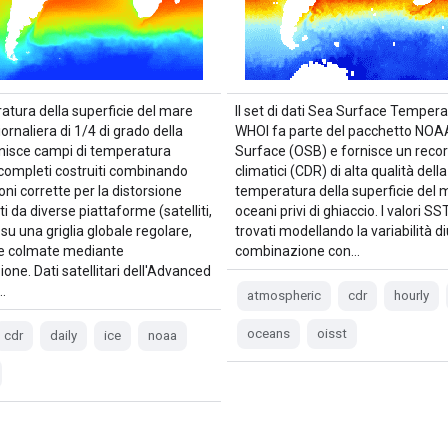
atura della superficie del mare
Il set di dati Sea Surface Tempera
ornaliera di 1/4 di grado della
WHOI fa parte del pacchetto NO
isce campi di temperatura
Surface (OSB) e fornisce un record
completi costruiti combinando
climatici (CDR) di alta qualità della
ni corrette per la distorsione
temperatura della superficie del 
i da diverse piattaforme (satelliti,
oceani privi di ghiaccio. I valori 
 su una griglia globale regolare,
trovati modellando la variabilità di
e colmate mediante
combinazione con…
ione. Dati satellitari dell'Advanced
…
atmospheric
cdr
hourly
oceans
oisst
cdr
daily
ice
noaa