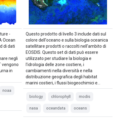
ture -
Questo prodotto di livello 3 include dati sul
AA Ocean
colore dell'oceano e sulla biologia oceanica
 di dati
satellitare prodotti o raccolti nell'ambito di
EOSDIS. Questo set di dati può essere
mare negli
utilizzato per studiare la biologia e
SST vengono
l'idrologia delle zone costiere, i
urna in
cambiamenti nella diversità e nella
distribuzione geografica degli habitat
marini costieri, i flussi biogeochimici e…
noaa
biology
chlorophyll
modis
nasa
oceandata
oceans