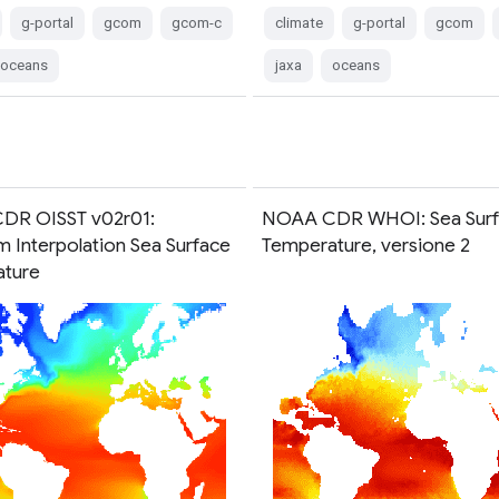
g-portal
gcom
gcom-c
climate
g-portal
gcom
oceans
jaxa
oceans
DR OISST v02r01:
NOAA CDR WHOI: Sea Surf
 Interpolation Sea Surface
Temperature, versione 2
ature