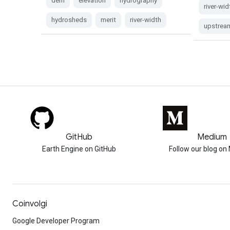
dem
elevation
hydrography
river-wid
hydrosheds
merit
river-width
upstrea
GitHub
Medium
Earth Engine on GitHub
Follow our blog o
Coinvolgi
Google Developer Program