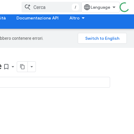
/
ità
Documentazione API
Altro
rebbero contenere errori.
e
bookmark_border