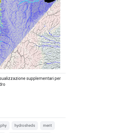
 visualizzazione supplementari per
dro
aphy
hydrosheds
merit