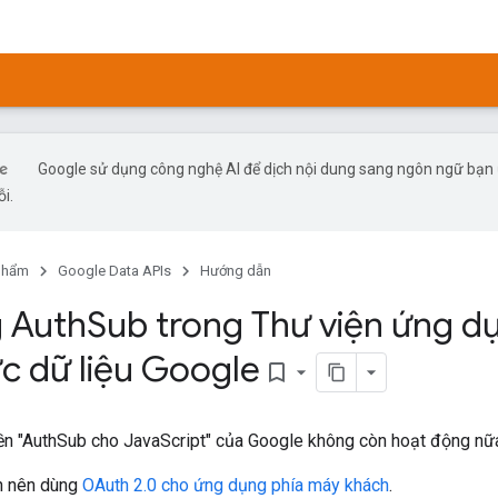
Google sử dụng công nghệ AI để dịch nội dung sang ngôn ngữ bạn ư
ỗi.
phẩm
Google Data APIs
Hướng dẫn
 Auth
Sub trong Thư viện ứng d
ức dữ liệu Google
bookmark_border
ền "AuthSub cho JavaScript" của Google không còn hoạt động nữ
n nên dùng
OAuth 2.0 cho ứng dụng phía máy khách
.