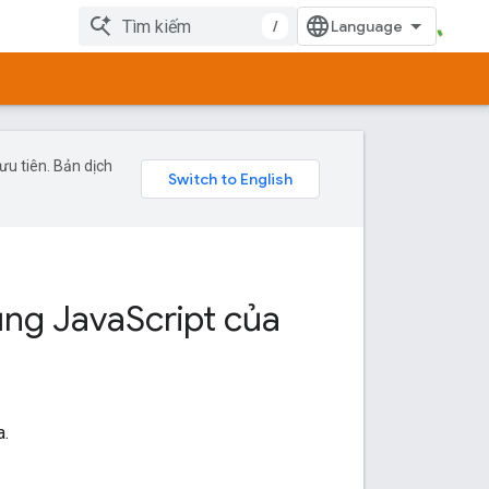
/
u tiên. Bản dịch
ụng Java
Script của
a.