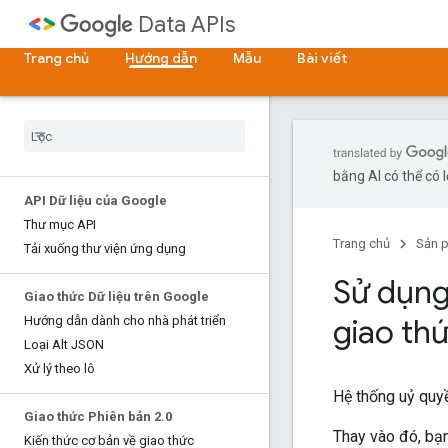
Data APIs
Trang chủ
Hướng dẫn
Mẫu
Bài viết
bằng AI có thể có l
API Dữ liệu của Google
Thư mục API
Trang chủ
Sản 
Tải xuống thư viện ứng dụng
Sử dụng
Giao thức Dữ liệu trên Google
giao th
Hướng dẫn dành cho nhà phát triển
Loại Alt JSON
Xử lý theo lô
Hệ thống uỷ quy
Giao thức Phiên bản 2
.
0
Thay vào đó, bạ
Kiến thức cơ bản về giao thức