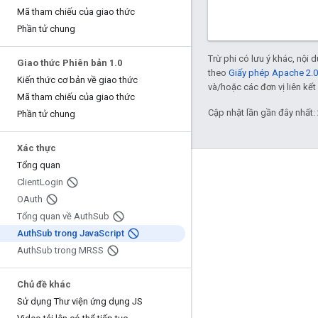
Mã tham chiếu của giao thức
Phần tử chung
Trừ phi có lưu ý khác, nội
Giao thức Phiên bản 1
.
0
theo
Giấy phép Apache 2.0
Kiến thức cơ bản về giao thức
và/hoặc các đơn vị liên kết 
Mã tham chiếu của giao thức
Cập nhật lần gần đây nhất:
Phần tử chung
Xác thực
Tổng quan
Tương tác
Client
Login
OAuth
Google Developer Program
Tổng quan về Auth
Sub
Google Developer Groups
Auth
Sub trong Java
Script
Google Developer Experts
Auth
Sub trong MRSS
Accelerators
Chủ đề khác
Google Cloud & NVIDIA
Sử dụng Thư viện ứng dụng JS