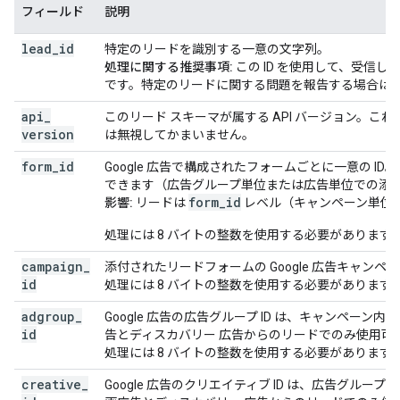
フィールド
説明
lead
_
id
特定のリードを識別する一意の文字列。
処理に関する推奨事項:
この ID を使用して、受信
です。特定のリードに関する問題を報告する場合は、こ
api
_
このリード スキーマが属する API バージョン。
version
は無視してかまいません。
form
_
id
Google 広告で構成されたフォームごとに一意の 
できます（広告グループ単位または広告単位での添
form_id
影響:
リードは
レベル（キャンペーン単位
処理には 8 バイトの整数を使用する必要があります
campaign
_
添付されたリードフォームの Google 広告キャンペー
id
処理には 8 バイトの整数を使用する必要があります
adgroup
_
Google 広告の広告グループ ID は、キャンペー
id
告とディスカバリー 広告からのリードでのみ使用可
処理には 8 バイトの整数を使用する必要があります
creative
_
Google 広告のクリエイティブ ID は、広告グル