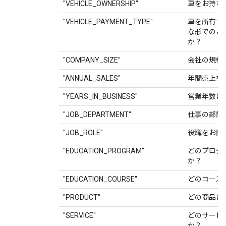
"VEHICLE_OWNERSHIP"
車をお持ち
"VEHICLE_PAYMENT_TYPE"
車を所有す
な形でのお
か？
"COMPANY_SIZE"
会社の規模
"ANNUAL_SALES"
年間売上を
"YEARS_IN_BUSINESS"
営業年数は
"JOB_DEPARTMENT"
仕事の部門
"JOB_ROLE"
役職をお聞
"EDUCATION_PROGRAM"
どのプログ
か？
"EDUCATION_COURSE"
どのコース
"PRODUCT"
どの商品に
"SERVICE"
どのサービ
か？