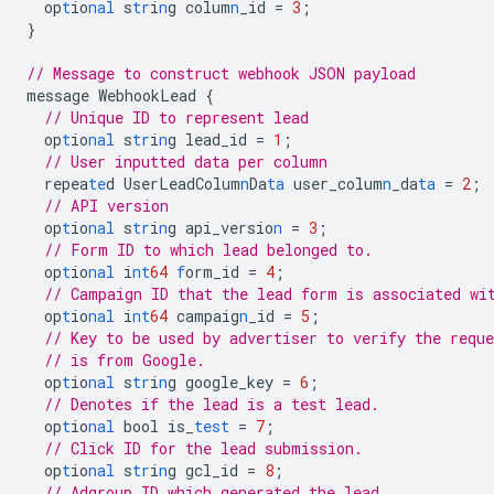
op
t
io
nal
s
tr
i
n
g
colum
n
_id
=
3
;
}
// Message to construct webhook JSON payload
message
WebhookLead
{
// Unique ID to represent lead
op
t
io
nal
s
tr
i
n
g
lead_id
=
1
;
// User inputted data per column
repea
te
d
UserLeadColum
n
Da
ta
user_colum
n
_da
ta
=
2
;
// API version
op
t
io
nal
s
tr
i
n
g
api_versio
n
=
3
;
// Form ID to which lead belonged to.
op
t
io
nal
i
nt
64
f
orm_id
=
4
;
// Campaign ID that the lead form is associated wi
op
t
io
nal
i
nt
64
campaig
n
_id
=
5
;
// Key to be used by advertiser to verify the reque
// is from Google.
op
t
io
nal
s
tr
i
n
g
google_key
=
6
;
// Denotes if the lead is a test lead.
op
t
io
nal
bool
is_
test
=
7
;
// Click ID for the lead submission.
op
t
io
nal
s
tr
i
n
g
gcl_id
=
8
;
// Adgroup ID which generated the lead.