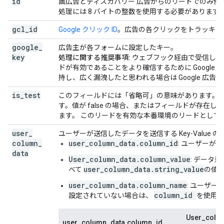
id
画広告とディスカバリー 広告からのリードでのみ使
処理には 8 バイトの整数を使用する必要があります
gcl
_
id
Google クリック ID
。広告の各クリックをトラッキン
google
_
広告主が各フォームに設定したキー。
key
処理に関する推奨事項:
ウェブフック経由で受信した
ドが有効であることをより確信するために Googl
持し、広く漏洩したと思われる場合は Google 広
is
_
test
このフィールドには「省略可」の意味があります。値が
す。値が false の場合、またはフィールドが存
ます。 このリードを有効な本番環境のリードとして
user
_
ユーザーが送信したデータを送信する Key-Value
column
_
user_column_data.column_id
: ユーザーが
data
User_column_data.column_value
: データ
user_column_data.string_value
べて
の値
user_column_data.column_name
: ユーザ
column_id
設定されていない場合は、
を使用
User_colum
user_column_data.column_id