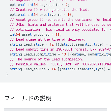
op
t
io
nal
i
nt
64
adgroup_id
=
9
;
// Creative ID which generated the lead.
op
t
io
nal
i
nt
64
crea
t
ive_id
=
10
;
// Asset group ID represents the container for hold
// URLs, hints and criteria that will be used to s
// optimization. This field is only populated for 
i
nt
64
asse
t
_group_id
=
11
;
// Lead stage at the time of delivery.
s
tr
i
n
g
lead_s
ta
ge
=
12
[
(da
ta
pol.sema
nt
ic_
t
ype)
=
// Lead submit time in ISO-8601 format. Ex- 2024-0
s
tr
i
n
g
lead_submi
t
_
t
ime
=
13
[
(da
ta
pol.sema
nt
ic_
t
y
// The source of the lead submission.
// Possible values: "LEAD_FORM" or "CONVERSATIONA
s
tr
i
n
g
lead_source
=
14
[
(da
ta
pol.sema
nt
ic_
t
ype)
=
}
フィールドの説明