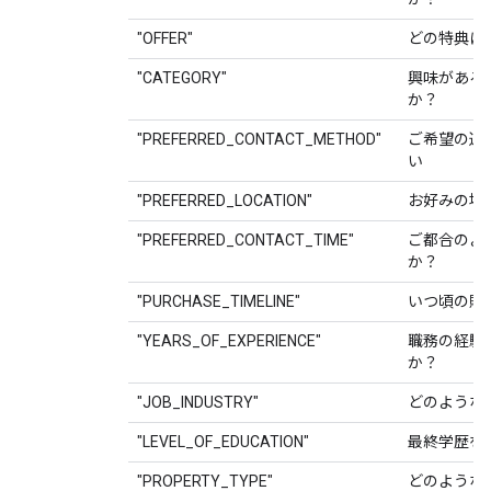
"OFFER"
どの特典に
"CATEGORY"
興味がある
か？
"PREFERRED_CONTACT_METHOD"
ご希望の連
い
"PREFERRED_LOCATION"
お好みの場
"PREFERRED_CONTACT_TIME"
ご都合のよ
か？
"PURCHASE_TIMELINE"
いつ頃の購
"YEARS_OF_EXPERIENCE"
職務の経験
か？
"JOB_INDUSTRY"
どのような
"LEVEL_OF_EDUCATION"
最終学歴を
"PROPERTY_TYPE"
どのような