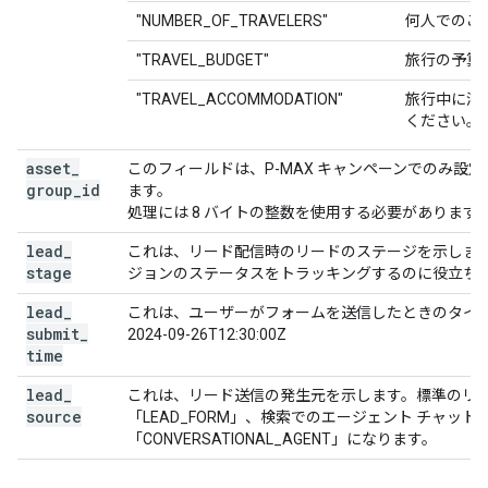
"NUMBER_OF_TRAVELERS"
何人でのご
"TRAVEL_BUDGET"
旅行の予算
"TRAVEL_ACCOMMODATION"
旅行中に滞
ください。
asset
_
このフィールドは、P-MAX キャンペーンでのみ設定
group
_
id
ます。
処理には 8 バイトの整数を使用する必要があります
lead
_
これは、リード配信時のリードのステージを示します。
stage
ジョンのステータスをトラッキングするのに役立ち
lead
_
これは、ユーザーがフォームを送信したときのタイムスタ
submit
_
2024-09-26T12:30:00Z
time
lead
_
これは、リード送信の発生元を示します。標準のリ
source
「LEAD_FORM」、検索でのエージェント チャッ
「CONVERSATIONAL_AGENT」になります。