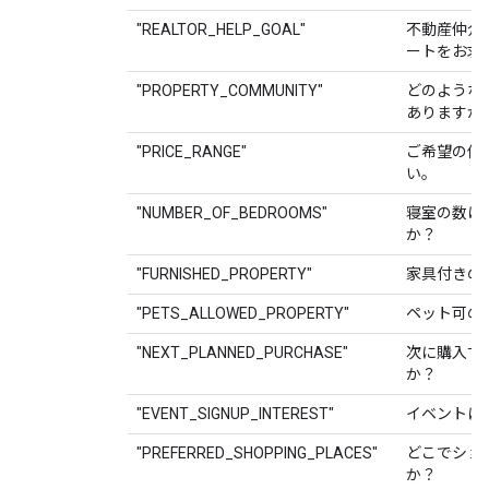
"REALTOR_HELP_GOAL"
不動産仲介
ートをお求
"PROPERTY_COMMUNITY"
どのような
ありますか
"PRICE_RANGE"
ご希望の価
い。
"NUMBER_OF_BEDROOMS"
寝室の数は
か？
"FURNISHED_PROPERTY"
家具付きの
"PETS_ALLOWED_PROPERTY"
ペット可の
"NEXT_PLANNED_PURCHASE"
次に購入す
か？
"EVENT_SIGNUP_INTEREST"
イベントに
"PREFERRED_SHOPPING_PLACES"
どこでショ
か？