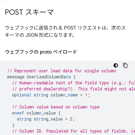
POST スキーマ
ウェブフックに送信される POST リクエストは、次のス
キーマの JSON 形式になります。
ウェブフックの proto ペイロード
// Represent user lead data for single column
message
UserLeadColum
n
Da
ta
{
// Human-readable text of the field type (e.g.: Fu
// preferred dealership?). This field might not al
op
t
io
nal
s
tr
i
n
g
colum
n
_
na
me
=
1
;
// Column value based on column type
o
ne
o
f
colum
n
_value
{
s
tr
i
n
g
s
tr
i
n
g_value
=
2
;
}
// Column ID. Populated for all types of fields. (