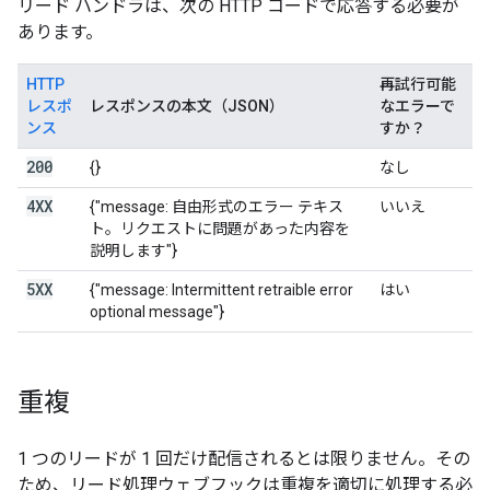
リード ハンドラは、次の HTTP コードで応答する必要が
あります。
HTTP
再試行可能
レスポ
レスポンスの本文（JSON）
なエラーで
ンス
すか？
200
{}
なし
4XX
{"message: 自由形式のエラー テキス
いいえ
ト。リクエストに問題があった内容を
説明します"}
5XX
{"message: Intermittent retraible error
はい
optional message"}
重複
1 つのリードが 1 回だけ配信されるとは限りません。その
ため、リード処理ウェブフックは重複を適切に処理する必