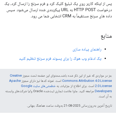
پس از اینکه کاربر روی یک تبلیغ کلیک کرد و فرم سرنخ را ارسال کرد، یک
درخواست HTTP POST به URL پیکربندی شده ارسال می‌شود. سپس
داده های سرنخ مستقیماً به CRM انتخابی شما می رود.
منابع
راهنمای پیاده سازی
یک ادغام وب هوک را برای پسوند فرم سرنخ تنظیم کنید
جز در مواردی که غیر از این ذکر شده باشد،‌محتوای این صفحه تحت مجوز
Creative
Commons Attribution 4.0 License
است. نمونه کدها نیز دارای مجوز
Apache
2.0 License
است. برای اطلاع از جزئیات، به
خطمشی‌های سایت Google
Developers‏
مراجعه کنید. جاوا علامت تجاری ثبت‌شده Oracle و/یا شرکت‌های وابسته
به آن است.
تاریخ آخرین به‌روزرسانی 2025-08-21 به‌وقت ساعت هماهنگ جهانی.