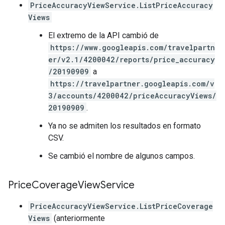
PriceAccuracyViewService.ListPriceAccuracy
Views
El extremo de la API cambió de
https://www.googleapis.com/travelpartn
er/v2.1/4200042/reports/price_accuracy
/20190909
a
https://travelpartner.googleapis.com/v
3/accounts/4200042/priceAccuracyViews/
20190909
.
Ya no se admiten los resultados en formato
CSV.
Se cambió el nombre de algunos campos.
Price
Coverage
View
Service
PriceAccuracyViewService.ListPriceCoverage
Views
(anteriormente