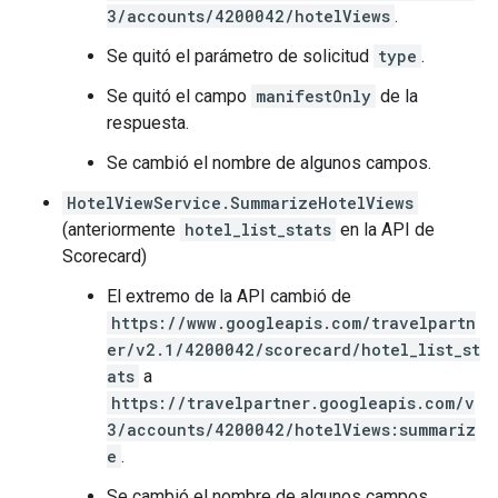
3/accounts/4200042/hotelViews
.
Se quitó el parámetro de solicitud
type
.
Se quitó el campo
manifestOnly
de la
respuesta.
Se cambió el nombre de algunos campos.
HotelViewService.SummarizeHotelViews
(anteriormente
hotel_list_stats
en la API de
Scorecard)
El extremo de la API cambió de
https://www.googleapis.com/travelpartn
er/v2.1/4200042/scorecard/hotel_list_st
ats
a
https://travelpartner.googleapis.com/v
3/accounts/4200042/hotelViews:summariz
e
.
Se cambió el nombre de algunos campos.