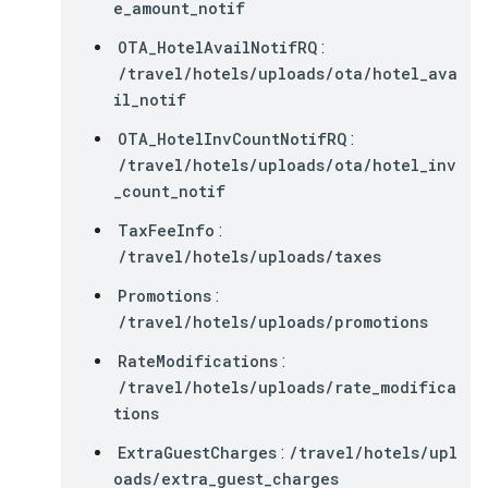
e_amount_notif
OTA_HotelAvailNotifRQ
:
/travel/hotels/uploads/ota/hotel_ava
il_notif
OTA_HotelInvCountNotifRQ
:
/travel/hotels/uploads/ota/hotel_inv
_count_notif
TaxFeeInfo
:
/travel/hotels/uploads/taxes
Promotions
:
/travel/hotels/uploads/promotions
RateModifications
:
/travel/hotels/uploads/rate_modifica
tions
ExtraGuestCharges
:
/travel/hotels/upl
oads/extra_guest_charges