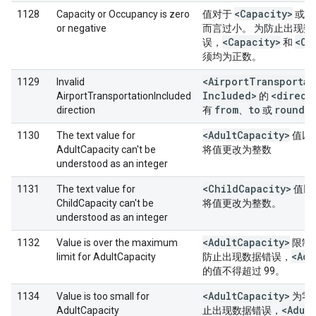
<Capacity>
<
1128
Capacity or Occupancy is zero
值对于
或
or negative
而言过小。 为防止出现数
<Capacity>
<Oc
误，
和
须均为正数。
<Airport
Transportat
1129
Invalid
Included>
<direct
AirportTransportationIncluded
的
from
to
round
_
direction
有
、
或
<Adult
Capacity>
1130
The text value for
值以
AdultCapacity can't be
将值更改为整数
understood as an integer
<Child
Capacity>
1131
The text value for
值以
ChildCapacity can't be
将值更改为整数。
understood as an integer
<Adult
Capacity>
1132
Value is over the maximum
限制
<Adu
limit for AdultCapacity
防止出现数据错误，
的值不得超过 99。
<Adult
Capacity>
1134
Value is too small for
为零
<Adult
AdultCapacity
止出现数据错误，