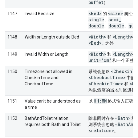
buffet
）
<Bed>
<size>
1147
Invalid Bed size
的
属性值
single
semi
_
、
double
double
que
、
、
<Width>
<Length>
1148
Width or Length outside Bed
和
不
<Bed>
.
之外
<Width>
<Length>
1149
Invalid Width or Length
和
必
unit="cm"
和一个正整
<Checkin
Ti
1150
Timezone not allowed in
系统会忽略
<Checkout
Time>
CheckinTime and
中的
<Checkin
Time>
<Ch
CheckoutTime
和
均以酒店的当地时区进行
HH:MM
1151
Value can't be understood as
以
格式输入正确的
a time
<Bath>
1152
BathAndToilet relation
除非同时存在
和
<Bath
And
requires both Bath and Toilet
则系统会忽略
<relation>
。