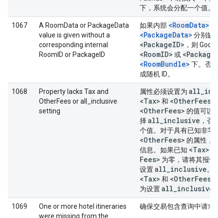
下，系统会分配一个值。
<RoomData>
1067
A RoomData or PackageData
如果内部
或
<PackageData>
value is given without a
分别缺
<Package
ID>
corresponding internal
，则 Goo
<Room
ID>
<Package
RoomID or PackageID
或
<RoomBundle>
下。否则，
成随机 ID。
all
_
inc
1068
Property lacks Tax and
属性必须设置为
<Tax>
<Other
Fees>
OtherFees or all_inclusive
和
<Other
Fees>
setting
的值可以为
all
_
inclusive
择
，否
个值。对于具有已知非零
<Other
Fees>
的属性，
<Tax>
信息。如果已知
Fees>
为零，请将其报告为
all
_
inclusive
设置
。
<Tax>
<Other
Fees>
和
all
_
inclusive
为设置
1069
One or more hotel itineraries
确保交易包含查询中请求
were missing from the