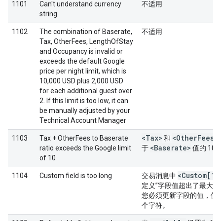
1101
Can't understand currency
不适用
string
1102
The combination of Baserate,
不适用
Tax, OtherFees, LengthOfStay
and Occupancy is invalid or
exceeds the default Google
price per night limit, which is
10,000 USD plus 2,000 USD
for each additional guest over
2. If this limit is too low, it can
be manually adjusted by your
Technical Account Manager
<Tax>
<Other
Fees>
1103
Tax + OtherFees to Baserate
和
<Baserate>
ratio exceeds the Google limit
于
值的 10 
of 10
<Custom[1-
1104
Custom field is too long
交易消息中
定义”字段值超出了最大字符长
您必须更新字段的值，使其
个字符。