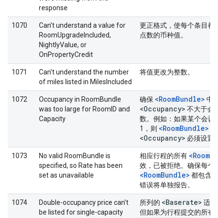
response
1070
Can't understand a value for
更正格式，使每个条目都
RoomUpgradeIncluded,
点数的币种值。
NightlyValue, or
OnPropertyCredit
1071
Can't understand the number
将值更改为整数。
of miles listed in MilesIncluded
<RoomBundle>
1072
Occupancy in RoomBundle
确保
中
<Occupancy>
was too large for RoomID and
不大于会
Capacity
数。例如：如果某个会议
<RoomBundle>
1，则
中
<Occupancy>
必须设置为
<RoomB
1073
No valid RoomBundle is
相应行程的所有
specified, so Rate has been
效，已被拒绝。确保每个
<RoomBundle>
set as unavailable
都包含有
错误将单独报告。
<Baserate>
1074
Double-occupancy price can't
所列的
适用
be listed for single-capacity
但如果为行程提交的所有