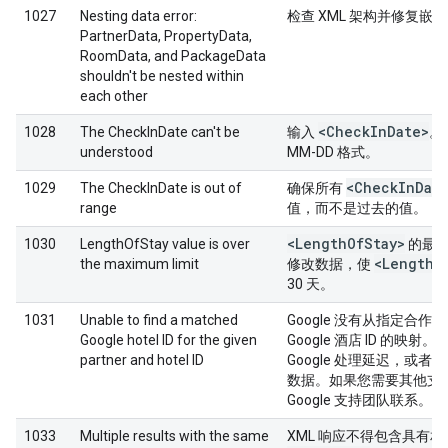
1027
Nesting data error:
检查 XML 架构并修复嵌
PartnerData, PropertyData,
RoomData, and PackageData
shouldn't be nested within
each other
<Check
In
Date>
1028
The CheckInDate can't be
输入
。
understood
MM-DD 格式。
<Check
In
Dat
1029
The CheckInDate is out of
确保所有
range
值，而不是过去的值。
<Length
Of
Stay>
1030
LengthOfStay value is over
的最长
<Length
O
the maximum limit
修改数据，使
30 天。
1031
Unable to find a matched
Google 没有从指定合作伙
Google hotel ID for the given
Google 酒店 ID 的映
partner and hotel ID
Google 处理延迟，或者 G
数据。如果您需要其他支
Google 支持团队联系。
1033
Multiple results with the same
XML 响应不得包含具有相