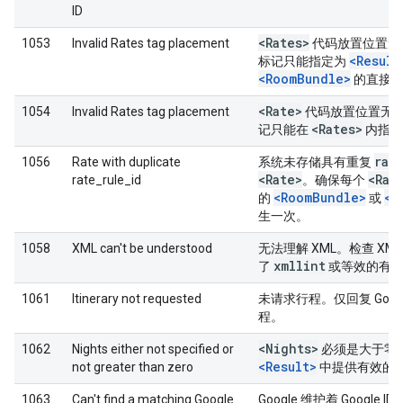
ID
<Rates>
1053
Invalid Rates tag placement
代码放置位置无
<Result
标记只能指定为
<RoomBundle>
的直接子
<Rate>
1054
Invalid Rates tag placement
代码放置位置无
<Rates>
记只能在
内指定
rat
1056
Rate with duplicate
系统未存储具有重复
<Rate>
<Rat
rate_rule_id
。确保每个
<RoomBundle>
<R
的
或
生一次。
1058
XML can't be understood
无法理解 XML。检查 X
xmllint
了
或等效的有效
1061
Itinerary not requested
未请求行程。仅回复 Goog
程。
<Nights>
1062
Nights either not specified or
必须是大于零
<Result>
not greater than zero
中提供有效的
1063
Can't find a matching Google
Google 维护着 Google I