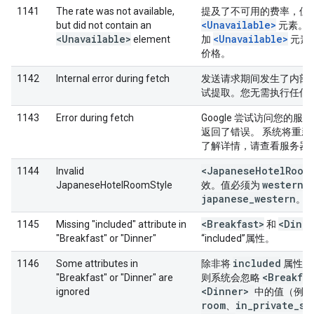
1141
The rate was not available,
提及了不可用的费率，但
<Unavailable>
but did not contain an
元素。
<Unavailable>
<Unavailable>
element
加
元素
价格。
1142
Internal error during fetch
发送请求期间发生了内部
试提取。您无需执行任何
1143
Error during fetch
Google 尝试访问您的
返回了错误。 系统将重
了解详情，请查看服务器
<Japanese
Hotel
Room
1144
Invalid
western
JapaneseHotelRoomStyle
效。值必须为
、
japanese
_
western
。
<Breakfast>
<Dinne
1145
Missing "included" attribute in
和
"Breakfast" or "Dinner"
“included”属性。
included
1146
Some attributes in
除非将
属性设
<Breakfas
"Breakfast" or "Dinner" are
则系统会忽略
<Dinner>
ignored
中的值（例
room
in
_
private
_
sp
、