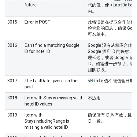
<Last
Date>
future
您的值，使
内。
3015
Error in POST
此错误是在提取合作伙伴
检查您的日志，确保 Googl
可名单中。
3016
Can't find a matching Google
Google 没有从相应合作伙
ID for hotel ID
Google 酒店 ID 的映射
理延迟，或者 Google 
ID。如需进一步帮助，请与 G
团队联系。
<Hint>
3017
The LastDate given is in the
值不能包含日期
past
3018
Item with Stay is missing valid
不适用
hotel ID values
3019
Item with
确保所有 ID 均有效，且与酒
StaysIncludingRange is
ID 一致。
missing a valid hotel ID