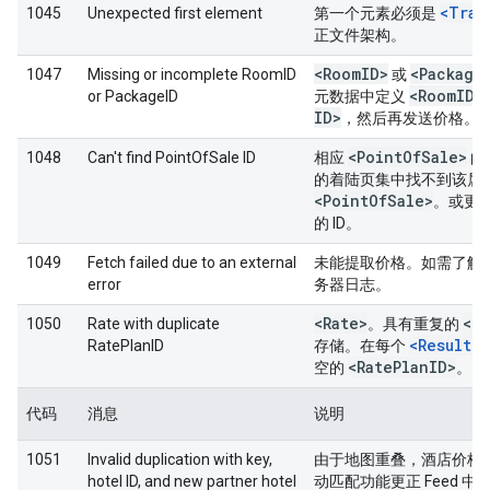
<Tran
1045
Unexpected first element
第一个元素必须是
正文件架构。
<Room
ID>
<Package
1047
Missing or incomplete RoomID
或
<Room
ID>
or PackageID
元数据中定义
ID>
，然后再发送价格。
<Point
Of
Sale>
1048
Can't find PointOfSale ID
相应
的 
的着陆页集中找不到该属
<Point
Of
Sale>
。或更正价
的 ID。
1049
Fetch failed due to an external
未能提取价格。如需了解
error
务器日志。
<Rate>
<Ra
1050
Rate with duplicate
。具有重复的
<Result>
RatePlanID
存储。在每个
<Rate
Plan
ID>
空的
。
代码
消息
说明
1051
Invalid duplication with key,
由于地图重叠，酒店价格
hotel ID, and new partner hotel
动匹配功能更正 Feed 中