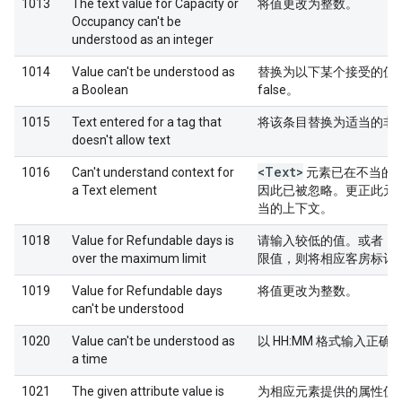
1013
The text value for Capacity or
将值更改为整数。
Occupancy can't be
understood as an integer
1014
Value can't be understood as
替换为以下某个接受的值：0
a Boolean
false。
1015
Text entered for a tag that
将该条目替换为适当的非
doesn't allow text
<Text>
1016
Can't understand context for
元素已在不当的
a Text element
因此已被忽略。更正此元
当的上下文。
1018
Value for Refundable days is
请输入较低的值。或者，
over the maximum limit
限值，则将相应客房标记
1019
Value for Refundable days
将值更改为整数。
can't be understood
1020
Value can't be understood as
以 HH:MM 格式输入正
a time
1021
The given attribute value is
为相应元素提供的属性值无