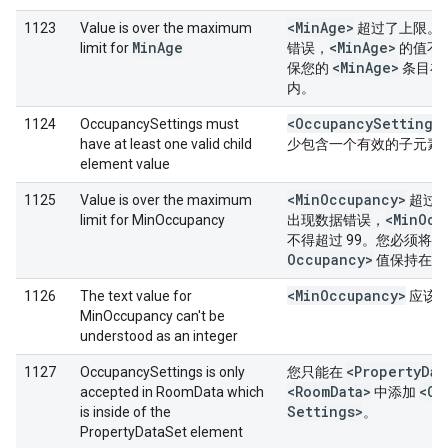
<Min
Age>
1123
Value is over the maximum
超过了上限。
MinAge
<Min
Age>
limit for
错误，
的值不得
<Min
Age>
保您的
条目在
内。
<Occupancy
Settings
1124
OccupancySettings must
have at least one valid child
少包含一个有效的子元素
element value
<Min
Occupancy>
1125
Value is over the maximum
超过
<Min
Occ
limit for MinOccupancy
出现数据错误，
<
不得超过 99。您必须将
Occupancy>
值保持在限
<Min
Occupancy>
1126
The text value for
应该
MinOccupancy can't be
understood as an integer
<Property
Dat
1127
OccupancySettings is only
您只能在
<Room
Data>
<Oc
accepted in RoomData which
中添加
Settings>
is inside of the
。
PropertyDataSet element