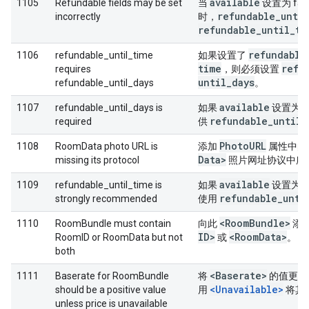
available
1105
Refundable fields may be set
当
设置为 fal
refundable
_
until
incorrectly
时，
refundable
_
until
_
ti
refundable
1106
refundable_until_time
如果设置了
time
refu
requires
，则必须设置
until
_
days
refundable_until_days
。
available
1107
refundable_until_days is
如果
设置为 t
refundable
_
until
_
required
供
Photo
URL
1108
RoomData photo URL is
添加
属性中的
Data>
missing its protocol
照片网址协议中所
available
1109
refundable_until_time is
如果
设置为 t
refundable
_
unti
strongly recommended
使用
<Room
Bundle>
1110
RoomBundle must contain
向此
添
ID>
<Room
Data>
RoomID or RoomData but not
或
。
both
<Baserate>
1111
Baserate for RoomBundle
将
的值更改
<Unavailable>
should be a positive value
用
将其
unless price is unavailable