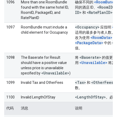
<RoomBundl
1096
More than one RoomBundle
确保不同的
<Room
ID>
found with the same hotel ID,
同的酒店 ID、
ID>
<Rate
Plan
ID>
RoomID, PackageID, and
和
组
RatePlanID
<Occupancy>
<R
1097
RoomBundle must include a
应指明
child element for Occupancy
适用的最多参与者人数。
<RoomData>
改为使用
或
<PackageData>
<O
中的
值。
<Baserate>
1098
The Baserate for Result
将
的值更改
<Unavailable>
should have a positive value
用
将其
unless price is unavailable
<Unavailable>
specified by
)
<Tax>
<Other
Fees>
1099
Invalid Tax and OtherFees
和
数。
<Length
Of
Stay>
1100
Invalid LengthOfStay
。必须
代码
消息
说明