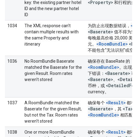
<Property>
key: the existing partner hotel
和行程的多
ID and the new partner hotel
ID
<R
1034
The XML response can't
为防止出现数据错误，
<Baserate>
contain multiple results with
值不得为空
the same Property and
每晚最高价格 20,000 美
<RoomBundle>
<Ba
itinerary
元。
不能包含“无法识别”或空
1036
No RoomBundle Baserate
确保存在 BaseRate 的
<RoomBundle>
matched the Baserate for the
。出现了
<Baserate>
given Result. Room rates
下错误：
币
<Baserate>
<Detail
weren't stored
、
<Detailed
Fee
币种，或
currency。
<Result>
1037
A RoomBundle matched the
确保每个
都有
<Baserate>
<Tax>
Baserate for the given Result,
，其
<RoomBundle>
but not the Tax. Room rates
相匹配
weren't stored
<Result>
1038
One or more RoomBundle
确保每个
都有