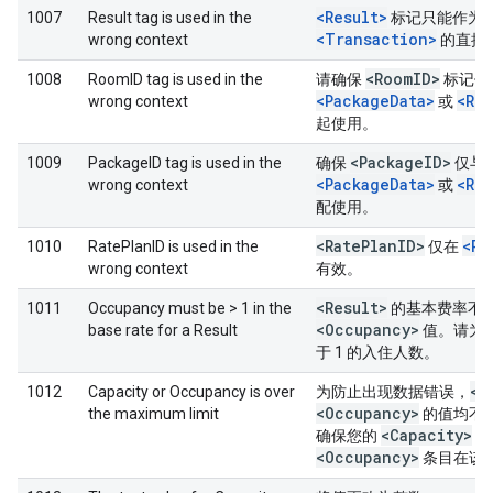
<Result>
1007
Result tag is used in the
标记只能作为
<Transaction>
wrong context
的直接
<Room
ID>
1008
RoomID tag is used in the
请确保
标记仅
<PackageData>
<Ro
wrong context
或
起使用。
<Package
ID>
1009
PackageID tag is used in the
确保
仅与
<PackageData>
<Ro
wrong context
或
配使用。
<Rate
Plan
ID>
<Ro
1010
RatePlanID is used in the
仅在
wrong context
有效。
<Result>
1011
Occupancy must be > 1 in the
的基本费率不允
<Occupancy>
base rate for a Result
值。请为
于 1 的入住人数。
<C
1012
Capacity or Occupancy is over
为防止出现数据错误，
<Occupancy>
the maximum limit
的值均不得
<Capacity>
确保您的
和
<Occupancy>
条目在该