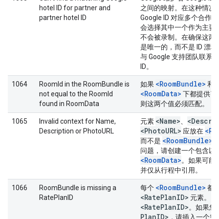
hotel ID for partner and
之间的映射。在这种情况
partner hotel ID
Google ID 对应多个合作伙伴
会选择其中一个作为主要
不会被录制。在确保这两
是唯一的，而不是 ID 漂
与 Google 支持团队联
ID。
<RoomBundle>
1064
RoomId in the RoomBundle is
如果
和
<RoomData>
not equal to the RoomId
下都提供了
found in RoomData
则这两个值必须匹配。
<Name>
<Descri
1065
Invalid context for Name,
元素
、
<Photo
URL>
<Ro
Description or PhotoURL
应放在
<RoomBundle>
而不是
问题，请创建一个包含以
<RoomData>
。如果可能
并仅从行程中引用。
<RoomBundle>
1066
RoomBundle is missing a
每个
都
<Rate
Plan
ID>
RatePlanID
元素。网
<Rate
Plan
ID>
。如果您
Plan
ID>
，请插入一个空