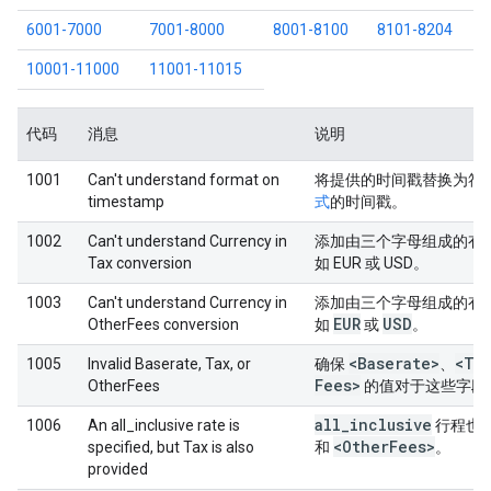
6001-7000
7001-8000
8001-8100
8101-8204
10001-11000
11001-11015
代码
消息
说明
1001
Can't understand format on
将提供的时间戳替换为符
timestamp
式
的时间戳。
1002
Can't understand Currency in
添加由三个字母组成的有
Tax conversion
如 EUR 或 USD。
1003
Can't understand Currency in
添加由三个字母组成的有
EUR
USD
OtherFees conversion
如
或
。
<Baserate>
<Ta
1005
Invalid Baserate, Tax, or
确保
、
Fees>
OtherFees
的值对于这些字段
all
_
inclusive
1006
An all_inclusive rate is
行程也
<Other
Fees>
specified, but Tax is also
和
。
provided