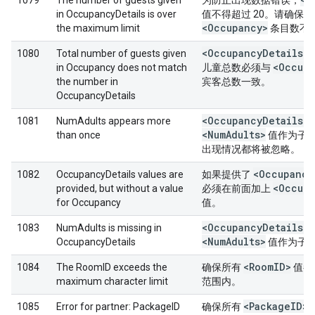
1079
The number of guests given
为防止出现数据错误，
in OccupancyDetails is over
值不得超过 20。请确保您
<Occupancy>
the maximum limit
条目数不
<Occupancy
Details>
1080
Total number of guests given
<Occupa
in Occupancy does not match
儿童总数必须与
the number in
宾客总数一致。
OccupancyDetails
<Occupancy
Details>
1081
NumAdults appears more
<Num
Adults>
than once
值作为子
出现情况都将被忽略。
<Occupancy
1082
OccupancyDetails values are
如果提供了
<Occupa
provided, but without a value
必须在前面加上
for Occupancy
值。
<Occupancy
Details>
1083
NumAdults is missing in
<Num
Adults>
OccupancyDetails
值作为子
<Room
ID>
1084
The RoomID exceeds the
确保所有
值都
maximum character limit
范围内。
<Package
ID>
1085
Error for partner: PackageID
确保所有