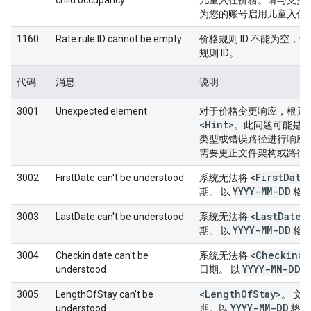
child occupancy
儿童入住价格。请与支持
为您的账号启用儿童入住
1160
Rate rule ID cannot be empty
价格规则 ID 不能为空，
规则 ID。
代码
消息
说明
3001
Unexpected element
对于价格变更响应，根元
<Hint>
。此问题可能是
类型或错误路径进行响应
需要更正文件架构或路径
<First
Date
3002
FirstDate can't be understood
系统无法将
YYYY-MM-DD
期。 以
格式
<Last
Date>
3003
LastDate can't be understood
系统无法将
YYYY-MM-DD
期。 以
格式
<Checkin>
3004
Checkin date can't be
系统无法将
YYYY-MM-DD
understood
日期。 以
格
<Length
Of
Stay>
3005
LengthOfStay can't be
。 文
YYYY-MM-DD
understood
期。以
格式