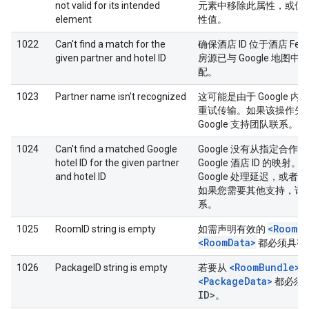
not valid for its intended
元素中移除此属性，或使
element
性值。
1022
Can't find a match for the
确保酒店 ID 位于酒店 Fe
given partner and hotel ID
房源已与 Google 地图
配。
1023
Partner name isn't recognized
这可能是由于 Google 
重试传输。如果该操作失
Google 支持团队联系。
1024
Can't find a matched Google
Google 没有从指定合作伙
hotel ID for the given partner
Google 酒店 ID 的映
and hotel ID
Google 处理延迟，或
如果您需要其他支持，请与 G
系。
<RoomB
1025
RoomID string is empty
如需声明有效的
<RoomData>
都必须具有
<RoomBundle>
1026
PackageID string is empty
若要从
<PackageData>
都必须
ID>
。