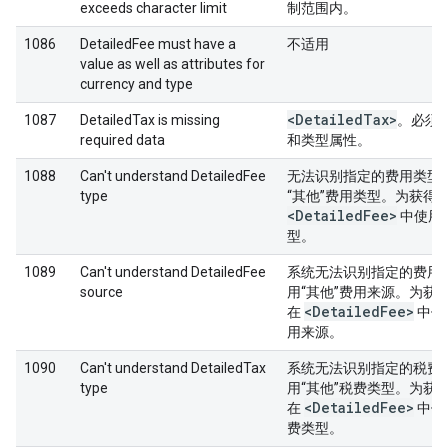
exceeds character limit
制范围内。
1086
DetailedFee must have a
不适用
value as well as attributes for
currency and type
<Detailed
Tax>
1087
DetailedTax is missing
。必须
required data
和类型属性。
1088
Can't understand DetailedFee
无法识别指定的费用类型
type
“其他”费用类型。为获得
<Detailed
Fee>
中使用
型。
1089
Can't understand DetailedFee
系统无法识别指定的费用
source
用“其他”费用来源。为获
<Detailed
Fee>
在
中使
用来源。
1090
Can't understand DetailedTax
系统无法识别指定的税费
type
用“其他”税费类型。为获
<Detailed
Fee>
在
中使
费类型。