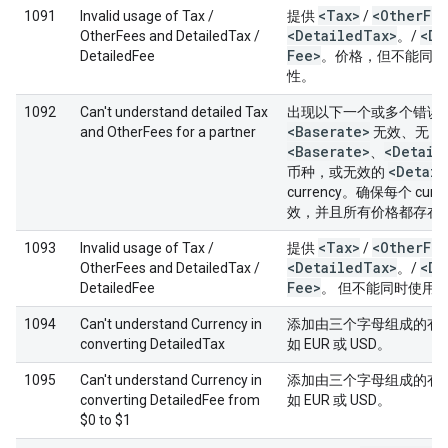
<Tax>
<Other
Fe
1091
Invalid usage of Tax /
提供
/
<Detailed
Tax>
<De
OtherFees and DetailedTax /
。/
Fee>
DetailedFee
。价格，但不能同时
性。
1092
Can't understand detailed Tax
出现以下一个或多个错误
<Baserate>
and OtherFees for a partner
无效、无
<Baserate>
<Detail
、
<Detail
币种，或无效的
currency。确保每个 curre
效，并且所有价格都存在
<Tax>
<Other
Fe
1093
Invalid usage of Tax /
提供
/
<Detailed
Tax>
<De
OtherFees and DetailedTax /
。/
Fee>
DetailedFee
。 但不能同时使用
1094
Can't understand Currency in
添加由三个字母组成的有
converting DetailedTax
如 EUR 或 USD。
1095
Can't understand Currency in
添加由三个字母组成的有
converting DetailedFee from
如 EUR 或 USD。
$0 to $1