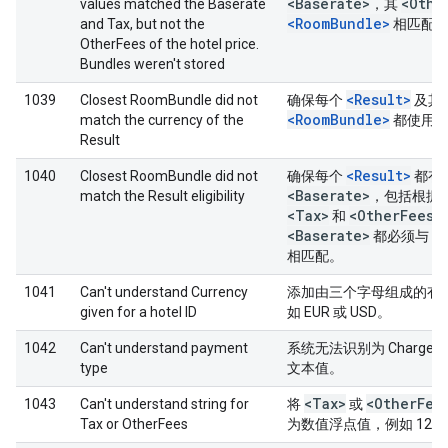
<Baserate>
<Othe
values matched the Baserate
，其
<RoomBundle>
and Tax, but not the
相匹配
OtherFees of the hotel price.
Bundles weren't stored
<Result>
1039
Closest RoomBundle did not
确保每个
及其
<RoomBundle>
match the currency of the
都使用相
Result
<Result>
1040
Closest RoomBundle did not
确保每个
都有
<Baserate>
match the Result eligibility
，包括根据
<Tax>
<Other
Fees>
和
<Baserate>
<
都必须与
相匹配。
1041
Can't understand Currency
添加由三个字母组成的有
given for a hotel ID
如 EUR 或 USD。
1042
Can't understand payment
系统无法识别为 ChargeCu
type
文本值。
<Tax>
<Other
Fee
1043
Can't understand string for
将
或
Tax or OtherFees
为数值浮点值，例如 123 或