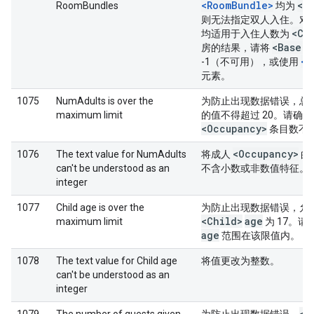
<RoomBundle>
<C
RoomBundles
均为
则无法指定双人入住。对
<Ca
均适用于入住人数为
<Basera
房的结果，请将
<U
-1（不可用），或使用
元素。
1075
NumAdults is over the
为防止出现数据错误，总
maximum limit
的值不得超过 20。请确
<Occupancy>
条目数不
<Occupancy>
1076
The text value for NumAdults
将成人
的
can't be understood as an
不含小数或非数值特征。
integer
1077
Child age is over the
为防止出现数据错误，允
<Child>
age
maximum limit
为 17。请
age
范围在该限值内。
1078
The text value for Child age
将值更改为整数。
can't be understood as an
integer
<O