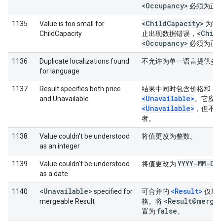
<Occupancy>
必须为正
<Child
Capacity>
1135
Value is too small for
为零
<Chil
ChildCapacity
止出现数据错误，
<Occupancy>
必须为正
1136
Duplicate localizations found
不允许为单一语言提供多
for language
1137
Result specifies both price
结果中同时包含价格和
<Unavailable>
and Unavailable
。它应
<Unavailable>
，但不
者。
1138
Value couldn't be understood
将值更改为整数。
as an integer
YYYY-MM-DD
1139
Value couldn't be understood
将值更改为
as a date
<Unavailable>
<Result>
1140
specified for
可合并的
仅应
<Result@merge
mergeable Result
格。将
false
置为
。