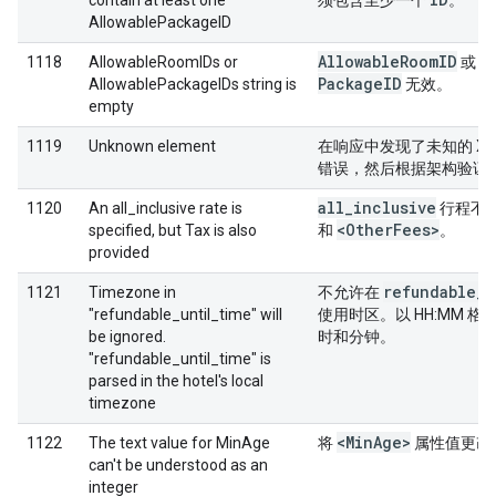
contain at least one
须包含至少一个
。
AllowablePackageID
Allowable
Room
ID
A
1118
AllowableRoomIDs or
或
Package
ID
AllowablePackageIDs string is
无效。
empty
1119
Unknown element
在响应中发现了未知的 XM
错误，然后根据架构验证
all
_
inclusive
1120
An all_inclusive rate is
行程不
<Other
Fees>
specified, but Tax is also
和
。
provided
refundable
_
u
1121
Timezone in
不允许在
"refundable_until_time" will
使用时区。以 HH:MM 
be ignored.
时和分钟。
"refundable_until_time" is
parsed in the hotel's local
timezone
<Min
Age>
1122
The text value for MinAge
将
属性值更改
can't be understood as an
integer