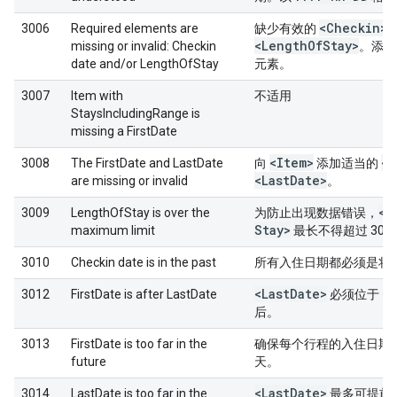
<Checkin>
3006
Required elements are
缺少有效的
<Length
Of
Stay>
missing or invalid: Checkin
。添加
date and/or LengthOfStay
元素。
3007
Item with
不适用
StaysIncludingRange is
missing a FirstDate
<Item>
<F
3008
The FirstDate and LastDate
向
添加适当的
<Last
Date>
are missing or invalid
。
<L
3009
LengthOfStay is over the
为防止出现数据错误，
Stay>
maximum limit
最长不得超过 30 
3010
Checkin date is in the past
所有入住日期都必须是将
<Last
Date>
<F
3012
FirstDate is after LastDate
必须位于
后。
3013
FirstDate is too far in the
确保每个行程的入住日期不
future
天。
<Last
Date>
3014
LastDate is too far in the
最多可提前 3