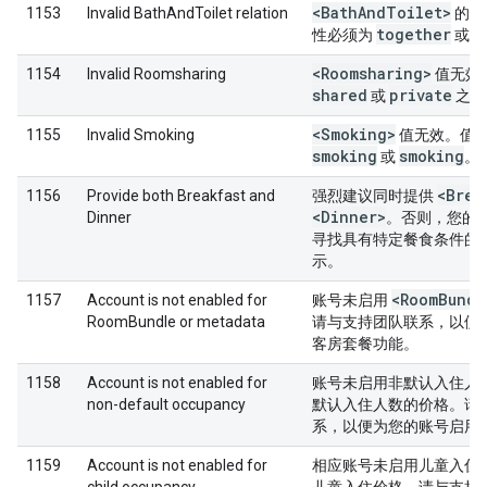
<Bath
And
Toilet>
<
1153
Invalid BathAndToilet relation
的
together
s
性必须为
或
<Roomsharing>
1154
Invalid Roomsharing
值无效
shared
private
或
之一
<Smoking>
1155
Invalid Smoking
值无效。值
smoking
smoking
或
。
<Brea
1156
Provide both Breakfast and
强烈建议同时提供
<Dinner>
Dinner
。否则，您的
寻找具有特定餐食条件的
示。
<Room
Bundl
1157
Account is not enabled for
账号未启用
RoomBundle or metadata
请与支持团队联系，以便
客房套餐功能。
1158
Account is not enabled for
账号未启用非默认入住人
non-default occupancy
默认入住人数的价格。请
系，以便为您的账号启用
1159
Account is not enabled for
相应账号未启用儿童入住