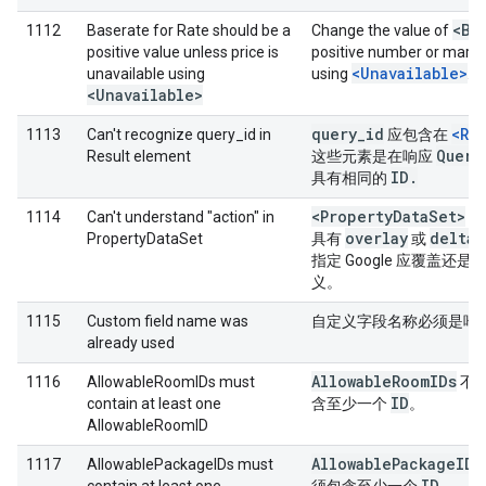
<Ba
1112
Baserate for Rate should be a
Change the value of
positive value unless price is
positive number or mark i
<Unavailable>
unavailable using
using
.
<Unavailable>
query
_
id
<Re
1113
Can't recognize query_id in
应包含在
Query
Result element
这些元素是在响应
ID
.
具有相同的
<Property
Data
Set>
1114
Can't understand "action" in
中
overlay
delta
PropertyDataSet
具有
或
指定 Google 应覆盖还
义。
1115
Custom field name was
自定义字段名称必须是唯
already used
Allowable
Room
IDs
1116
AllowableRoomIDs must
不
ID
contain at least one
含至少一个
。
AllowableRoomID
Allowable
Package
IDs
1117
AllowablePackageIDs must
ID