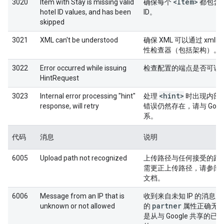
<Item>
3020
Item with Stay is missing valid
确保每个
都包含
hotel ID values, and has been
ID。
skipped
3021
XML can't be understood
确保 XML 可以通过 xmll
性检查器（包括架构）。
3022
Error occurred while issuing
检查配置的端点是否可访
HintRequest
<hint>
3023
Internal error processing "hint"
处理
时出现内部
response, will retry
错误仍然存在，请与 Goog
系。
代码
消息
说明
6005
Upload path not recognized
上传路径与任何接受的路
需更正上传路径，请参阅
文档。
6006
Message from an IP that is
收到来自未知 IP 的消息
partner
unknown or not allowed
的
属性正确无
是从与 Google 共享的已知