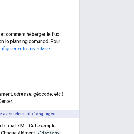
L et comment héberger le flux
on le planning demandé. Pour
nfigurer votre inventaire
sement, adresse, géocode, etc.)
enter.
iée avec l'élément
<language>
.
au format XML. Cet exemple
r. Chaque élément
<listing>