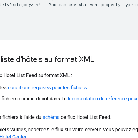
tel</category>
<!--
You
can
use
whatever
property
type
c
liste d'hôtels au format XML
ux Hotel List Feed au format XML :
 les
conditions requises pour les fichiers
.
fichiers comme décrit dans la
documentation de référence pour 
 fichiers à l'aide du
schéma
de flux Hotel List Feed.
hiers validés, hébergez le flux sur votre serveur. Vous pouvez 
 Hotel Center
.