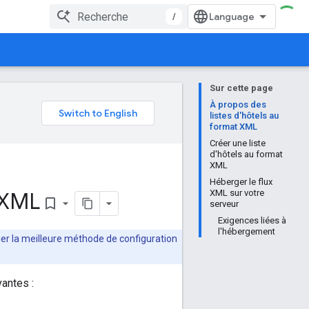
/
Sur cette page
e
À propos des
listes d'hôtels au
format XML
Créer une liste
d'hôtels au format
XML
Héberger le flux
t XML
XML sur votre
bookmark_border
serveur
Exigences liées à
l'hébergement
er la meilleure méthode de configuration
vantes :