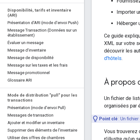
Fournissez
Disponibilité
,
tarifs et inventaire
Importer u
(ARI)
Héberger u
Présentation d'ARI (mode d'envoi Push)
Message Transaction (Données sur un
Ce guide expliqu
établissement)
XML sur votre s
Évaluer un message
découvrir les au
Message d'inventaire
d'hôtels
.
Message de disponibilité
Message sur les taxes et les frais
Message promotionnel
À propos d
Glossaire ARI
Mode de distribution "pull" pour les
Un fichier de li
transactions
organisées par 
Présentation (mode d'envoi Pull)
Messages de transaction
Point clé
:
Un fichier
Ajouter et modifier un inventaire
Supprimer des éléments de l'inventaire
Vous trouverez 
Utiliser des offres de chambres
n'illustre qu'un