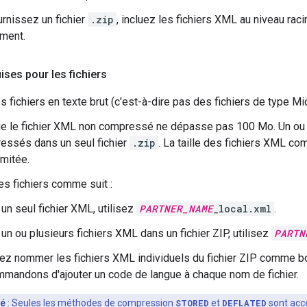
urnissez un fichier
.zip
, incluez les fichiers XML au niveau raci
ment.
ises pour les fichiers
s fichiers en texte brut (c'est-à-dire pas des fichiers de type M
ue le fichier XML non compressé ne dépasse pas 100 Mo. Un ou 
essés dans un seul fichier
.zip
. La taille des fichiers XML c
imitée.
 fichiers comme suit :
un seul fichier XML, utilisez
PARTNER_NAME
_local.xml
.
un ou plusieurs fichiers XML dans un fichier ZIP, utilisez
PARTN
z nommer les fichiers XML individuels du fichier ZIP comme 
mandons d'ajouter un code de langue à chaque nom de fichier.
lé
: Seules les méthodes de compression
STORED
et
DEFLATED
sont acc