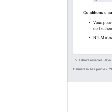
Conditions d'au
Vous pouve
de l'authe
NTLM n'est
Tous droits réservés. Java
Dernière mise à jour le 202
Échanger
Google Developer Program
Google Developer Groups