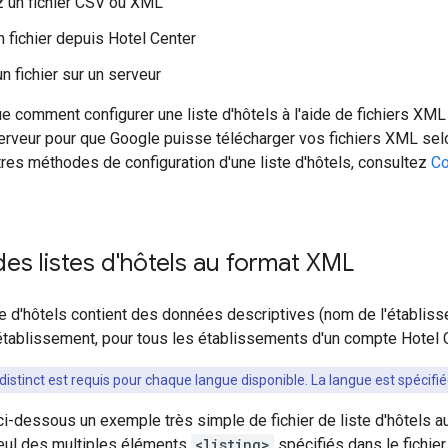
 un fichier CSV ou XML
n fichier depuis Hotel Center
n fichier sur un serveur
e comment configurer une liste d'hôtels à l'aide de fichiers XM
erveur pour que Google puisse télécharger vos fichiers XML sel
tres méthodes de configuration d'une liste d'hôtels, consultez
Co
es listes d'hôtels au format XML
ste d'hôtels contient des données descriptives (nom de l'établis
établissement, pour tous les établissements d'un compte Hotel C
 distinct est requis pour chaque langue disponible. La langue est spécif
ci-dessous un exemple très simple de fichier de liste d'hôtels 
 seul des multiples éléments
<listing>
spécifiés dans le fichie