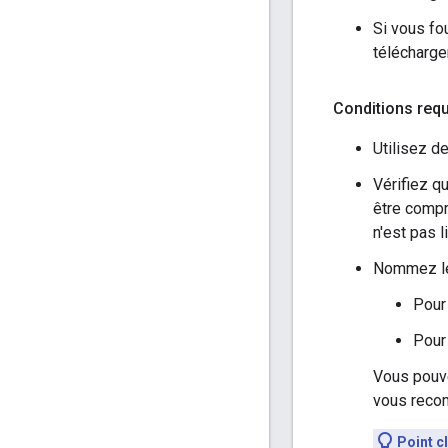
Si vous fo
télécharge
Conditions requ
Utilisez de
Vérifiez q
être compr
n'est pas l
Nommez les
Pour 
Pour 
Vous pouve
vous recom
Point c