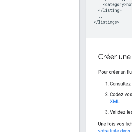
<category>ho
...

</listings>

Créer une 
Pour créer un fl
Consultez
Codez vos 
XML
.
Validez les
Une fois vos fic
votre liste dans