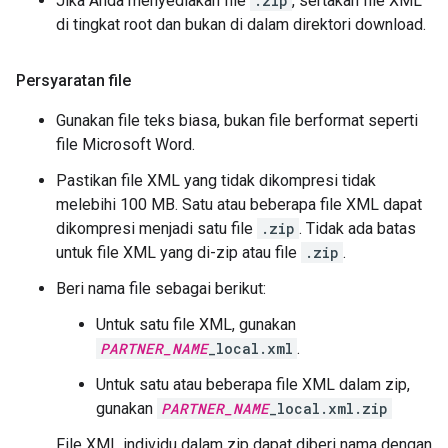
Jika Anda menyediakan file
.zip
, sertakan file XML
di tingkat root dan bukan di dalam direktori download.
Persyaratan file
Gunakan file teks biasa, bukan file berformat seperti
file Microsoft Word.
Pastikan file XML yang tidak dikompresi tidak
melebihi 100 MB. Satu atau beberapa file XML dapat
dikompresi menjadi satu file
.zip
. Tidak ada batas
untuk file XML yang di-zip atau file
.zip
.
Beri nama file sebagai berikut:
Untuk satu file XML, gunakan
PARTNER_NAME
_local.xml
.
Untuk satu atau beberapa file XML dalam zip,
gunakan
PARTNER_NAME
_local.xml.zip
File XML individu dalam zip dapat diberi nama dengan