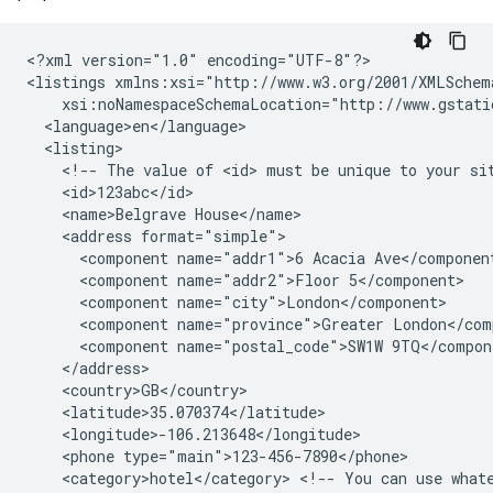
<?xml
version="1.0"
encoding="UTF-8"?>

<listings
<!--
The
value
of
<id>
must
be
unique
to
your
si
<name>Belgrave
<address
<component
name="addr1">6
Acacia
<component
name="addr2">Floor
<component
<component
name="province">Greater
<component
name="postal_code">SW1W
<phone
<category>hotel</category>
<!--
You
can
use
what