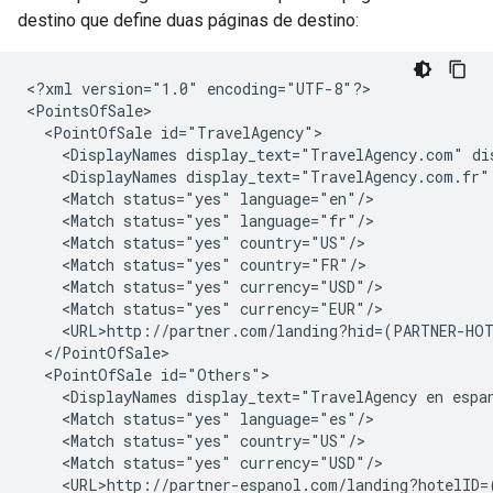
destino que define duas páginas de destino:
<?xml
version="1.0"
encoding="UTF-8"?>

<PointOfSale
<DisplayNames
display_text="TravelAgency.com"
<DisplayNames
display_text="TravelAgency.com.fr"
<Match
status="yes"
<Match
status="yes"
<Match
status="yes"
<Match
status="yes"
<Match
status="yes"
<Match
status="yes"
<PointOfSale
<DisplayNames
display_text="TravelAgency
en
espa
<Match
status="yes"
<Match
status="yes"
<Match
status="yes"