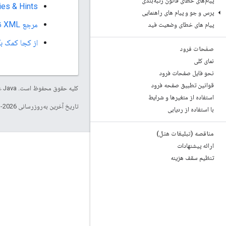
پیام‌های خطای قانون رتبه‌بندی
Queries & Hints م
پرس و جو و پیام های راهنمایی
مرجع XML قالب‌های تاریخ/زمان
پیام های خطای وضعیت فید
از کجا کمک ب
صفحات فرود
نمای کلی
نحو فایل صفحات فرود
قوانین تطبیق صفحه فرود
کلیه حقوق محفوظ است. Java علامت تجاری ثبت‌شده Oracle و/یا شرکت‌های وابسته به آن است.
استفاده از متغیرها و شرایط
تاریخ آخرین به‌روزرسانی 2026-01-30 به‌وقت ساعت هماهنگ جهانی.
با استفاده از ردیابی
مناقصه (تبلیغات هتل)
ارائه پیشنهادات
تعامل
تنظیم سقف هزینه
Google Developer Program
Google Developer Groups
Google Developer Experts
Accelerators