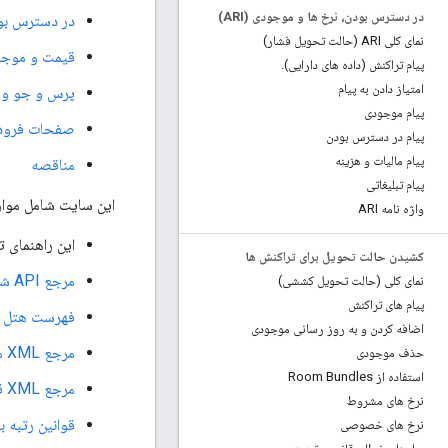
در دسترس بودن، نرخ ها و موجودی (ARI)
در دسترس بودن
نمای کلی ARI (حالت تحویل فشار)
قیمت و موجود
پیام تراکنش (داده های دارایی)
.
امتیاز دادن به پیام
پرس و جو و پ
پیام موجودی
صفحات فرود
پیام در دسترس بودن
پیام مالیات و هزینه
مناقصه
پیام تبلیغاتی
این سایت شامل موار
واژه نامه ARI
این راهنمای 
کشیدن حالت تحویل برای تراکنش ها
مرجع API شریک سفر
نمای کلی (حالت تحویل کششی)
پیام های تراکنش
فهرست هتل مرج
اضافه کردن و به روز رسانی موجودی
مرجع XML موجودی، نرخ ها و موجودی (ARI).
حذف موجودی
استفاده از Room Bundles
مرجع XML قیمت و موجودی اتاق (معاملات).
نرخ های مشروط
قوانین رتبه بن
نرخ های خصوصی