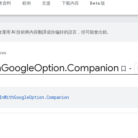
考資料
範例
支援
下載內容
Beta 版
le 會運用 AI 技術將內容翻譯成你偏好的語言，但可能會出錯。
ices
h
Google
Option
.
Companion
bookmark_border
InWithGoogleOption.Companion