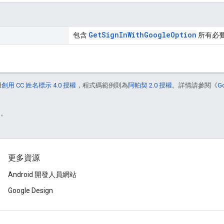
GetSignInWithGoogleOption
包含
所有必要資
用
創用 CC 姓名標示 4.0 授權
，程式碼範例則為
阿帕契 2.0 授權
。詳情請參閱《
G
)。
更多資源
Android 開發人員網站
Google Design