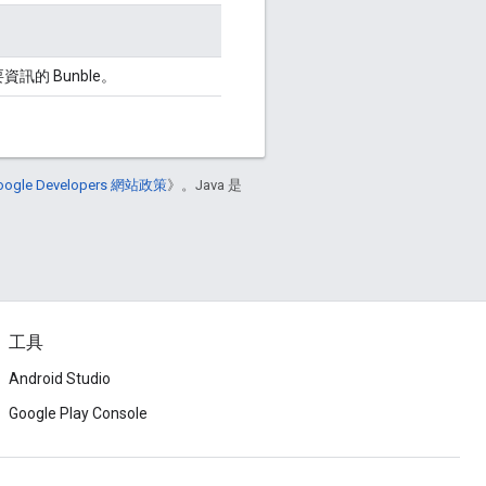
訊的 Bunble。
oogle Developers 網站政策
》。Java 是
工具
Android Studio
Google Play Console