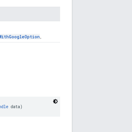
WithGoogleOption
。
ndle
 data)