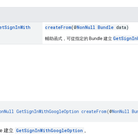
et
Sign
In
With
createFrom
(@
NonNull
Bundle
data)
GetSignIn
輔助函式，可從指定的 Bundle 建立
onNull
GetSignInWithGoogleOption
createFrom
(@
NonNull
Bu
e 建立
GetSignInWithGoogleOption
。