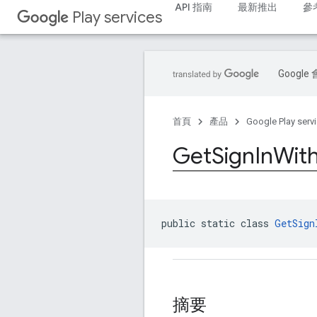
API 指南
最新推出
參
Play services
Goog
首頁
產品
Google Play serv
Get
Sign
In
Wit
public static class 
GetSign
摘要