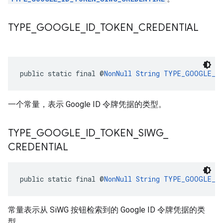
TYPE
_
GOOGLE
_
ID
_
TOKEN
_
CREDENTIAL
public static final @
NonNull
String
TYPE_GOOGLE_ID
一个常量，表示 Google ID 令牌凭据的类型。
TYPE
_
GOOGLE
_
ID
_
TOKEN
_
SIWG
_
CREDENTIAL
public static final @
NonNull
String
TYPE_GOOGLE_ID
常量表示从 SiWG 按钮检索到的 Google ID 令牌凭据的类
型。