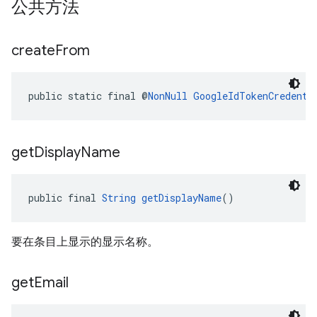
公共方法
create
From
public static final @
NonNull
GoogleIdTokenCredenti
get
Display
Name
public final 
String
getDisplayName
()
要在条目上显示的显示名称。
get
Email