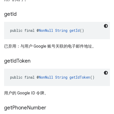
get
Id
public final @
NonNull
String
getId
()
已弃用：与用户 Google 账号关联的电子邮件地址。
get
Id
Token
public final @
NonNull
String
getIdToken
()
用户的 Google ID 令牌。
get
Phone
Number