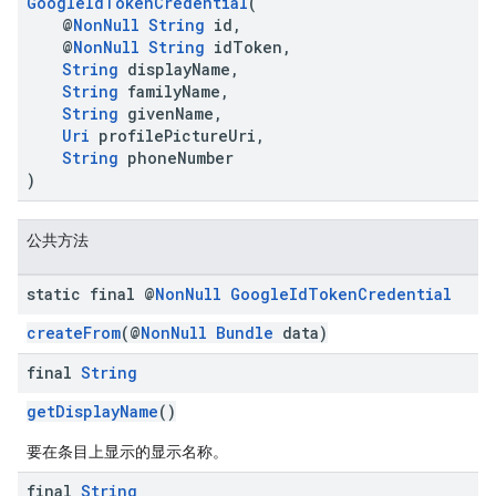
GoogleIdTokenCredential
(
@
NonNull
String
id,
@
NonNull
String
idToken,
String
displayName,
String
familyName,
String
givenName,
Uri
profilePictureUri,
String
phoneNumber
)
公共方法
static final @
Non
Null
Google
Id
Token
Credential
createFrom
(@
NonNull
Bundle
data)
final
String
getDisplayName
()
要在条目上显示的显示名称。
final
String