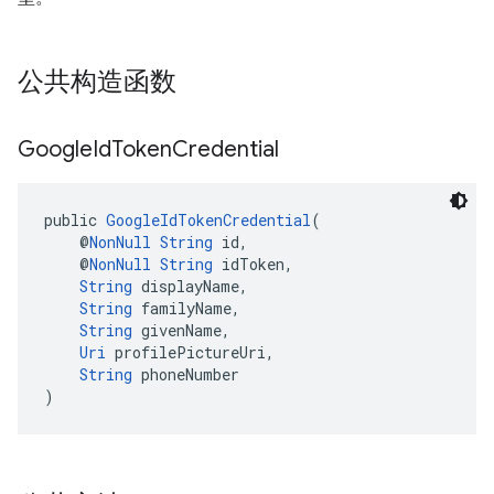
公共构造函数
Google
Id
Token
Credential
public 
GoogleIdTokenCredential
(
    @
NonNull
String
 id,
    @
NonNull
String
 idToken,
String
 displayName,
String
 familyName,
String
 givenName,
Uri
 profilePictureUri,
String
 phoneNumber
)