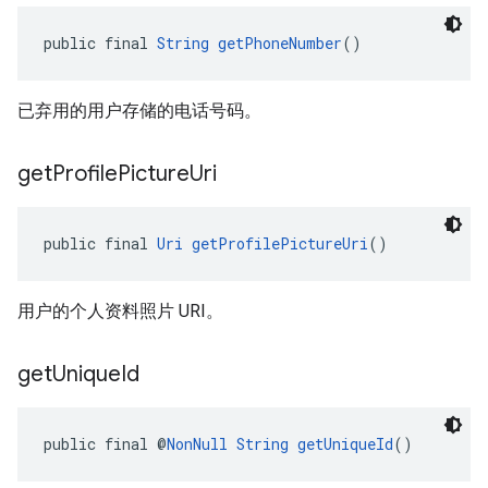
public final 
String
getPhoneNumber
()
已弃用的用户存储的电话号码。
get
Profile
Picture
Uri
public final 
Uri
getProfilePictureUri
()
用户的个人资料照片 URI。
get
Unique
Id
public final @
NonNull
String
getUniqueId
()