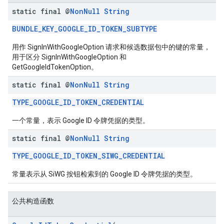
static final @
Non
Null
String
BUNDLE_KEY_GOOGLE_ID_TOKEN_SUBTYPE
用作 SignInWithGoogleOption 请求和候选数据包中的键的常量，
用于区分 SignInWithGoogleOption 和
GetGoogleIdTokenOption。
static final @
Non
Null
String
TYPE_GOOGLE_ID_TOKEN_CREDENTIAL
一个常量，表示 Google ID 令牌凭据的类型。
static final @
Non
Null
String
TYPE_GOOGLE_ID_TOKEN_SIWG_CREDENTIAL
常量表示从 SiWG 按钮检索到的 Google ID 令牌凭据的类型。
公共构造函数