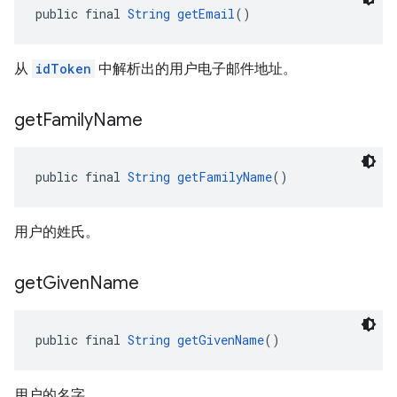
public final 
String
getEmail
()
从
idToken
中解析出的用户电子邮件地址。
get
Family
Name
public final 
String
getFamilyName
()
用户的姓氏。
get
Given
Name
public final 
String
getGivenName
()
用户的名字。