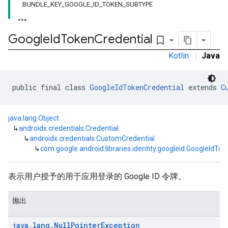
BUNDLE_KEY_GOOGLE_ID_TOKEN_SUBTYPE
Google
Id
Token
Credential
bookmark_border
Kotlin
|
Java
public final class 
GoogleIdTokenCredential
 extends 
C
java.lang.Object
↳
androidx.credentials.Credential
↳
androidx.credentials.CustomCredential
↳
com.google.android.libraries.identity.googleid.GoogleIdTo
表示用户授予的用于应用登录的 Google ID 令牌。
抛出
java
.
lang
.
Null
Pointer
Exception