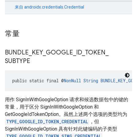
来自
androidx.credentials.Credential
常量
BUNDLE
_
KEY
_
GOOGLE
_
ID
_
TOKEN
_
SUBTYPE
public static final @
NonNull
String
BUNDLE_KEY_GOO
用作 SignInWithGoogleOption 请求和候选数据包中的键的
常量，用于区分 SignInWithGoogleOption 和
GetGoogleIdTokenOption。虽然上述两个选项的类型均为
TYPE_GOOGLE_ID_TOKEN_CREDENTIAL
，但
SignInWithGoogleOption 具有针对此键编码的子类型
TYPE_GOOGLE_ID_TOKEN_SIWG_CREDENTIAL
。