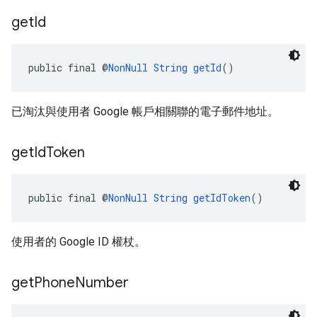
get
Id
public final @
NonNull
String
getId
()
已淘汰與使用者 Google 帳戶相關聯的電子郵件地址。
get
Id
Token
public final @
NonNull
String
getIdToken
()
使用者的 Google ID 權杖。
get
Phone
Number