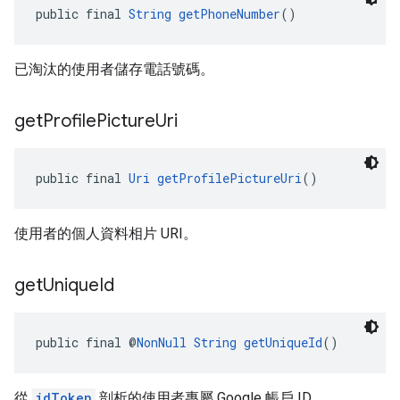
public final 
String
getPhoneNumber
()
已淘汰的使用者儲存電話號碼。
get
Profile
Picture
Uri
public final 
Uri
getProfilePictureUri
()
使用者的個人資料相片 URI。
get
Unique
Id
public final @
NonNull
String
getUniqueId
()
從
idToken
剖析的使用者專屬 Google 帳戶 ID。