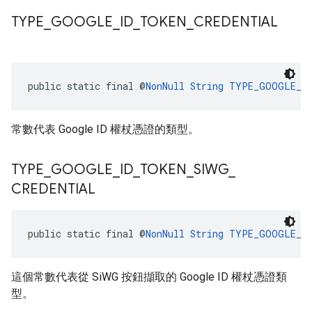
TYPE
_
GOOGLE
_
ID
_
TOKEN
_
CREDENTIAL
public static final @
NonNull
String
TYPE_GOOGLE_ID
常數代表 Google ID 權杖憑證的類型。
TYPE
_
GOOGLE
_
ID
_
TOKEN
_
SIWG
_
CREDENTIAL
public static final @
NonNull
String
TYPE_GOOGLE_ID
這個常數代表從 SiWG 按鈕擷取的 Google ID 權杖憑證類
型。