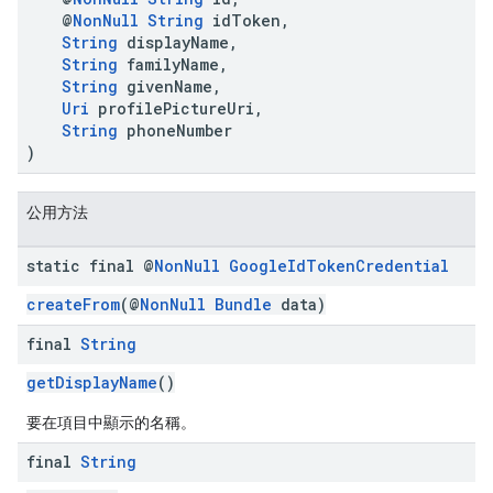
@
NonNull
String
idToken,
String
displayName,
String
familyName,
String
givenName,
Uri
profilePictureUri,
String
phoneNumber
)
公用方法
static final @
Non
Null
Google
Id
Token
Credential
createFrom
(@
NonNull
Bundle
data)
final
String
getDisplayName
()
要在項目中顯示的名稱。
final
String