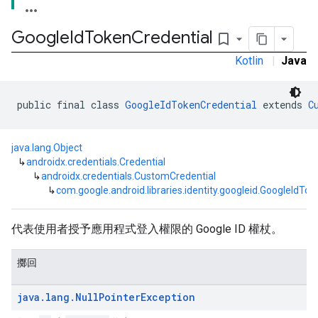
Google
Id
Token
Credential
bookmark_border
Kotlin
|
Java
public final class 
GoogleIdTokenCredential
 extends 
C
java.lang.Object
↳
androidx.credentials.Credential
↳
androidx.credentials.CustomCredential
↳
com.google.android.libraries.identity.googleid.GoogleIdTo
代表使用者授予應用程式登入權限的 Google ID 權杖。
擲回
java
.
lang
.
Null
Pointer
Exception