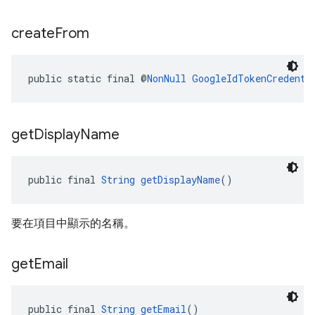
create
From
public static final @
NonNull
GoogleIdTokenCredenti
get
Display
Name
public final 
String
getDisplayName
()
要在項目中顯示的名稱。
get
Email
public final 
String
getEmail
()