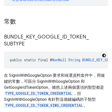
常數
BUNDLE
_
KEY
_
GOOGLE
_
ID
_
TOKEN
_
SUBTYPE
public static final @
NonNull
String
BUNDLE_KEY_GOO
在 SignInWithGoogleOption 要求和候選資料套件中，用做
鍵的常數，可區分 SignInWithGoogleOption 和
GetGoogleIdTokenOption。雖然上述兩個選項的類型都是
TYPE_GOOGLE_ID_TOKEN_CREDENTIAL
，但
SignInWithGoogleOption 有針對這個鍵編碼的子類型
TYPE_GOOGLE_ID_TOKEN_SIWG_CREDENTIAL
。