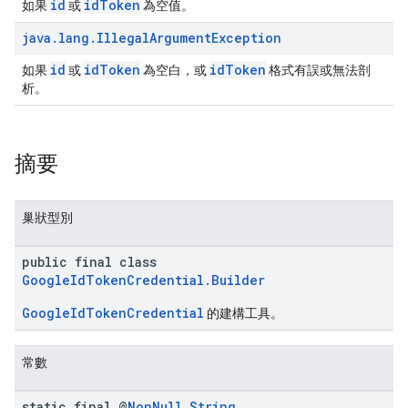
id
idToken
如果
或
為空值。
java
.
lang
.
Illegal
Argument
Exception
id
idToken
idToken
如果
或
為空白，或
格式有誤或無法剖
析。
摘要
巢狀型別
public final class
GoogleIdTokenCredential.Builder
GoogleIdTokenCredential
的建構工具。
常數
static final @
Non
Null
String