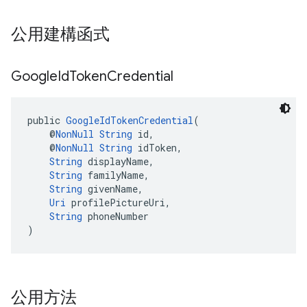
公用建構函式
Google
Id
Token
Credential
public 
GoogleIdTokenCredential
(
    @
NonNull
String
 id,
    @
NonNull
String
 idToken,
String
 displayName,
String
 familyName,
String
 givenName,
Uri
 profilePictureUri,
String
 phoneNumber
)
公用方法