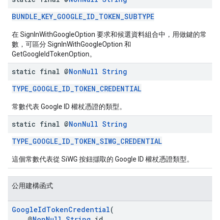
BUNDLE_KEY_GOOGLE_ID_TOKEN_SUBTYPE
在 SignInWithGoogleOption 要求和候選資料組合中，用做鍵的常
數，可區分 SignInWithGoogleOption 和
GetGoogleIdTokenOption。
static final @
Non
Null
String
TYPE_GOOGLE_ID_TOKEN_CREDENTIAL
常數代表 Google ID 權杖憑證的類型。
static final @
Non
Null
String
TYPE_GOOGLE_ID_TOKEN_SIWG_CREDENTIAL
這個常數代表從 SiWG 按鈕擷取的 Google ID 權杖憑證類型。
公用建構函式
GoogleIdTokenCredential
(
@
NonNull
String
id,