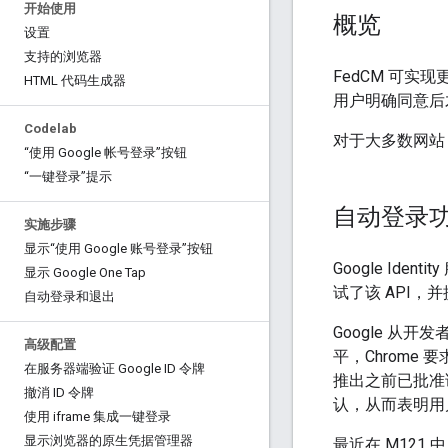
开始使用
概览
设置
支持的浏览器
FedCM 可实
HTML 代码生成器
用户明确同意后才
Codelab
对于大多数网站，迁移
“使用 Google 帐号登录”按钮
“一键登录”提示
自动登录
实施步骤
显示“使用 Google 账号登录”按钮
Google Identi
显示 Google One Tap
试了该 API，
自动登录和退出
Google 从
高级配置
平，Chrome 
在服务器端验证 Google ID 令牌
推出之前已批准该
撤消 ID 令牌
认，从而表明用
使用 iframe 集成一键登录
显示浏览器的原生凭据管理器
最近在 M121 