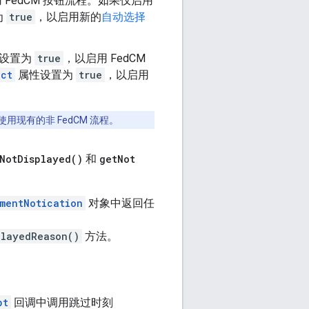
 FedCM 按钮流程。如果仅启用
为
true
，以启用新的
自动选择
设置为
true
，以启用 FedCM
ect
属性设置为
true
，以启用
现有的非 FedCM 流程。
Not
Displayed(
)
和
get
Not
mentNotication
对象中返回任
playedReason()
方法。
pt
回调中调用跳过时刻