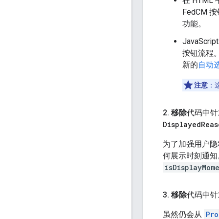
在 HTML
FedCM
功能。
JavaScr
按钮流程。
新的
自动
注意
：
2
.
移除
代码中针
Displayed
Reas
为了加强用户隐
何展示时刻通知
isDisplayMom
3
.
移除
代码中针
虽然仍会从
Pro