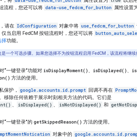
 中，将
data-use_fedcm_for_button
属性设置为
true
以启用
 按钮流程，您还可以将
data-use_fedcm_for_button
属性设置
ipt，请在
IdConfiguration
对象中将
use_fedcm_for_button
仅当启用 FedCM 按钮流程时，您还可以将
button_auto_sel
选择
功能。
这是一个可选步骤。如果您选择不为按钮流程启用 FedCM，该流程将继续使用
对“一键登录”功能对
is
Display
Moment(
)
、
is
Displayed(
)
、
is
on(
)
方法的使用。
私保护，
google.accounts.id.prompt
回调不再在
PromptMo
。移除任何依赖于展示时刻相关方法的代码。它们是
ent()
、
isDisplayed()
、
isNotDisplayed()
和
getNotDis
对“一键登录”的
get
Skipped
Reason(
)
方法的使用。
mptMomentNotication
对象中的
google.accounts.id.prom