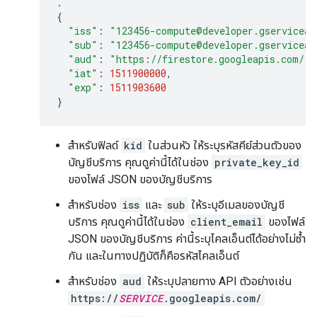
.
{
"iss"
:
"123456-compute@developer.gserviceac
"sub"
:
"123456-compute@developer.gserviceac
"aud"
:
"https://firestore.googleapis.com/"
,
"iat"
:
1511900000
,
"exp"
:
1511903600
}
สำหรับฟิลด์
kid
ในส่วนหัว ให้ระบุรหัสคีย์ส่วนตัวของ
บัญชีบริการ คุณดูค่านี้ได้ในช่อง
private_key_id
ของไฟล์ JSON ของบัญชีบริการ
สำหรับช่อง
iss
และ
sub
ให้ระบุอีเมลของบัญชี
บริการ คุณดูค่านี้ได้ในช่อง
client_email
ของไฟล์
JSON ของบัญชีบริการ ค่านี้ระบุไคลเอ็นต์ได้อย่างไม่ซ้ำ
กัน และในทางปฏิบัติก็คือรหัสไคลเอ็นต์
สำหรับช่อง
aud
ให้ระบุปลายทาง API ตัวอย่างเช่น
https://
SERVICE
.googleapis.com/