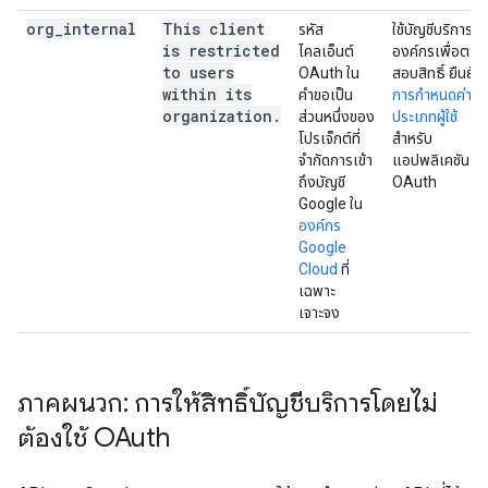
org
_
internal
This client
รหัส
ใช้บัญชีบริการจ
is restricted
ไคลเอ็นต์
องค์กรเพื่อตรว
to users
OAuth ใน
สอบสิทธิ์ ยืนยัน
within its
คำขอเป็น
การกำหนดค่า
organization
.
ส่วนหนึ่งของ
ประเภทผู้ใช้
โปรเจ็กต์ที่
สำหรับ
จำกัดการเข้า
แอปพลิเคชัน
ถึงบัญชี
OAuth
Google ใน
องค์กร
Google
Cloud
ที่
เฉพาะ
เจาะจง
ภาคผนวก: การให้สิทธิ์บัญชีบริการโดยไม่
ต้องใช้ OAuth