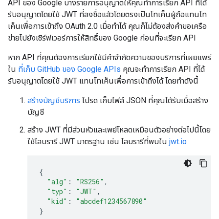
API ของ Google บางรายการอนุญาตให้คุณทำการเรียก API ที่ได้
รับอนุญาตโดยใช้ JWT ที่ลงชื่อแล้วโดยตรงเป็นโทเค็นผู้ถือแทนโท
เค็นเพื่อการเข้าถึง OAuth 2.0 เมื่อทำได้ คุณก็ไม่ต้องส่งคำขอเครือ
ข่ายไปยังเซิร์ฟเวอร์การให้สิทธิ์ของ Google ก่อนที่จะเรียก API
หาก API ที่คุณต้องการเรียกใช้มีคำจำกัดความของบริการที่เผยแพร่
ใน
ที่เก็บ GitHub ของ Google APIs
คุณจะทำการเรียก API ที่ได้
รับอนุญาตโดยใช้ JWT แทนโทเค็นเพื่อการเข้าถึงได้ โดยทำดังนี้
สร้างบัญชีบริการ
โปรด เก็บไฟล์ JSON ที่คุณได้รับเมื่อสร้าง
บัญชี
สร้าง JWT ที่มีส่วนหัวและเพย์โหลดเหมือนตัวอย่างต่อไปนี้โดย
ใช้ไลบรารี JWT มาตรฐาน เช่น ไลบรารีที่พบใน
jwt.io
{
"alg"
:
"RS256"
,
"typ"
:
"JWT"
,
"kid"
:
"abcdef1234567890"
}