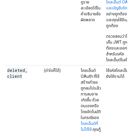
ดูราย
ไคลเอ็นต์ OAu
ละเอียดได้ใน
และบัญชีบริการ
คำอธิบายข้อ
อย่างถูกต้องแล
ผิดพลาด
และคุณใช้อีเมลที
ถูกต้อง
ตรวจสอบว่าโท
เค็น JWT ถูก
ต้องและออกให้
สำหรับรหัส
ไคลเอ็นต์ในคำข
deleted
_
(ค่าใดก็ได้)
ไคลเอ็นต์
ใช้รหัสไคลเอ็นต์ท
client
OAuth ที่ใช้
ยังใช้งานได้
สร้างคำขอ
ถูกลบไปแล้ว
การลบอาจ
เกิดขึ้น ด้วย
ตนเองหรือ
โดยอัตโนมัติ
ในกรณีของ
ไคลเอ็นต์ที่
ไม่ได้ใช้
คุณกู้