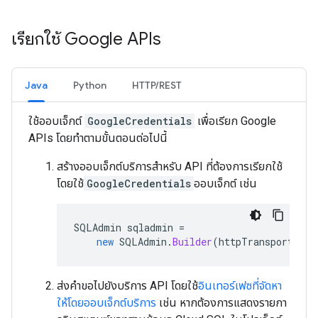
เรียกใช้ Google APIs
Java
Python
HTTP/REST
ใช้ออบเจ็กต์
GoogleCredentials
เพื่อเรียก Google
APIs โดยทำตามขั้นตอนต่อไปนี้
สร้างออบเจ็กต์บริการสำหรับ API ที่ต้องการเรียกใช้
โดยใช้
GoogleCredentials
ออบเจ็กต์ เช่น
SQLAdmin
sqladmin
=
new
SQLAdmin
.
Builder
(
httpTransport
,
JS
ส่งคำขอไปยังบริการ API โดยใช้
อินเทอร์เฟซที่จัดหา
ให้โดยออบเจ็กต์บริการ
เช่น หากต้องการแสดงรายกา