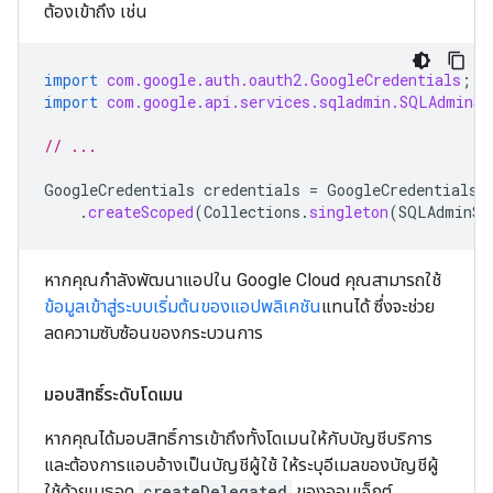
ต้องเข้าถึง เช่น
import
com.google.auth.oauth2.GoogleCredentials
;
import
com.google.api.services.sqladmin.SQLAdminSc
// ...
GoogleCredentials
credentials
=
GoogleCredentials
.
.
createScoped
(
Collections
.
singleton
(
SQLAdminSc
หากคุณกำลังพัฒนาแอปใน Google Cloud คุณสามารถใช้
ข้อมูลเข้าสู่ระบบเริ่มต้นของแอปพลิเคชัน
แทนได้ ซึ่งจะช่วย
ลดความซับซ้อนของกระบวนการ
มอบสิทธิ์ระดับโดเมน
หากคุณได้มอบสิทธิ์การเข้าถึงทั้งโดเมนให้กับบัญชีบริการ
และต้องการแอบอ้างเป็นบัญชีผู้ใช้ ให้ระบุอีเมลของบัญชีผู้
ใช้ด้วยเมธอด
createDelegated
ของออบเจ็กต์