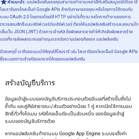
คำแนะนำ:
แอปพลิเคชันของคุณสามารถทำงานเหล่านี้ให้เสร็จสมบูรณ์ได้โดย ใช้
ไลบรารีของไคลเอ็นต์ Google APIs สำหรับภาษาของคุณ หรือโดยการโต้ตอบกับ
ระบบ OAuth 2.0 โดยตรงโดยใช้ HTTP อย่างไรก็ตาม กลไกการทำงานของการ
ตรวจสอบสิทธิ์แบบเซิร์ฟเวอร์ต่อเซิร์ฟเวอร์ ต้องให้แอปพลิเคชันสร้างและลงนามโท
เค็นเว็บ JSON (JWT) ด้วยการเข้ารหัส ข้อผิดพลาดอาจทำให้เกิดข้อผิดพลาดร้าย
แรงที่อาจส่งผลกระทบอย่างรุนแรงต่อความปลอดภัยของ แอปพลิเคชัน
ด้วยเหตุนี้ เราจึงขอแนะนำให้คุณใช้ไลบรารี เช่น ไลบรารีของไคลเอ็นต์ Google APIs
ซึ่งจะแยกการเข้ารหัสออกจากโค้ดของแอปพลิเคชัน
สร้างบัญชีบริการ
ข้อมูลเข้าสู่ระบบของบัญชีบริการประกอบด้วยอีเมลที่สร้างขึ้นซึ่งไม่
ซ้ำกัน และคู่คีย์สาธารณะ/ส่วนตัวอย่างน้อย 1 คู่ หากเปิดใช้การมอบ
สิทธิ์ทั่วทั้งโดเมน รหัสไคลเอ็นต์จะเป็นส่วนหนึ่ง ของข้อมูลเข้าสู่
ระบบของบัญชีบริการด้วย
หากแอปพลิเคชันทำงานบน Google App Engine ระบบจะตั้งค่า