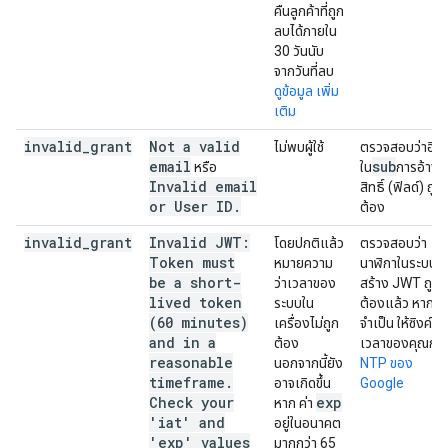
คืนลูกค้าที่ถูก
ลบได้ภายใน
30 วันนับ
จากวันที่ลบ
ดูข้อมูล เพิ่ม
เติม
invalid
_
grant
Not a valid
ไม่พบผู้ใช้
ตรวจสอบว่าอีเ
email
sub
หรือ
ใน
การอ้าง
Invalid email
สิทธิ์ (ฟิลด์) ถูก
or User ID
.
ต้อง
invalid
_
grant
Invalid JWT:
โดยปกติแล้ว
ตรวจสอบว่า
Token must
หมายความ
นาฬิกาในระบบที่
be a short-
ว่าเวลาของ
สร้าง JWT ถูก
lived token
ระบบใน
ต้องแล้ว หาก
(60 minutes)
เครื่องไม่ถูก
จำเป็น ให้ซิงค์
and in a
ต้อง
เวลาของคุณกับ
reasonable
นอกจากนี้ยัง
NTP ของ
timeframe.
อาจเกิดขึ้น
Google
Check your
exp
หาก ค่า
'iat' and
อยู่ในอนาคต
'exp' values
มากกว่า 65