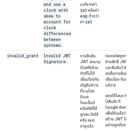
and use a
นาทีจากค่า
clock with
iat
หรือค่า
skew to
exp
ต่ำกว่า
account for
iat
ค่า
clock
differences
between
systems.
invalid
_
grant
Invalid JWT
การยืนยัน
ถอดรหัสชุดการ
Signature
.
JWT ลงนาม
อ้างสิทธิ์ JWT
ด้วยคีย์ส่วน
และยืนยันว่าคีย์ที
ตัวที่ไม่ได้
ลงชื่อการยืนยัน
เชื่อมโยงกับ
เชื่อมโยง กับบัญ
บัญชีบริการ
บริการ
ที่ระบุโดย
ลองใช้ไลบรารี
อีเมล
OAuth ที่
ไคลเอ็นต์
Google จัดหาให้
หรือคีย์ที่ใช้
เพื่อให้แน่ใจว่า
ถูกลบ ปิดใช้
สร้าง JWT ได้
หรือ หมด
อย่างถูกต้อง
อายุแล้ว