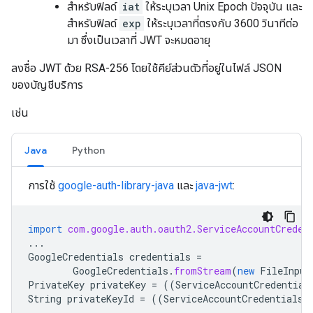
สำหรับฟิลด์
iat
ให้ระบุเวลา Unix Epoch ปัจจุบัน และ
สำหรับฟิลด์
exp
ให้ระบุเวลาที่ตรงกับ 3600 วินาทีต่อ
มา ซึ่งเป็นเวลาที่ JWT จะหมดอายุ
ลงชื่อ JWT ด้วย RSA-256 โดยใช้คีย์ส่วนตัวที่อยู่ในไฟล์ JSON
ของบัญชีบริการ
เช่น
Java
Python
การใช้
google-auth-library-java
และ
java-jwt
:
import
com.google.auth.oauth2.ServiceAccountCreden
...
GoogleCredentials
credentials
=
GoogleCredentials
.
fromStream
(
new
FileInput
PrivateKey
privateKey
=
((
ServiceAccountCredential
String
privateKeyId
=
((
ServiceAccountCredentials
)