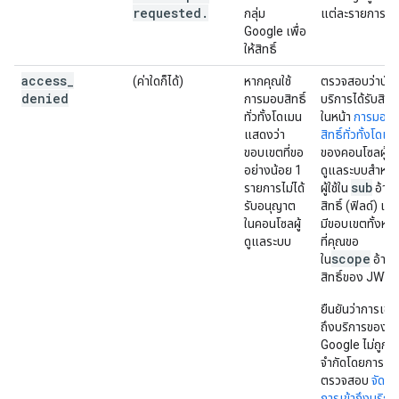
requested
.
กลุ่ม
แต่ละรายการ
Google เพื่อ
ให้สิทธิ์
access
_
(ค่าใดก็ได้)
หากคุณใช้
ตรวจสอบว่าบัญช
denied
การมอบสิทธิ์
บริการได้รับสิทธิ
ทั่วทั้งโดเมน
ในหน้า
การมอบ
แสดงว่า
สิทธิ์ทั่วทั้งโดเม
ขอบเขตที่ขอ
ของคอนโซลผู้
อย่างน้อย 1
ดูแลระบบสำหรั
sub
รายการไม่ได้
ผู้ใช้ใน
อ้าง
รับอนุญาต
สิทธิ์ (ฟิลด์) แล
ในคอนโซลผู้
มีขอบเขตทั้งหม
ดูแลระบบ
ที่คุณขอ
scope
ใน
อ้าง
สิทธิ์ของ JWT
ยืนยันว่าการเข้า
ถึงบริการของ
Google ไม่ถูก
จำกัดโดยการ
ตรวจสอบ
จัดกา
การเข้าถึงบริกา