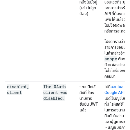
หนึ่งไม่มีอยู่
ขอบเขตที่ระบุไว้
(เช่น ไม่ถูก
เอกสารสำหรับ
ต้อง)
API ที่ต้องการใช
เพื่อ ให้แน่ใจว่า
ไม่มีข้อผิดพลาด
หรือการสะกดผิ
โปรดทราบว่า
รายการขอบเขต
ในคำกล่าวอ้าง
scope
ต้องคั่น
ด้วย ช่องว่าง
ไม่ใช่เครื่องหมา
คอมมา
disabled
_
The OAuth
ระบบปิดใช้
ไปที่
คอนโซล
client
client was
คีย์ที่ใช้ลง
Google API
แล
disabled
.
นามการ
เปิดใช้บัญชีบริก
ยืนยัน JWT
ที่มี "รหัสคีย์" ที่ใช
แล้ว
ในการลงนามกา
ยืนยันในส่วน
IA
และผู้ดูแลระบบ
> บัญชีบริการ