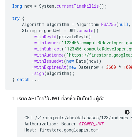
long
now
=
System
.
currentTimeMillis
();
try
{
Algorithm
algorithm
=
Algorithm
.
RSA256
(
null
,
p
String
signedJwt
=
JWT
.
create
()
.
withKeyId
(
privateKeyId
)
.
withIssuer
(
"123456-compute@developer.gser
.
withSubject
(
"123456-compute@developer.gse
.
withAudience
(
"https://firestore.googleapi
.
withIssuedAt
(
new
Date
(
now
))
.
withExpiresAt
(
new
Date
(
now
+
3600
*
1000L
.
sign
(
algorithm
);
}
catch
...
เรียก API โดยใช้ JWT ที่ลงชื่อเป็นโทเค็นผู้ถือ
GET /v1/projects/abc/databases/123/indexes HTT
Authorization: Bearer 
SIGNED_JWT
Host: firestore.googleapis.com