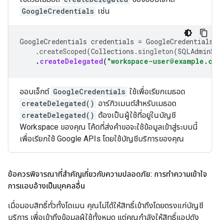
GoogleCredentials
เช่น
GoogleCredentials
credentials
=
GoogleCredentials
.
.
createScoped
(
Collections
.
singleton
(
SQLAdminSc
.
createDelegated
(
"workspace-user@example.co
ออบเจ็กต์
GoogleCredentials
ใช้เพื่อเรียกเมธอด
createDelegated()
อาร์กิวเมนต์สำหรับเมธอด
createDelegated()
ต้องเป็นผู้ใช้ที่อยู่ในบัญชี
Workspace ของคุณ โค้ดที่ส่งคำขอจะใช้ข้อมูลเข้าสู่ระบบนี้
เพื่อเรียกใช้ Google APIs โดยใช้บัญชีบริการของคุณ
ข้อควรพิจารณาที่สำคัญเกี่ยวกับความปลอดภัย: การทำความเข้าใจ
การแอบอ้างเป็นบุคคลอื่น
เมื่อมอบสิทธิ์ทั่วทั้งโดเมน คุณไม่ได้ให้สิทธิ์เข้าถึงโดยตรงแก่บัญชี
บริการ เพื่อเข้าถึงข้อมูลผู้ใช้ทั้งหมด แต่คุณกำลังให้สิทธิ์แอปดัง