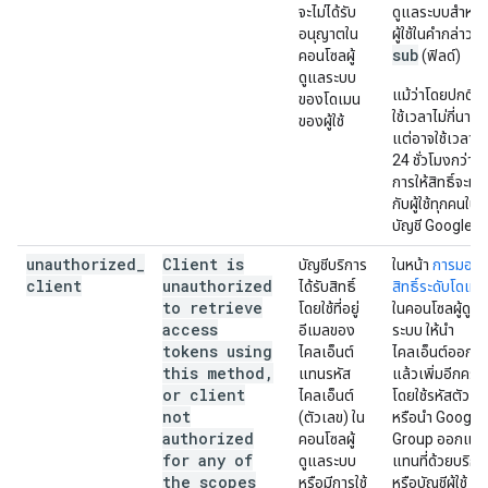
จะไม่ได้รับ
ดูแลระบบสำหรั
อนุญาตใน
ผู้ใช้ในคำกล่าวอ้
sub
คอนโซลผู้
(ฟิลด์)
ดูแลระบบ
แม้ว่าโดยปกติจะ
ของโดเมน
ใช้เวลาไม่กี่นาที
ของผู้ใช้
แต่อาจใช้เวลาถึ
24 ชั่วโมงกว่าที่
การให้สิทธิ์จะมี
กับผู้ใช้ทุกคนใน
บัญชี Google
unauthorized
_
Client is
บัญชีบริการ
ในหน้า
การมอบ
client
unauthorized
ได้รับสิทธิ์
สิทธิ์ระดับโดเมน
to retrieve
โดยใช้ที่อยู่
ในคอนโซลผู้ดูแ
access
อีเมลของ
ระบบ ให้นำ
tokens using
ไคลเอ็นต์
ไคลเอ็นต์ออก
this method
,
แทนรหัส
แล้วเพิ่มอีกครั้ง
or client
ไคลเอ็นต์
โดยใช้รหัสตัวเล
not
(ตัวเลข) ใน
หรือนำ Google
authorized
คอนโซลผู้
Group ออกแล้
for any of
ดูแลระบบ
แทนที่ด้วยบริกา
the scopes
หรือมีการใช้
หรือบัญชีผู้ใช้