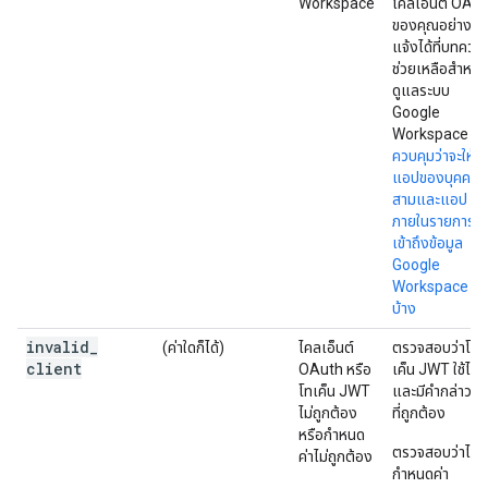
Workspace
ไคลเอ็นต์ OAu
ของคุณอย่างชัด
แจ้งได้ที่บทควา
ช่วยเหลือสำหรับผ
ดูแลระบบ
Google
Workspace
ควบคุมว่าจะให้
แอปของบุคคลที่
สามและแอป
ภายในรายการใด
เข้าถึงข้อมูล
Google
Workspace ได้
บ้าง
invalid
_
(ค่าใดก็ได้)
ไคลเอ็นต์
ตรวจสอบว่าโท
client
OAuth หรือ
เค็น JWT ใช้ได้
โทเค็น JWT
และมีคำกล่าวอ้
ไม่ถูกต้อง
ที่ถูกต้อง
หรือกำหนด
ตรวจสอบว่าได้
ค่าไม่ถูกต้อง
กำหนดค่า