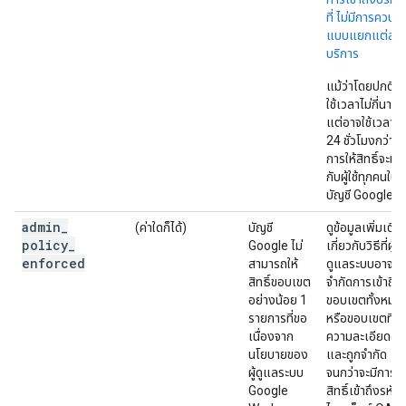
ที่ ไม่มีการควบคุ
แบบแยกแต่ละ
บริการ
แม้ว่าโดยปกติจะ
ใช้เวลาไม่กี่นาที
แต่อาจใช้เวลาถึ
24 ชั่วโมงกว่าที่
การให้สิทธิ์จะมี
กับผู้ใช้ทุกคนใน
บัญชี Google
admin
_
(ค่าใดก็ได้)
บัญชี
ดูข้อมูลเพิ่มเติม
policy
_
Google ไม่
เกี่ยวกับวิธีที่ผู้
enforced
สามารถให้
ดูแลระบบอาจ
สิทธิ์ขอบเขต
จำกัดการเข้าถึง
อย่างน้อย 1
ขอบเขตทั้งหมด
รายการที่ขอ
หรือขอบเขตที่มี
เนื่องจาก
ความละเอียดอ่
นโยบายของ
และถูกจำกัด
ผู้ดูแลระบบ
จนกว่าจะมีการให
Google
สิทธิ์เข้าถึงรหัส