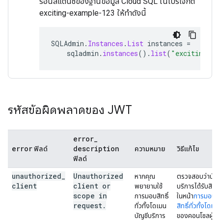
รอินสแตนซ์ของฐานข้อมูล Cloud SQL ในโปรเจ็กต์
exciting-example-123 ให้ทำดังนี้
SQLAdmin
.
Instances
.
List
instances
=
sqladmin
.
instances
().
list
(
"exciting-ex
รหัสข้อผิดพลาดของ JWT
error
_
error
description
ฟิลด์
ความหมาย
วิธีแก้ไข
ฟิลด์
unauthorized
_
Unauthorized
หากคุณ
ตรวจสอบว่าบัญช
client
client or
พยายามใช้
บริการได้รับสิทธิ
scope in
การมอบสิทธิ์
ในหน้า
การมอบ
request
.
ทั่วทั้งโดเมน
สิทธิ์ทั่วทั้งโดเม
บัญชีบริการ
ของคอนโซลผู้