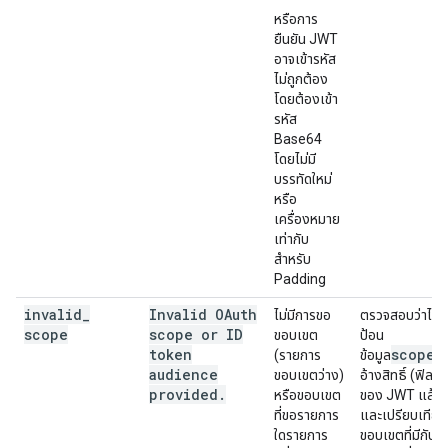
หรือการ
ยืนยัน JWT
อาจเข้ารหัส
ไม่ถูกต้อง
โดยต้องเข้า
รหัส
Base64
โดยไม่มี
บรรทัดใหม่
หรือ
เครื่องหมาย
เท่ากับ
สำหรับ
Padding
invalid
_
Invalid OAuth
ไม่มีการขอ
ตรวจสอบว่าได้
scope
scope or ID
ขอบเขต
ป้อน
token
scope
(รายการ
ข้อมูล
ก
audience
ขอบเขตว่าง)
อ้างสิทธิ์ (ฟิลด์)
provided
.
หรือขอบเขต
ของ JWT แล้ว
ที่ขอรายการ
และเปรียบเทียบ
ใดรายการ
ขอบเขตที่มีกับ