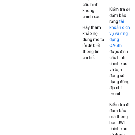
cấu hình
Kiểm tra để
không
đảm bảo
chính xác.
rằng
tài
Hãy tham
khoản dịch
khảo nội
vụ và ứng
dung mô tả
dụng
lỗi để biết
OAuth
thông tin
được định
chi tiết.
cấu hình
chính xác
và bạn
đang sử
dụng đúng
địa chỉ
email.
Kiểm tra để
đảm bảo
mã thông
báo JWT
chính xác
và được