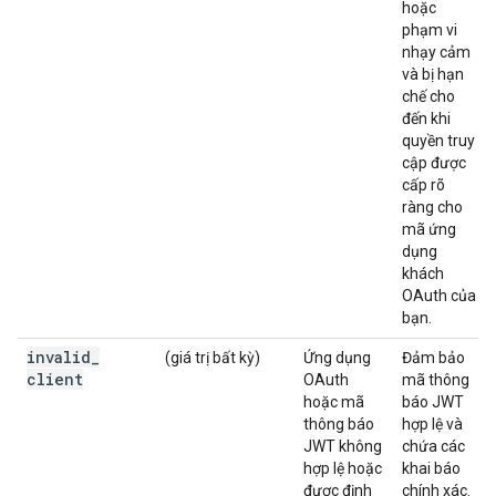
hoặc
phạm vi
nhạy cảm
và bị hạn
chế cho
đến khi
quyền truy
cập được
cấp rõ
ràng cho
mã ứng
dụng
khách
OAuth của
bạn.
invalid
_
(giá trị bất kỳ)
Ứng dụng
Đảm bảo
client
OAuth
mã thông
hoặc mã
báo JWT
thông báo
hợp lệ và
JWT không
chứa các
hợp lệ hoặc
khai báo
được định
chính xác.