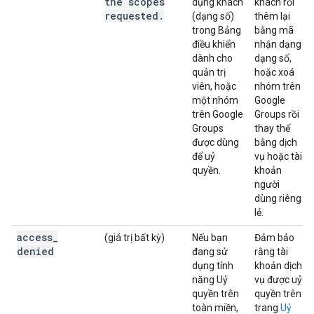
the scopes
dụng khách
khách rồi
requested
.
(dạng số)
thêm lại
trong Bảng
bằng mã
điều khiển
nhận dạng
dành cho
dạng số,
quản trị
hoặc xoá
viên, hoặc
nhóm trên
một nhóm
Google
trên Google
Groups rồi
Groups
thay thế
được dùng
bằng dịch
để uỷ
vụ hoặc tài
quyền.
khoản
người
dùng riêng
lẻ.
access
_
(giá trị bất kỳ)
Nếu bạn
Đảm bảo
denied
đang sử
rằng tài
dụng tính
khoản dịch
năng Uỷ
vụ được uỷ
quyền trên
quyền trên
toàn miền,
trang
Uỷ