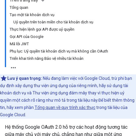
Trên trang này
Tổng quan
Tạo một tài khoản dịch vụ
Uỷ quyền trên toàn miền cho tài khoản dịch vụ
Thực hiện lệnh gọi API được uỷ quyền
Gọi API của Google
Mã lỗi JWT
Phụ lục: Uỷ quyền tài khoản dịch vụ mà không cần OAuth
Triển khai tính năng Bảo vệ nhiều tài khoản
Lưu ý quan trọng:
Nếu đang làm việc với Google Cloud, trừ phi bạn
dự định xây dựng thư viện ứng dụng của riêng mình, hãy sử dụng tài
khoản dịch vụ và Thư viện ứng dụng đám mây thay vì thực hiện uỷ
quyền một cách rõ ràng như mô tả trong tài liệu này.Để biết thêm thông
tin, hãy xem phần
Tổng quan về quy trình xác thực
trong tài liệu của
Google Cloud.
Hệ thống Google OAuth 2.0 hỗ trợ các hoạt động tương tác
giữa máy chủ với máy chủ, chẳng hạn như giữa một ứng