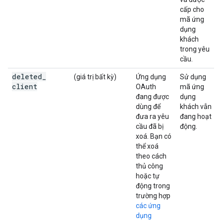
cấp cho
mã ứng
dụng
khách
trong yêu
cầu.
deleted
_
(giá trị bất kỳ)
Ứng dụng
Sử dụng
client
OAuth
mã ứng
đang được
dụng
dùng để
khách vẫn
đưa ra yêu
đang hoạt
cầu đã bị
động.
xoá. Bạn có
thể xoá
theo cách
thủ công
hoặc tự
động trong
trường hợp
các ứng
dụng