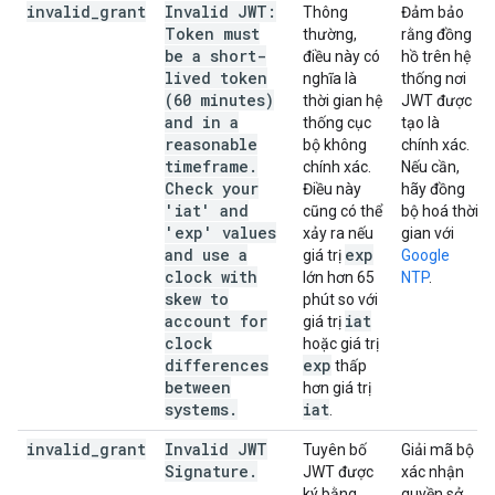
invalid
_
grant
Invalid JWT:
Thông
Đảm bảo
Token must
thường,
rằng đồng
be a short-
điều này có
hồ trên hệ
lived token
nghĩa là
thống nơi
(60 minutes)
thời gian hệ
JWT được
and in a
thống cục
tạo là
reasonable
bộ không
chính xác.
timeframe.
chính xác.
Nếu cần,
Check your
Điều này
hãy đồng
'iat' and
cũng có thể
bộ hoá thời
'exp' values
xảy ra nếu
gian với
and use a
exp
giá trị
Google
clock with
lớn hơn 65
NTP
.
skew to
phút so với
account for
iat
giá trị
clock
hoặc giá trị
differences
exp
thấp
between
hơn giá trị
systems.
iat
.
invalid
_
grant
Invalid JWT
Tuyên bố
Giải mã bộ
Signature
.
JWT được
xác nhận
ký bằng
quyền sở