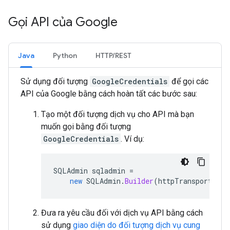
Gọi API của Google
Java
Python
HTTP/REST
Sử dụng đối tượng
GoogleCredentials
để gọi các
API của Google bằng cách hoàn tất các bước sau:
Tạo một đối tượng dịch vụ cho API mà bạn
muốn gọi bằng đối tượng
GoogleCredentials
. Ví dụ:
SQLAdmin
sqladmin
=
new
SQLAdmin
.
Builder
(
httpTransport
,
JS
Đưa ra yêu cầu đối với dịch vụ API bằng cách
sử dụng
giao diện do đối tượng dịch vụ cung