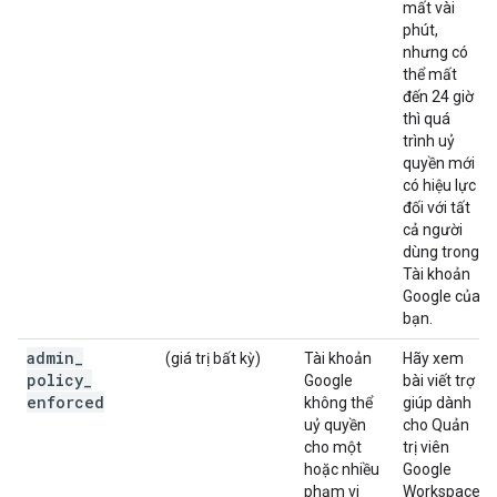
mất vài
phút,
nhưng có
thể mất
đến 24 giờ
thì quá
trình uỷ
quyền mới
có hiệu lực
đối với tất
cả người
dùng trong
Tài khoản
Google của
bạn.
admin
_
(giá trị bất kỳ)
Tài khoản
Hãy xem
policy
_
Google
bài viết trợ
enforced
không thể
giúp dành
uỷ quyền
cho Quản
cho một
trị viên
hoặc nhiều
Google
phạm vi
Workspace