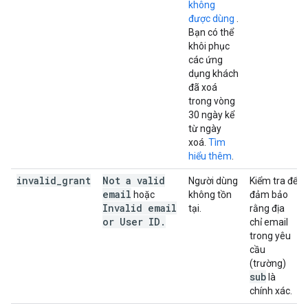
không
được dùng
.
Bạn có thể
khôi phục
các ứng
dụng khách
đã xoá
trong vòng
30 ngày kể
từ ngày
xoá.
Tìm
hiểu thêm
.
invalid
_
grant
Not a valid
Người dùng
Kiểm tra để
email
hoặc
không tồn
đảm bảo
Invalid email
tại.
rằng địa
or User ID
.
chỉ email
trong yêu
cầu
(trường)
sub
là
chính xác.