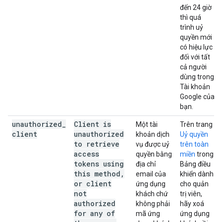
đến 24 giờ
thì quá
trình uỷ
quyền mới
có hiệu lực
đối với tất
cả người
dùng trong
Tài khoản
Google của
bạn.
unauthorized
_
Client is
Một tài
Trên trang
client
unauthorized
khoản dịch
Uỷ quyền
to retrieve
vụ được uỷ
trên toàn
access
quyền bằng
miền
trong
tokens using
địa chỉ
Bảng điều
this method
,
email của
khiển dành
or client
ứng dụng
cho quản
not
khách chứ
trị viên,
authorized
không phải
hãy xoá
for any of
mã ứng
ứng dụng