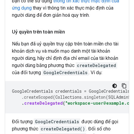
bạn có thể sử dụng
thông tin xác thực mặc định của
ứng dụng
thay vì thông tin xác thực mặc định của
người dùng để đơn giản hoá quy trình.
Uỷ quyền trên toàn miền
Nếu bạn đã uỷ quyền truy cập trên toàn miền cho tài
khoản dịch vụ và muốn mạo danh một tài khoản
người dùng, hãy chỉ định địa chỉ email của tài khoản
người dùng bằng phương thức
createDelegated
của đối tượng
GoogleCredentials
. Ví dụ:
GoogleCredentials
credentials
=
GoogleCredentials
.
.
createScoped
(
Collections
.
singleton
(
SQLAdminSc
.
createDelegated
(
"workspace-user@example.co
Đối tượng
GoogleCredentials
được dùng để gọi
phương thức
createDelegated()
. Đối số cho