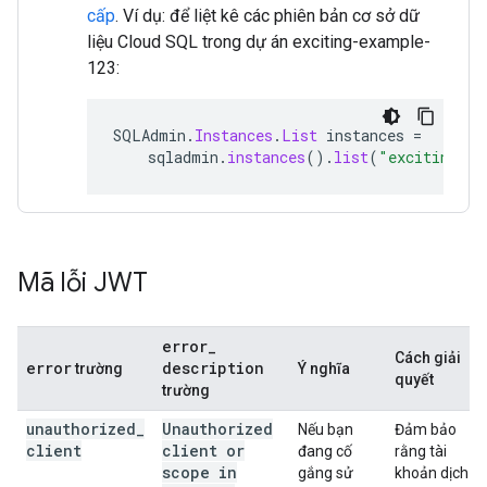
cấp
. Ví dụ: để liệt kê các phiên bản cơ sở dữ
liệu Cloud SQL trong dự án exciting-example-
123:
SQLAdmin
.
Instances
.
List
instances
=
sqladmin
.
instances
().
list
(
"exciting-ex
Mã lỗi JWT
error
_
Cách giải
error
description
trường
Ý nghĩa
quyết
trường
unauthorized
_
Unauthorized
Nếu bạn
Đảm bảo
client
client or
đang cố
rằng tài
scope in
gắng sử
khoản dịch