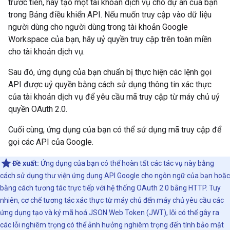
trước tiên, hãy tạo một tài khoản dịch vụ cho dự án của bạn
trong Bảng điều khiển API. Nếu muốn truy cập vào dữ liệu
người dùng cho người dùng trong tài khoản Google
Workspace của bạn, hãy uỷ quyền truy cập trên toàn miền
cho tài khoản dịch vụ.
Sau đó, ứng dụng của bạn chuẩn bị thực hiện các lệnh gọi
API được uỷ quyền bằng cách sử dụng thông tin xác thực
của tài khoản dịch vụ để yêu cầu mã truy cập từ máy chủ uỷ
quyền OAuth 2.0.
Cuối cùng, ứng dụng của bạn có thể sử dụng mã truy cập để
gọi các API của Google.
Đề xuất:
Ứng dụng của bạn có thể hoàn tất các tác vụ này bằng
cách sử dụng thư viện ứng dụng API Google cho ngôn ngữ của bạn hoặc
bằng cách tương tác trực tiếp với hệ thống OAuth 2.0 bằng HTTP. Tuy
nhiên, cơ chế tương tác xác thực từ máy chủ đến máy chủ yêu cầu các
ứng dụng tạo và ký mã hoá JSON Web Token (JWT), lỗi có thể gây ra
các lỗi nghiêm trọng có thể ảnh hưởng nghiêm trọng đến tính bảo mật