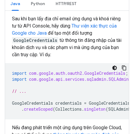
Java
Python
HTTP/REST
Sau khi bạn lấy địa chỉ email ứng dụng và khoá riêng
tư từ API Console, hãy dùng
Thư viện xác thực của
Google cho Java
để tạo một đối tượng
GoogleCredentials
từ thông tin đăng nhập của tài
khoản dịch vụ và các phạm vi mà ứng dụng của bạn
cần truy cập. Ví dụ:
import
com.google.auth.oauth2.GoogleCredentials
;
import
com.google.api.services.sqladmin.SQLAdminSc
// ...
GoogleCredentials
credentials
=
GoogleCredentials
.
.
createScoped
(
Collections
.
singleton
(
SQLAdminSc
Nếu đang phát triển một ứng dụng trên Google Cloud,