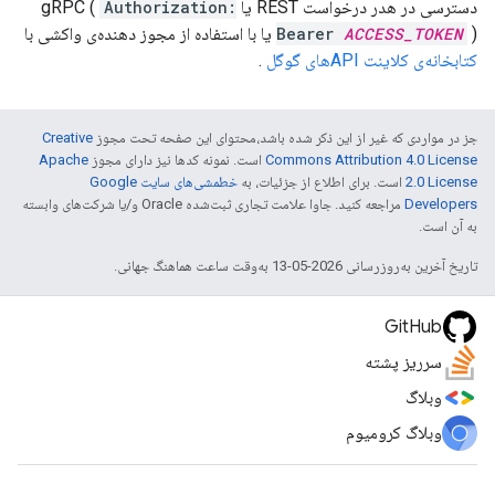
دسترسی در هدر درخواست REST یا gRPC (
Authorization:
) یا با استفاده از مجوز دهنده‌ی واکشی با
ACCESS_TOKEN
Bearer
کتابخانه‌ی کلاینت APIهای گوگل
.
جز در مواردی که غیر از این ذکر شده باشد،‌محتوای این صفحه تحت مجوز
Creative
Commons Attribution 4.0 License
است. نمونه کدها نیز دارای مجوز
Apache
2.0 License
است. برای اطلاع از جزئیات، به
خطمشی‌های سایت Google
Developers‏
مراجعه کنید. جاوا علامت تجاری ثبت‌شده Oracle و/یا شرکت‌های وابسته
به آن است.
تاریخ آخرین به‌روزرسانی 2026-05-13 به‌وقت ساعت هماهنگ جهانی.
GitHub
سرریز پشته
وبلاگ
وبلاگ کرومیوم