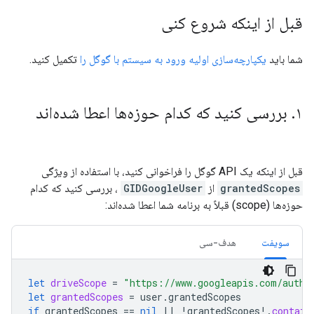
قبل از اینکه شروع کنی
شما باید
یکپارچه‌سازی اولیه ورود به سیستم با گوگل را
تکمیل کنید.
۱
.
بررسی کنید که کدام حوزه‌ها اعطا شده‌اند
قبل از اینکه یک API گوگل را فراخوانی کنید، با استفاده از ویژگی
grantedScopes
از
GIDGoogleUser
، بررسی کنید که کدام
حوزه‌ها (scope) قبلاً به برنامه شما اعطا شده‌اند:
سویفت
هدف-سی
let
driveScope
=
"https://www.googleapis.com/auth/
let
grantedScopes
=
user
.
grantedScopes
if
grantedScopes
==
nil
||
!
grantedScopes
!.
contain