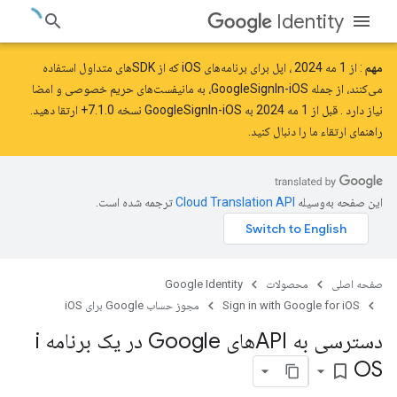
Identity
مهم
: از
1 مه 2024
، اپل برای برنامه‌های iOS که از SDK‌های متداول استفاده
می‌کنند، از جمله GoogleSignIn-iOS، به مانیفست‌های حریم خصوصی و امضا
نیاز دارد
. قبل از 1 مه 2024 به GoogleSignIn-iOS نسخه 7.1.0+ ارتقا دهید.
راهنمای ارتقاء ما را
دنبال کنید.
این صفحه به‌وسیله
ترجمه شده است.
صفحه اصلی
محصولات
Google Identity
Sign in with Google for iOS
مجوز حساب Google برای iOS
دسترسی به APIهای Google در یک برنامه i
OS
bookmark_border