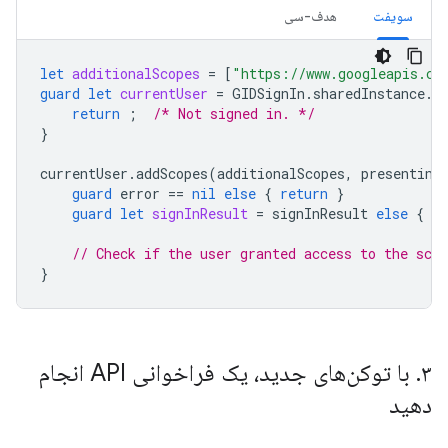
سویفت
هدف-سی
let
additionalScopes
=
[
"https://www.googleapis.co
guard
let
currentUser
=
GIDSignIn
.
sharedInstance
.
c
return
;
/* Not signed in. */
}
currentUser
.
addScopes
(
additionalScopes
,
presenting
guard
error
==
nil
else
{
return
}
guard
let
signInResult
=
signInResult
else
{
re
// Check if the user granted access to the scop
}
۳
.
با توکن‌های جدید، یک فراخوانی API انجام
دهید