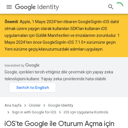
Identity
Önemli
: Apple,
1 Mayıs 2024
'ten itibaren GoogleSignIn-iOS dahil
olmak üzere yaygın olarak kullanılan SDK'ları kullanan iOS
uygulamaları için Gizlilik Manifestleri ve imzalarının
zorunludur
. 1
Mayıs 2024'ten önce GoogleSignIn-iOS 7.1.0+ sürümüne geçin.
Yeni sürüme geçiş kılavuzumuzdaki
adımları uygulayın.
Google, içerikleri tercih ettiğiniz dile çevirmek için yapay zeka
teknolojisini kullanır. Yapay zeka çevirilerinde hata olabilir.
Ana Sayfa
Ürünler
Google Identity
Sign in with Google for iOS
iOS için Uygulama Kontrolü
i
OS'te Google ile Oturum Açma için