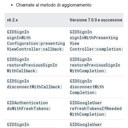
Chiamate al metodo di aggiornamento:
v6.2.x
Versione 7.0.0 e successive
GIDSign
In
GIDSign
In
sign
In
With
sign
In
With
Presenting
Configuration:presenting
View
View
Controller:callback:
Controller:completion:
GIDSign
In
GIDSign
In
restore
Previous
Sign
In
restore
Previous
Sign
In
With
Callback:
With
Completion:
GIDSign
In
GIDSign
In
disconnect
With
Callback:
disconnect
With
Completion:
GIDAuthentication
GIDGoogle
User
do
With
Fresh
Tokens:
refresh
Tokens
If
Needed
With
Completion:
GIDSign
In
GIDGoogle
User