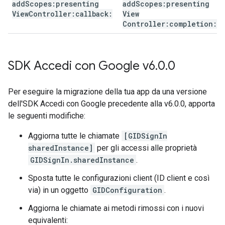
add
Scopes:presenting
add
Scopes:presenting
View
Controller:callback:
View
Controller:completion:
SDK Accedi con Google v6
.
0
.
0
Per eseguire la migrazione della tua app da una versione
dell'SDK Accedi con Google precedente alla v6.0.0, apporta
le seguenti modifiche:
Aggiorna tutte le chiamate
[GIDSignIn
sharedInstance]
per gli accessi alle proprietà
GIDSignIn.sharedInstance
.
Sposta tutte le configurazioni client (ID client e così
via) in un oggetto
GIDConfiguration
.
Aggiorna le chiamate ai metodi rimossi con i nuovi
equivalenti: