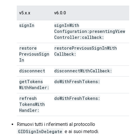
v5.x.x
v6.0.0
sign
In
sign
In
With
Configuration:presenting
View
Controller:callback:
restore
restore
Previous
Sign
In
With
Previous
Sign
Callback:
In
disconnect
disconnect
With
Callback:
get
Tokens
do
With
Fresh
Tokens:
With
Handler:
refresh
do
With
Fresh
Tokens:
Tokens
With
Handler:
Rimuovi tutti i riferimenti al protocollo
GIDSignInDelegate
e ai suoi metodi.