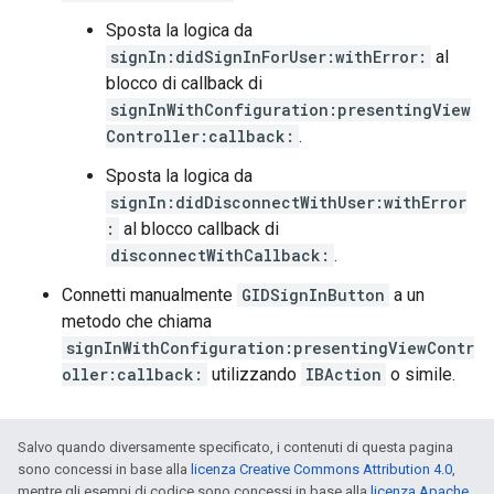
Sposta la logica da
signIn:didSignInForUser:withError:
al
blocco di callback di
signInWithConfiguration:presentingView
Controller:callback:
.
Sposta la logica da
signIn:didDisconnectWithUser:withError
:
al blocco callback di
disconnectWithCallback:
.
Connetti manualmente
GIDSignInButton
a un
metodo che chiama
signInWithConfiguration:presentingViewContr
oller:callback:
utilizzando
IBAction
o simile.
Salvo quando diversamente specificato, i contenuti di questa pagina
sono concessi in base alla
licenza Creative Commons Attribution 4.0
,
mentre gli esempi di codice sono concessi in base alla
licenza Apache