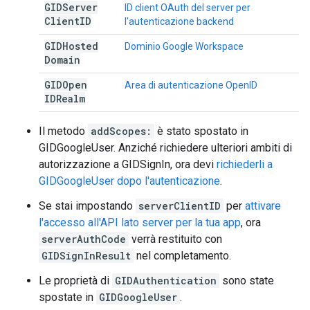
GIDServer
ID client OAuth del server per
Client
ID
l'autenticazione backend
GIDHosted
Dominio Google Workspace
Domain
GIDOpen
Area di autenticazione OpenID
IDRealm
Il metodo
addScopes:
è stato spostato in
GIDGoogleUser. Anziché richiedere ulteriori ambiti di
autorizzazione a GIDSignIn, ora devi
richiederli a
GIDGoogleUser dopo l'autenticazione
.
Se stai impostando
serverClientID
per
attivare
l'accesso all'API lato server per la tua app
, ora
serverAuthCode
verrà restituito con
GIDSignInResult
nel completamento.
Le proprietà di
GIDAuthentication
sono state
spostate in
GIDGoogleUser
.