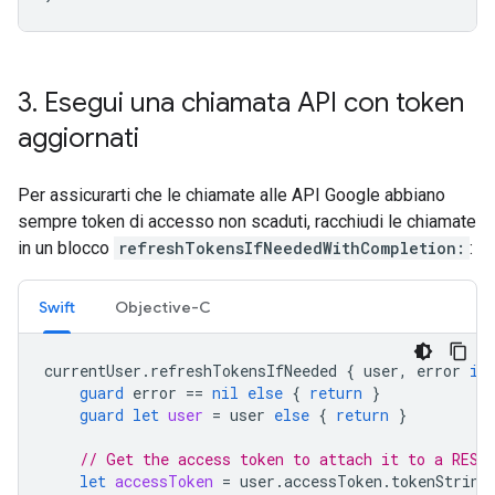
3
.
Esegui una chiamata API con token
aggiornati
Per assicurarti che le chiamate alle API Google abbiano
sempre token di accesso non scaduti, racchiudi le chiamate
in un blocco
refreshTokensIfNeededWithCompletion:
:
Swift
Objective-C
currentUser
.
refreshTokensIfNeeded
{
user
,
error
in
guard
error
==
nil
else
{
return
}
guard
let
user
=
user
else
{
return
}
// Get the access token to attach it to a REST
let
accessToken
=
user
.
accessToken
.
tokenString