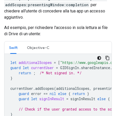
addScopes:presentingWindow:completion
per
chiedere all'utente di concedere alla tua app un accesso
aggiuntivo.
Ad esempio, per richiedere l'accesso in sola lettura ai file
di Drive di un utente:
Swift
Objective-C
let
additionalScopes
=
[
"https://www.googleapis.co
guard
let
currentUser
=
GIDSignIn
.
sharedInstance
.
c
return
;
/* Not signed in. */
}
currentUser
.
addScopes
(
additionalScopes
,
presenting
guard
error
==
nil
else
{
return
}
guard
let
signInResult
=
signInResult
else
{
re
// Check if the user granted access to the scop
}