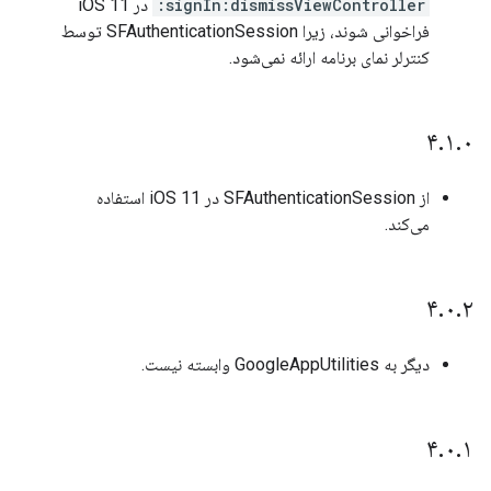
signIn:dismissViewController:
در iOS 11
فراخوانی شوند، زیرا SFAuthenticationSession توسط
کنترلر نمای برنامه ارائه نمی‌شود.
۴
.
۱
.
۰
از SFAuthenticationSession در iOS 11 استفاده
می‌کند.
۴
.
۰
.
۲
دیگر به GoogleAppUtilities وابسته نیست.
۴
.
۰
.
۱