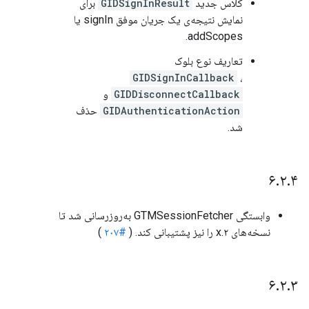
کلاس جدید
GIDSignInResult
برای
نمایش نتیجه‌ی یک جریان موفق signIn یا
addScopes.
تعاریف نوع بلوک
GIDSignInCallback
،
GIDDisconnectCallback
و
GIDAuthenticationAction
حذف
شد.
۶
.
۲
.
۴
وابستگی GTMSessionFetcher به‌روزرسانی شد تا
نسخه‌های ۲.x را نیز پشتیبانی کند. (
#۲۰۷
)
۶
.
۲
.
۳