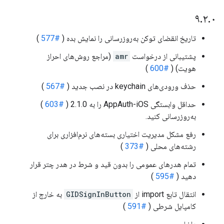
۹
.
۲
.
۰
تاریخ انقضای توکن به‌روزرسانی را نمایش بده (
#577
)
پشتیبانی از درخواست
amr
(مراجع روش‌های احراز
هویت) (
#600
)
حذف ورودی‌های keychain در نصب جدید (
#567
)
حداقل وابستگی AppAuth-iOS را به 2.1.0 (
#603
)
به‌روزرسانی کنید.
رفع مشکل مدیریت اختیاری بسته‌های نرم‌افزاری برای
رشته‌های محلی (
#373
)
تمام هدرهای عمومی را بدون قید و شرط در هدر چتر قرار
دهید (
#595
)
انتقال تابع import از
GIDSignInButton
به خارج از
کامپایل شرطی (
#591
)