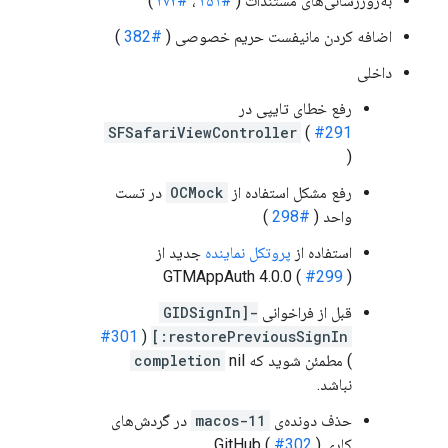
به‌روزرسانی‌های مستندات (
#۳۵۱
،
#۳۷۲
)
اضافه کردن مانیفست حریم خصوصی (
#382
)
داخلی
رفع خطای تایپی در
SFSafariViewController
(
#291
)
رفع مشکل استفاده از
OCMock
در تست
واحد (
#298
)
استفاده از
پروتکل نماینده
جدید از
GTMAppAuth 4.0.0 (
#299
)
قبل از فراخوانی
-[GIDSignIn
#301
(
restorePreviousSignIn:]
) مطمئن شوید که
nil
completion
نباشد.
حذف دونده‌ی
macos-11
در گردش‌های
کاری GitHub (
)
#302