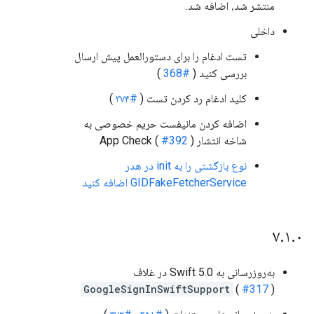
منتشر شد، اضافه شد.
داخلی
تست ادغام را برای دستورالعمل پیش ارسال
بررسی کنید (
#368
)
کلید ادغام رد کردن تست (
#۳۷۴
)
اضافه کردن مانیفست حریم خصوصی به
شاخه انتشار App Check (
)
#392
نوع بازگشتی را به init در هدر
GIDFakeFetcherService اضافه کنید
۷
.
۱
.
۰
به‌روزرسانی به Swift 5.0 در غلاف
GoogleSignInSwiftSupport
(
#317
)