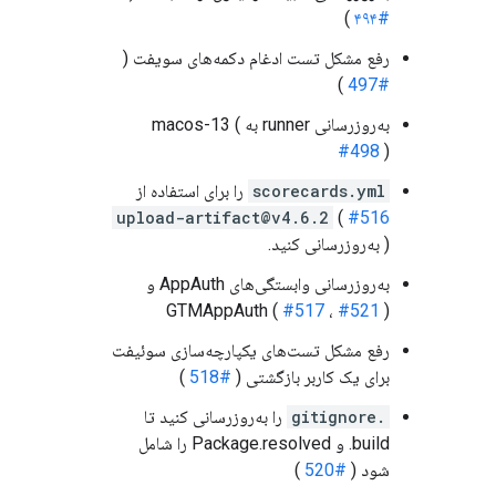
)
#۴۹۴
رفع مشکل تست ادغام دکمه‌های سویفت (
)
#497
به‌روزرسانی runner به macos-13 (
#498
)
scorecards.yml
را برای استفاده از
upload-artifact@v4.6.2
(
#516
) به‌روزرسانی کنید.
به‌روزرسانی وابستگی‌های AppAuth و
GTMAppAuth (
#517
،
#521
)
رفع مشکل تست‌های یکپارچه‌سازی سوئیفت
برای یک کاربر بازگشتی (
#518
)
.gitignore
را به‌روزرسانی کنید تا
‎.build‎ و ‎Package.resolved‎ را شامل
شود (
#520
)