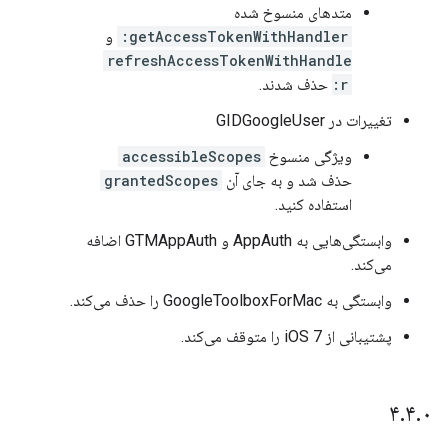
متدهای منسوخ شده
getAccessTokenWithHandler:
و
refreshAccessTokenWithHandle
r:
حذف شدند.
تغییرات در GIDGoogleUser
ویژگی منسوخ
accessibleScopes
حذف شد و به جای آن
grantedScopes
استفاده کنید.
وابستگی‌هایی به AppAuth و GTMAppAuth اضافه
می‌کند.
وابستگی به GoogleToolboxForMac را حذف می‌کند.
پشتیبانی از iOS 7 را متوقف می‌کند.
۴
.
۴
.
۰