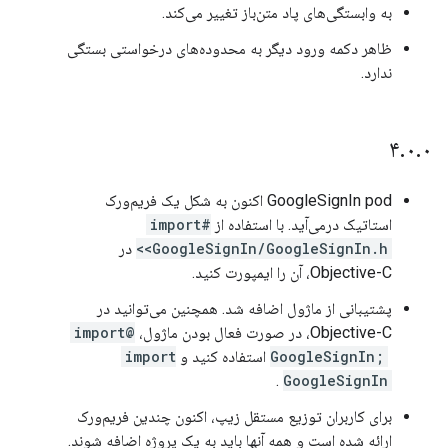
به وابستگی‌های پاد متن‌باز تغییر می‌کند.
ظاهر دکمه ورود دیگر به محدوده‌های درخواستی بستگی
ندارد.
۴
.
۰
.
۰
GoogleSignIn pod اکنون به شکل یک فریم‌ورک
استاتیک درمی‌آید. با استفاده از
#import
<GoogleSignIn/GoogleSignIn.h>
در
Objective-C، آن را ایمپورت کنید.
پشتیبانی از ماژول اضافه شد. همچنین می‌توانید در
Objective-C، در صورت فعال بودن ماژول،
@import
‎ استفاده کنید و
GoogleSignIn;
import
.
GoogleSignIn
برای کاربران توزیع مستقل زیپ، اکنون چندین فریم‌ورک
ارائه شده است و همه آنها باید به یک پروژه اضافه شوند.