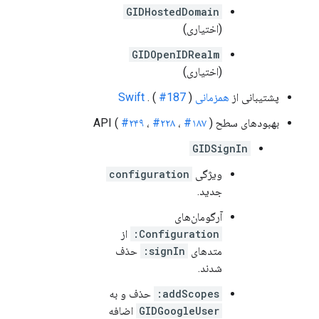
GIDHostedDomain
(اختیاری)
GIDOpenIDRealm
(اختیاری)
پشتیبانی از
همزمانی Swift
)
#187
. (
بهبودهای سطح API (
)
#۱۸۷
،
#۲۲۸
،
#۲۴۹
GIDSignIn
ویژگی
configuration
جدید.
آرگومان‌های
Configuration:
از
متدهای
signIn:
حذف
شدند.
addScopes:
حذف و به
GIDGoogleUser
اضافه