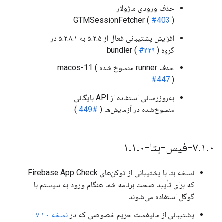
حذف ورودی ماژولار
GTMSessionFetcher (
#403
)
افزایش پشتیبانی فعال از ۵.۲.۵ به ۵.۲.۸.۱ در
گروه bundler (
)
#۴۲۹
حذف runner منسوخ شده macos-11 (
#447
)
به‌روزرسانی استفاده از API بایگانی
منسوخ‌شده در آزمایش‌ها (
#449
)
۰-فیس-بتا-۱
.
۱
.
۷
۰
.
۱
.
نسخه بتا با پشتیبانی از توکن‌های Firebase App Check
که برای تأیید صحت برنامه شما هنگام ورود به سیستم با
گوگل استفاده می‌شوند.
پشتیبانی از مانیفست حریم خصوصی که در
نسخه ۷.۱.۰