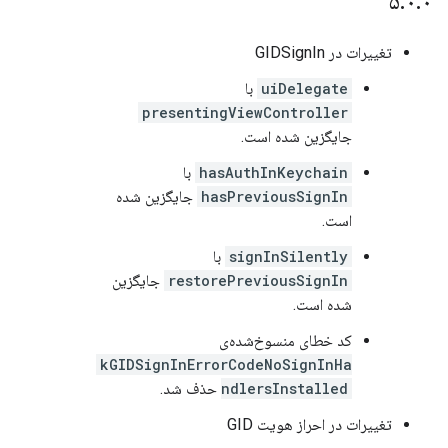
۵
.
۰
.
۰
تغییرات در GIDSignIn
uiDelegate
با
presentingViewController
جایگزین شده است.
hasAuthInKeychain
با
hasPreviousSignIn
جایگزین شده
است.
signInSilently
با
restorePreviousSignIn
جایگزین
شده است.
کد خطای منسوخ‌شده‌ی
kGIDSignInErrorCodeNoSignInHa
ndlersInstalled
حذف شد.
تغییرات در احراز هویت GID