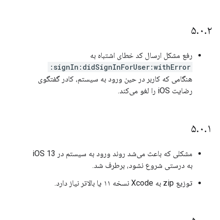
۵
.
۰
.
۲
رفع مشکل ارسال کد خطای اشتباه به
signIn:didSignInForUser:withError:
هنگامی که کاربر در حین ورود به سیستم، کادر گفتگوی
رضایت iOS را لغو می‌کند.
۵
.
۰
.
۱
مشکلی که باعث می‌شد روند ورود به سیستم در iOS 13
به درستی شروع نشود، برطرف شد.
توزیع zip به Xcode نسخه ۱۱ یا بالاتر نیاز دارد.