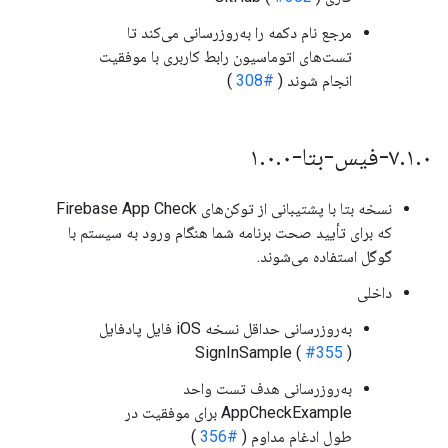
مرجع نام دکمه را به‌روزرسانی می‌کند تا
تست‌های اتوماسیون رابط کاربری با موفقیت
انجام شوند (
#308
)
۰-فیس-بتا-۱
.
۱
.
۷
۰
.
۰
.
نسخه بتا با پشتیبانی از توکن‌های Firebase App Check
که برای تأیید صحت برنامه شما هنگام ورود به سیستم با
گوگل استفاده می‌شوند.
داخلی
به‌روزرسانی حداقل نسخه iOS فایل پادفایل
SignInSample (
#355
)
به‌روزرسانی هدف تست واحد
AppCheckExample برای موفقیت در
طول ادغام مداوم (
#356
)