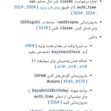
اجازه درخواست
claims
(در حال حاضر، فقط
auth_time
) از طریق
روش‌های ورود
(
#550
،
#552
)
#569
،
#553
،
به‌روزرسانی
addScopes:
متدها در
GIDSignIn
برای شامل کردن
claims
قبلی (
#557
)
داخلی
در اسرع وقت در مقداردهنده اولیه (
#540
) به
keychainStore
اختصاص دهید
اضافه شدن پشتیبانی برای سوئیفت ۶ (
)
#۵۴۶
،
#۵۴۴
،
#۵۴۳
به‌روزرسانی گردش‌های کاری GitHub
Actions (
#545
،
#570
)
برنامه نمونه
DaysUntilBirthday
را
برای پشتیبانی از ادعای
auth_time
به‌روزرسانی کنید (
#555
)