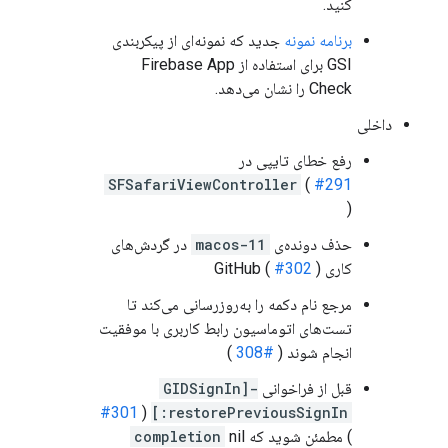
کنید.
برنامه نمونه
جدید که نمونه‌ای از پیکربندی
GSI برای استفاده از Firebase App
Check را نشان می‌دهد.
داخلی
رفع خطای تایپی در
SFSafariViewController
(
#291
)
حذف دونده‌ی
macos-11
در گردش‌های
کاری GitHub (
)
#302
مرجع نام دکمه را به‌روزرسانی می‌کند تا
تست‌های اتوماسیون رابط کاربری با موفقیت
انجام شوند (
#308
)
قبل از فراخوانی
-[GIDSignIn
#301
(
restorePreviousSignIn:]
) مطمئن شوید که
nil
completion