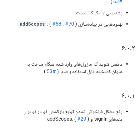
)
#63
پشتیبانی از مک کاتالیست
بهبودهایی در پیاده‌سازی
)
#70
،
#68
. (
addScopes
۶
.
۰
.
۲
مطمئن شوید که ماژول‌های وارد شده هنگام ساخت به
عنوان کتابخانه قابل استفاده باشند. (
#53
)
۶
.
۰
.
۱
رفع مشکل فراخوانی نشدن توابع بازگشتی تو در تو برای
متدهای signIn و addScopes. (
)
#29