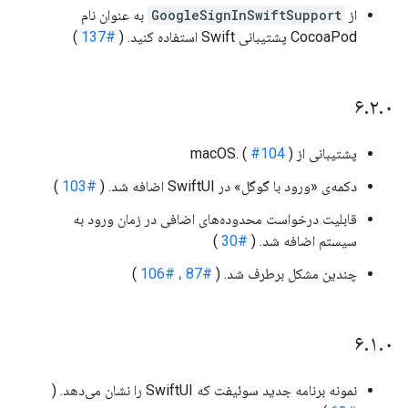
از
GoogleSignInSwiftSupport
به عنوان نام
CocoaPod پشتیبانی Swift استفاده کنید. (
#137
)
۶
.
۲
.
۰
پشتیبانی از macOS. (
)
#104
دکمه‌ی «ورود با گوگل» در SwiftUI اضافه شد. (
#103
)
قابلیت درخواست محدوده‌های اضافی در زمان ورود به
سیستم اضافه شد. (
#30
)
چندین مشکل برطرف شد. (
#87
،
#106
)
۶
.
۱
.
۰
نمونه برنامه جدید سوئیفت که SwiftUI را نشان می‌دهد. (