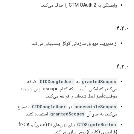
وابستگی به GTM OAuth 2 را حذف می‌کند.
۴
.
۳
.
۰
از مدیریت موبایل سازمانی گوگل پشتیبانی می‌کند.
۴
.
۲
.
۰
grantedScopes
به
GIDGoogleUser
اضافه
می‌کند، که امکان تأیید اینکه کدام scopeها پس از ورود
موفقیت‌آمیز اعطا شده‌اند را فراهم می‌کند.
accessibleScopes
در
GIDGoogleUser
منسوخ
می‌کند، به جای آن
grantedScopes
استفاده کنید.
GIDSignInButton
برای زبان‌های hi (هندی) و fr-CA
(فرانسوی (کانادا)) بومی‌سازی می‌کند.