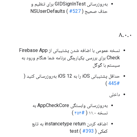
به‌روزرسانی GIDSignInTest برای تنظیم و
حذف صحیح NSUserDefaults (
)
#527
۸
.
۰
.
۰
نسخه عمومی با اضافه شدن پشتیبانی از Firebase App
Check برای بررسی یکپارچگی برنامه شما هنگام ورود به
سیستم با گوگل
حداقل پشتیبانی iOS را به iOS 12 به‌روزرسانی کنید (
)
#445
داخلی
به‌روزرسانی وابستگی AppCheckCore به
نسخه ۱۱.۰ (
#۴۵۴
)
اضافه کردن instancetype return به تابع
کمکی test (
)
#393