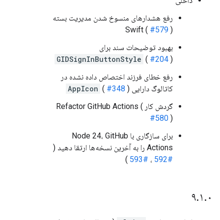
داخلی
رفع هشدارهای منسوخ شدن مدیریت بسته
Swift (
#579
)
بهبود توضیحات سند برای
GIDSignInButtonStyle
(
#204
)
رفع خطای فرزند اختصاص داده نشده در
کاتالوگ دارایی
)
#348
(
AppIcon
گردش کار Refactor GitHub Actions (
#580
)
برای سازگاری با Node 24، GitHub
Actions را به آخرین نسخه‌ها ارتقا دهید (
)
#593
،
#592
۹
.
۱
.
۰