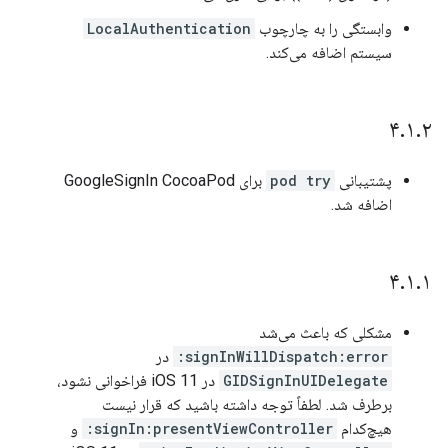
وابستگی را به چارچوب
LocalAuthentication
سیستم اضافه می‌کند.
۴
.
۱
.
۲
پشتیبانی
pod try
برای GoogleSignIn CocoaPod
اضافه شد.
۴
.
۱
.
۱
مشکلی که باعث می‌شد
signInWillDispatch:error:
در
GIDSignInUIDelegate
در iOS 11 فراخوانی نشود،
برطرف شد. لطفاً توجه داشته باشید که قرار نیست
هیچ‌کدام
signIn:presentViewController:
و