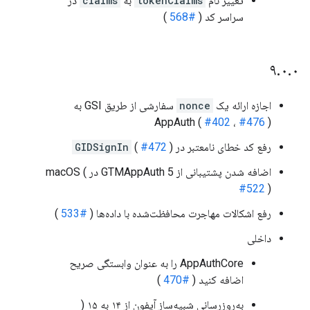
تغییر نام
tokenClaims
به
claims
در
سراسر کد (
#568
)
۹
.
۰
.
۰
اجازه ارائه یک
nonce
سفارشی از طریق GSI به
AppAuth (
#402
،
#476
)
رفع کد خطای نامعتبر در
)
#472
(
GIDSignIn
اضافه شدن پشتیبانی از GTMAppAuth 5 در macOS (
#522
)
رفع اشکالات مهاجرت محافظت‌شده با داده‌ها (
#533
)
داخلی
AppAuthCore را به عنوان وابستگی صریح
اضافه کنید (
#470
)
به‌روزرسانی شبیه‌ساز آیفون از ۱۴ به ۱۵ (