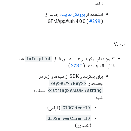
نباشد.
استفاده از
پروتکل نماینده
جدید از
GTMAppAuth 4.0.0 (
#299
)
۷
.
۰
.
۰
اکنون تمام پیکربندی‌ها از طریق فایل
Info.plist
شما
قابل ارائه هستند. (
#228
)
برای پیکربندی SDK از کلیدهای زیر در
جفت‌های
<key>KEY</key>
<string>VALUE</string>
استفاده
کنید:
GIDClientID
(الزامی)
GIDServerClientID
(اختیاری)