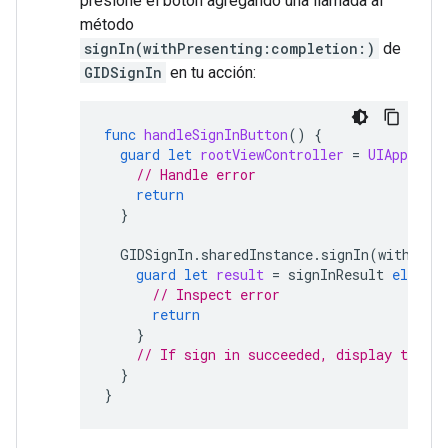
presione el botón agregando una llamada al
método
signIn(withPresenting:completion:)
de
GIDSignIn
en tu acción:
func
handleSignInButton
()
{
guard
let
rootViewController
=
UIApplicat
// Handle error
return
}
GIDSignIn
.
sharedInstance
.
signIn
(
withPres
guard
let
result
=
signInResult
else
{
// Inspect error
return
}
// If sign in succeeded, display the a
}
}