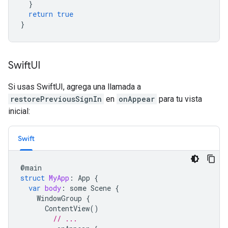
}
return
true
}
Swift
UI
Si usas SwiftUI, agrega una llamada a
restorePreviousSignIn
en
onAppear
para tu vista
inicial:
Swift
@
main
struct
MyApp
:
App
{
var
body
:
some
Scene
{
WindowGroup
{
ContentView
()
// ...