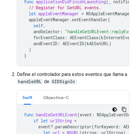
func
applicationDidFinishLaunching
(
_
notifica
// Register for GetURL events.
let
appleEventManager
=
NSAppleEventManager
.
appleEventManager
.
setEventHandler
(
self
,
andSelector
:
"handleGetURLEvent:replyEven
forEventClass
:
AEEventClass
(
kInternetEven
andEventID
:
AEEventID
(
kAEGetURL
)
)
}
Define el controlador para estos eventos que llama a
handleURL
de
GIDSignIn
:
Swift
Objective-C
func
handleGetURLEvent
(
event
:
NSAppleEventDes
if
let
urlString
=
event
?.
paramDescriptor
(
forKeyword
:
AEKe
let
url
=
NSURL
(
string
:
urlString
)