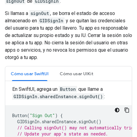
signOut
de
GIDSignIn
.
Si llamas a
signOut
, se borra el estado de acceso
almacenado en
GIDSignIn
y se quitan las credenciales
del usuario para tu app del llavero. Tu app es responsable
de actualizar su propio estado y su IU. Cerrar la sesión solo
se aplica a tu app. No cierra la sesión del usuario en otras
apps o servicios, y no revoca los permisos que el usuario
otorgó a tu app.
Cómo usar SwiftUI
Cómo usar UIKit
En SwiftUI, agrega un
Button
que llame a
GIDSignIn.sharedInstance.signOut()
:
Button
(
"Sign Out"
)
{
GIDSignIn
.
sharedInstance
.
signOut
()
// Calling signOut() may not automatically trigg
// Update your app's state as needed.