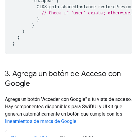
.
onAppear
{
GIDSignIn
.
sharedInstance
.
restorePrevious
// Check if `user` exists; otherwise, 
}
}
}
}
}
3
.
Agrega un botón de Acceso con
Google
Agrega un botón "Acceder con Google" a tu vista de acceso.
Hay componentes disponibles para SwiftUI y UIKit que
generan automáticamente un botón que cumple con los
lineamientos de marca de Google
.