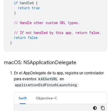
if
handled
{
return
true
}
// Handle other custom URL types.
// If not handled by this app, return false.
return
false
}
mac
OS: NSApplication
Delegate
En el AppDelegate de tu app, registra un controlador
para eventos
kAEGetURL
en
applicationDidFinishLaunching
:
Swift
Objective-C