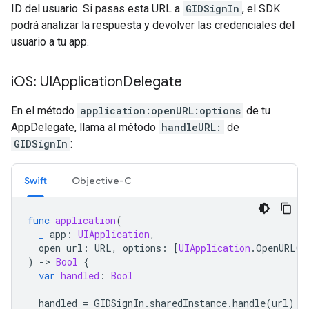
ID del usuario. Si pasas esta URL a
GIDSignIn
, el SDK
podrá analizar la respuesta y devolver las credenciales del
usuario a tu app.
i
OS: UIApplication
Delegate
En el método
application:openURL:options
de tu
AppDelegate, llama al método
handleURL:
de
GIDSignIn
:
Swift
Objective-C
func
application
(
_
app
:
UIApplication
,
open
url
:
URL
,
options
:
[
UIApplication
.
OpenURLOp
)
-
>
Bool
{
var
handled
:
Bool
handled
=
GIDSignIn
.
sharedInstance
.
handle
(
url
)