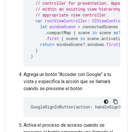
// controller for presentation. Apps pre
// within an existing view hierarchy shou
// appropriate view controller.
var
rootViewController
:
UIViewController
let
windowScene
=
connectedScenes
.
compactMap
{
scene
in
scene
as
?
UIW
.
first
{
scene
in
scene
.
activationSta
return
windowScene
?.
windows
.
first
(
wher
}
}
Agrega un botón "Acceder con Google" a tu
vista y especifica la acción que se llamará
cuando se presione el botón:
GoogleSignInButton
(
action
:
handleSignInBut
Activa el proceso de acceso cuando se