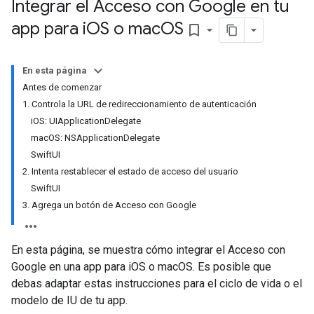
Integrar el Acceso con Google en tu
app para i
OS o mac
OS
bookmark_border
En esta página
Antes de comenzar
1. Controla la URL de redireccionamiento de autenticación
iOS: UIApplicationDelegate
macOS: NSApplicationDelegate
SwiftUI
2. Intenta restablecer el estado de acceso del usuario
SwiftUI
3. Agrega un botón de Acceso con Google
En esta página, se muestra cómo integrar el Acceso con
Google en una app para iOS o macOS. Es posible que
debas adaptar estas instrucciones para el ciclo de vida o el
modelo de IU de tu app.