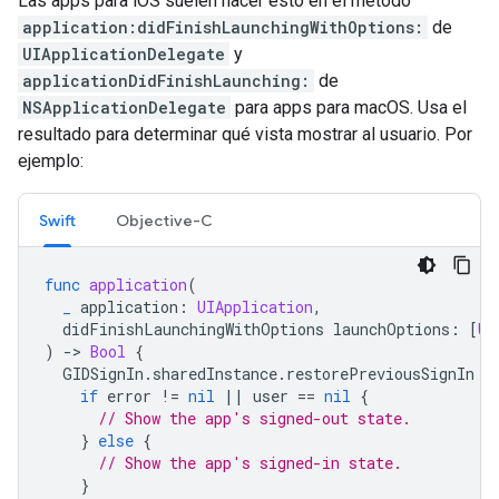
Las apps para iOS suelen hacer esto en el método
application:didFinishLaunchingWithOptions:
de
UIApplicationDelegate
y
applicationDidFinishLaunching:
de
NSApplicationDelegate
para apps para macOS. Usa el
resultado para determinar qué vista mostrar al usuario. Por
ejemplo:
Swift
Objective-C
func
application
(
_
application
:
UIApplication
,
didFinishLaunchingWithOptions
launchOptions
:
[
UI
)
-
>
Bool
{
GIDSignIn
.
sharedInstance
.
restorePreviousSignIn
{
if
error
!=
nil
||
user
==
nil
{
// Show the app's signed-out state.
}
else
{
// Show the app's signed-in state.
}