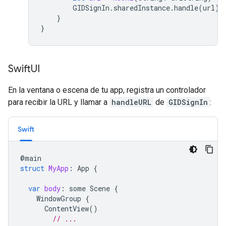
GIDSignIn
.
sharedInstance
.
handle
(
url
)
}
}
Swift
UI
En la ventana o escena de tu app, registra un controlador
para recibir la URL y llamar a
handleURL
de
GIDSignIn
:
Swift
@
main
struct
MyApp
:
App
{
var
body
:
some
Scene
{
WindowGroup
{
ContentView
()
// ...