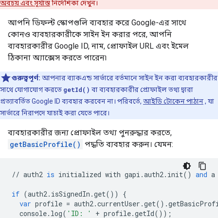
অবচয় এবং সূর্যাস্ত
নির্দেশিকা দেখুন।
আপনি ডিফল্ট স্কোপগুলি ব্যবহার করে Google-এর সাথে
কোনও ব্যবহারকারীকে সাইন ইন করার পরে, আপনি
ব্যবহারকারীর Google ID, নাম, প্রোফাইল URL এবং ইমেল
ঠিকানা অ্যাক্সেস করতে পারেন৷
গুরুত্বপূর্ণ:
আপনার ব্যাকএন্ড সার্ভারে বর্তমানে সাইন ইন করা ব্যবহারকারীর
সাথে যোগাযোগ করতে
getId()
বা ব্যবহারকারীর প্রোফাইল তথ্য দ্বারা
প্রত্যাবর্তিত Google ID ব্যবহার করবেন না। পরিবর্তে,
আইডি টোকেন পাঠান
, যা
সার্ভারে নিরাপদে যাচাই করা যেতে পারে।
ব্যবহারকারীর জন্য প্রোফাইল তথ্য পুনরুদ্ধার করতে,
getBasicProfile()
পদ্ধতি ব্যবহার করুন। যেমন:
//
auth2
is
initialized
with
gapi
.
auth2
.
init
()
and
a
if
(
auth2
.
isSignedIn
.
get
())
{
var
profile
=
auth2
.
currentUser
.
get
()
.
getBasicProf
console
.
log
(
'ID: '
+
profile
.
getId
());