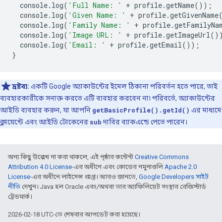
console
.
log
(
'Full Name: '
+
profile
.
getName
());
console
.
log
(
'Given Name: '
+
profile
.
getGivenName
console
.
log
(
'Family Name: '
+
profile
.
getFamilyNa
console
.
log
(
'Image URL: '
+
profile
.
getImageUrl
()
console
.
log
(
'Email: '
+
profile
.
getEmail
());
}
দ্রষ্টব্য:
একটি Google অ্যাকাউন্টের ইমেল ঠিকানা পরিবর্তন হতে পারে, তাই
ব্যবহারকারীকে সনাক্ত করতে এটি ব্যবহার করবেন না৷ পরিবর্তে, অ্যাকাউন্টের
আইডি ব্যবহার করুন, যা আপনি
getBasicProfile().getId()
এর মাধ্যমে
ক্লায়েন্টে এবং আইডি টোকেনের
sub
দাবির ব্যাকএন্ডে পেতে পারেন।
অন্য কিছু উল্লেখ না করা থাকলে, এই পৃষ্ঠার কন্টেন্ট
Creative Commons
Attribution 4.0 License
-এর অধীনে এবং কোডের নমুনাগুলি
Apache 2.0
License
-এর অধীনে লাইসেন্স প্রাপ্ত। আরও জানতে,
Google Developers সাইট
নীতি
দেখুন। Java হল Oracle এবং/অথবা তার অ্যাফিলিয়েট সংস্থার রেজিস্টার্ড
ট্রেডমার্ক।
2026-02-18 UTC-তে শেষবার আপডেট করা হয়েছে।