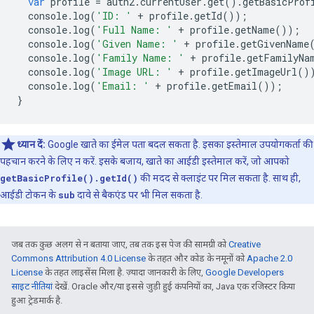
var
profile
=
auth2
.
currentUser
.
get
()
.
getBasicProf
console
.
log
(
'ID: '
+
profile
.
getId
());
console
.
log
(
'Full Name: '
+
profile
.
getName
());
console
.
log
(
'Given Name: '
+
profile
.
getGivenName
console
.
log
(
'Family Name: '
+
profile
.
getFamilyNa
console
.
log
(
'Image URL: '
+
profile
.
getImageUrl
()
console
.
log
(
'Email: '
+
profile
.
getEmail
());
}
ध्यान दें:
Google खाते का ईमेल पता बदल सकता है. इसका इस्तेमाल उपयोगकर्ता की
पहचान करने के लिए न करें. इसके बजाय, खाते का आईडी इस्तेमाल करें, जो आपको
getBasicProfile().getId()
की मदद से क्लाइंट पर मिल सकता है. साथ ही,
आईडी टोकन के
sub
दावे से बैकएंड पर भी मिल सकता है.
जब तक कुछ अलग से न बताया जाए, तब तक इस पेज की सामग्री को
Creative
Commons Attribution 4.0 License
के तहत और कोड के नमूनों को
Apache 2.0
License
के तहत लाइसेंस मिला है. ज़्यादा जानकारी के लिए,
Google Developers
साइट नीतियां
देखें. Oracle और/या इससे जुड़ी हुई कंपनियों का, Java एक रजिस्टर किया
हुआ ट्रेडमार्क है.