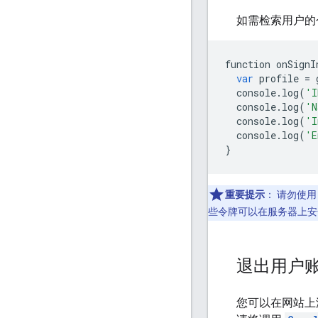
如需检索用户的
function
onSignI
var
profile
=
console
.
log
(
'I
console
.
log
(
'N
console
.
log
(
'I
console
.
log
(
'E
}
重要提示
：
请勿使
些令牌可以在服务器上安
退出用户
您可以在网站上