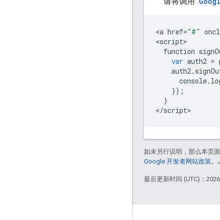
请将调用
Goog
<
a
href
=
"#"
oncl
<
script
function
signO
var
auth2
=
auth2
.
signOu
console
.
lo
});
}
<
/
script
如未另行说明，那么本页
Google 开发者网站政策
。
最后更新时间 (UTC)：2026-