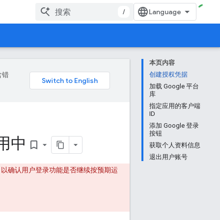
/
本页内容
含错
创建授权凭据
加载 Google 平台
库
指定应用的客户端
ID
添加 Google 登录
按钮
应用中
bookmark_border
获取个人资料信息
退出用户账号
，以确认用户登录功能是否继续按预期运