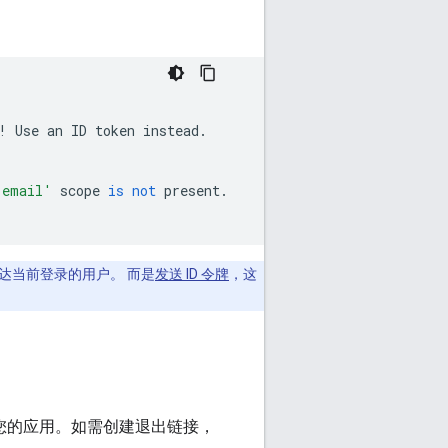
!
Use
an
ID
token
instead
.
'email'
scope
is
not
present
.
器传达当前登录的用户。 而是
发送 ID 令牌
，这
出您的应用。如需创建退出链接，