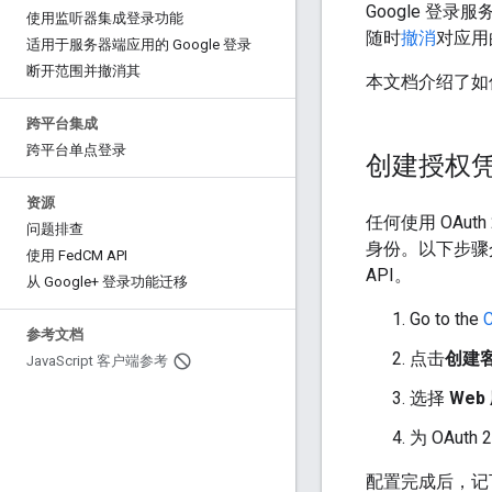
Google 登录
使用监听器集成登录功能
随时
撤消
对应用
适用于服务器端应用的 Google 登录
断开范围并撤消其
本文档介绍了如何
跨平台集成
跨平台单点登录
创建授权
资源
任何使用 OAuth
问题排查
身份。以下步骤
使用 Fed
CM API
API。
从 Google+ 登录功能迁移
Go to the
C
参考文档
点击
创建
Java
Script 客户端参考
选择
Web
为 OAut
配置完成后，记