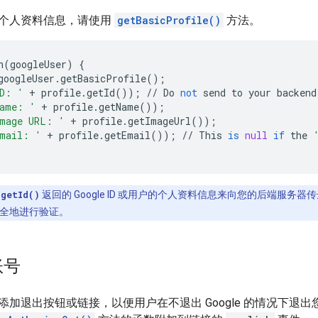
个人资料信息，请使用
getBasicProfile()
方法。
n
(
googleUser
)
{
googleUser
.
getBasicProfile
();
D: '
+
profile
.
getId
());
//
Do
not
send
to
your
backend
ame: '
+
profile
.
getName
());
mage URL: '
+
profile
.
getImageUrl
());
mail: '
+
profile
.
getEmail
());
//
This
is
null
if
the
用
getId()
返回的 Google ID 或用户的个人资料信息来向您的后端服务
全地进行验证。
账号
添加退出按钮或链接，以便用户在不退出 Google 的情况下退