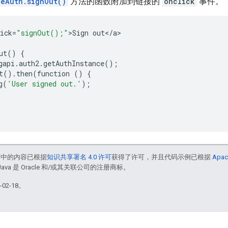
leAuth.signOut()
方法的函数附加到链接的
onclick
事件。
ick
=
"signOut();"
>
Sign
out
<
/
a
>

ut
()
{
gapi
.
auth2
.
getAuthInstance
();
t
()
.
then
(
function
()
{
g
(
'User signed out.'
);
面中的内容已根据
知识共享署名 4.0 许可
获得了许可，并且代码示例已根据
Apac
Java 是 Oracle 和/或其关联公司的注册商标。
02-18。