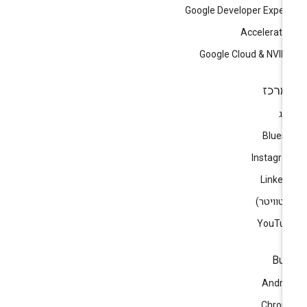
Google Developer Exper
Accelerato
Google Cloud & NVID
מרכז
וג
Blues
Instagr
Linked
)
YouTub
Bui
Andro
Chrom