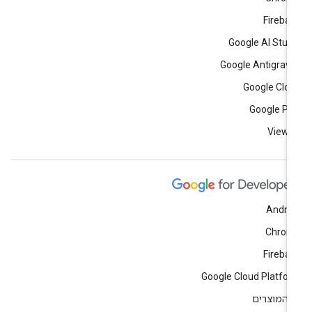
Fireba
Google AI Stud
Google Antigravi
Google Clo
Google Pl
View a
Andro
Chrom
Fireba
Google Cloud Platfo
 המוצרים