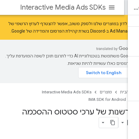
Interactive Media Ads SDKs
י לדון במוצרים שלנו ולספק משוב, אפשר להצטרף לערוץ הרשמי של
Ad Mana ב-Discord בשרת
קהילת הפרסום והמדידה של Google
.
‫Google משתמשת בטכנולוגיית AI כדי לתרגם תוכן לשפה המועדפת עליך.
רגומים כאלו עשויות להיות שגיאות.
 הבית
מוצרים
Interactive Media Ads SDKs
IMA SDK for Android
רשנות של ערכי סטטוס ההסכמה
bookmark_bo