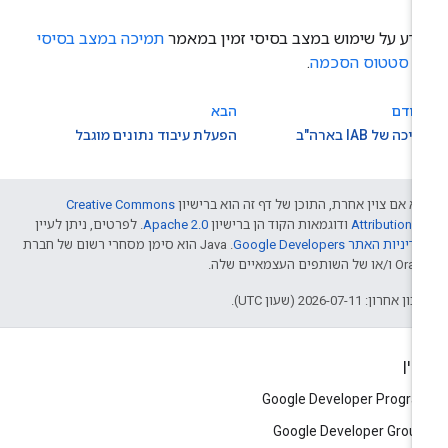
דע על שימוש במצב בסיסי זמין במאמר
תמיכה במצב בסיסי
ל סטטוס הסכמה
.
קודם
הבא
כה של IAB בארה"ב
הפעלת עיבוד נתונים מוגבל
א אם צוין אחרת, התוכן של דף זה הוא ברישיון
Creative Commons
Attribution 4
ודוגמאות הקוד הן ברישיון
Apache 2.0
. לפרטים, ניתן לעיין
דיניות האתר Google Developers‏
.‏ Java הוא סימן מסחרי רשום של חברת
/או של השותפים העצמאיים שלה.
ן אחרון: 2026-07-11 (שעון UTC).
יין
Google Developer Progr
Google Developer Grou