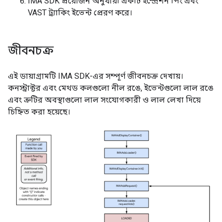
IMA SDK প্রয়োজন অনুযায়ী একটি ইম্প্রেশন পিং এবং
VAST ট্র্যাকিং ইভেন্ট প্রেরণ করে।
জীবনচক্র
এই ডায়াগ্রামটি IMA SDK-এর সম্পূর্ণ জীবনচক্র দেখায়।
কনস্ট্রাক্টর এবং মেথড কলগুলো নীল রঙে, ইভেন্টগুলো লাল রঙে
এবং ত্রুটির অবস্থাগুলো লাল সংযোগকারী ও লাল লেখা দিয়ে
চিহ্নিত করা হয়েছে।