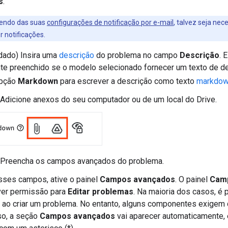
s
.
endo das suas
configurações de notificação por e-mail
, talvez seja nec
r notificações.
ado) Insira uma
descrição
do problema no campo
Descrição
. 
nte preenchido se o modelo selecionado fornecer um texto de 
opção
Markdown
para escrever a descrição como texto
markdo
 Adicione anexos do seu computador ou de um local do Drive.
) Preencha os campos avançados do problema.
sses campos, ative o painel
Campos avançados
. O painel
Cam
ver permissão para
Editar problemas
. Na maioria dos casos, é
ao criar um problema. No entanto, alguns componentes exigem qu
so, a seção
Campos avançados
vai aparecer automaticamente, 