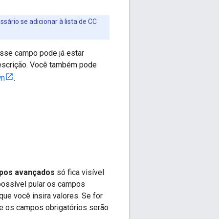
essário se adicionar à lista de CC
Esse campo pode já estar
descrição. Você também pode
wn
.
pos avançados
só fica visível
 possível pular os campos
e você insira valores. Se for
e os campos obrigatórios serão