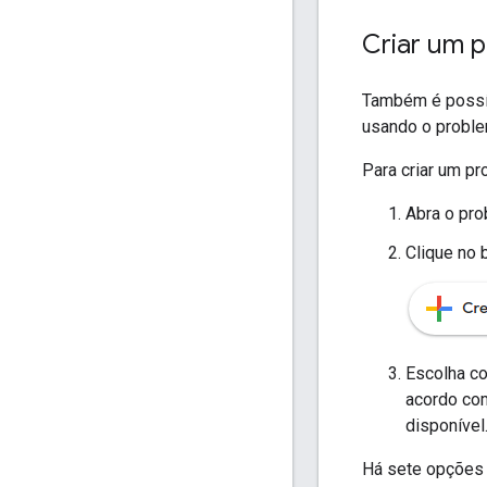
Criar um 
Também é possí
usando o proble
Para criar um p
Abra o pro
Clique no 
Escolha co
acordo com
disponível
Há sete opções 