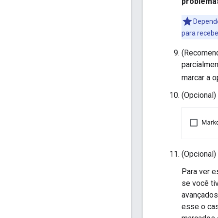
problema
Depend
para recebe
(Recomend
parcialme
marcar a 
(Opcional)
(Opcional
Para ver e
se você ti
avançados 
esse o ca