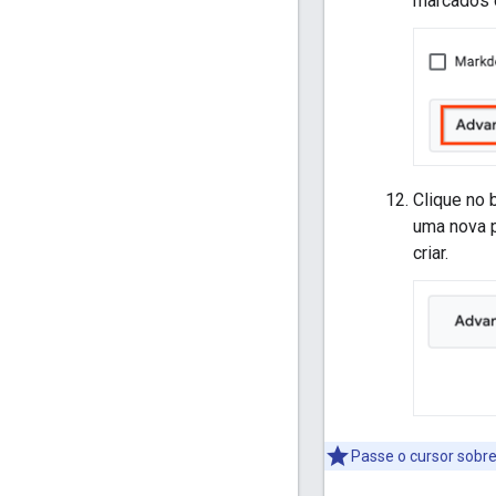
marcados c
Clique no
uma nova 
criar.
Passe o cursor sobr