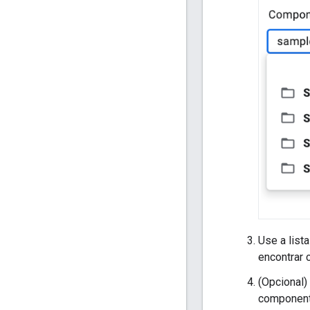
Use a list
encontrar
(Opcional
component