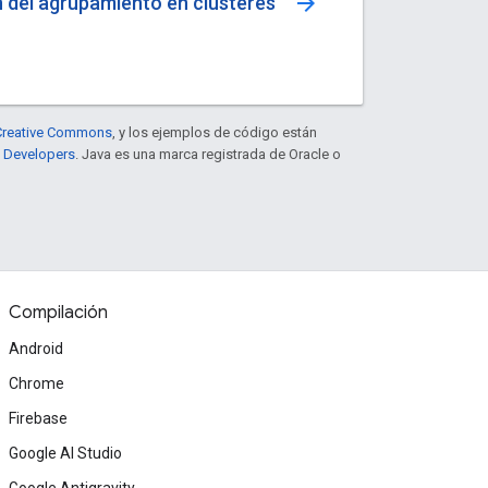
arrow_forward
n del agrupamiento en clústeres
e Creative Commons
, y los ejemplos de código están
e Developers
. Java es una marca registrada de Oracle o
Compilación
Android
Chrome
Firebase
Google AI Studio