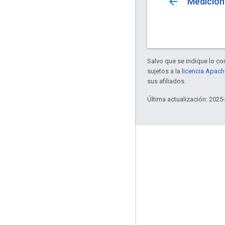
arrow_back
Medición 
Salvo que se indique lo con
sujetos a la
licencia Apach
sus afiliados.
Última actualización: 2025
Interactúa
Google Developer Program
Google Developer Groups
Google Developer Experts
Accelerators