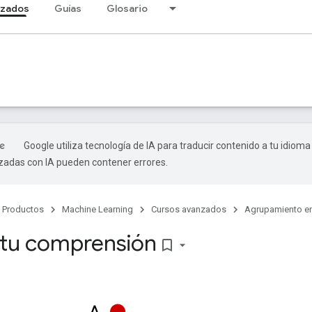
nzados
Guías
Glosario
Google utiliza tecnología de IA para traducir contenido a tu idioma
izadas con IA pueden contener errores.
Productos
Machine Learning
Cursos avanzados
Agrupamiento en
a tu comprensión
bookmark_border