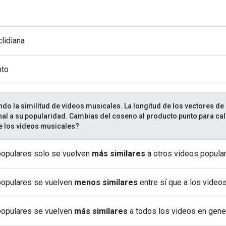
clidiana
nto
ndo la similitud de videos musicales. La longitud de los vectores d
al a su popularidad. Cambias del coseno al producto punto para cal
re los videos musicales?
populares solo se vuelven
más similares
a otros videos popula
populares se vuelven
menos similares
entre sí que a los video
populares se vuelven
más similares
a todos los videos en gener