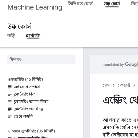
ভিত্তিগত কোর্স
উন্নত কোর্স
নির্
Machine Learning
উন্নত কোর্স
বাড়ি
ক্লাস্টারিং
ওভারভিউ (45 মিনিট)
হোম
প্রোডাক্ট
এই কোর্স সম্পর্কে
ক্লাস্টারিং কি?
এম্বেডিং 
ক্লাস্টারিং অ্যালগরিদম
ক্লাস্টারিং ওয়ার্কফ্লো
ডেটা প্রস্তুতি
আপনার কাছে এখন 
এমবেডিংগুলি নেয
K- মানে ক্লাস্টারিং (35 মিনিট)
দুটি ভেক্টরের মধ