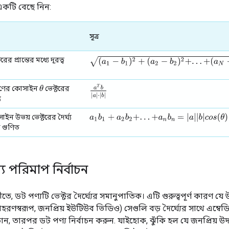
একটি বেছে নিন:
সূত্র
(
a
1
−
b
1
)
2
+
(
a
2
−
b
2
)
2
+
.
.
.
+
(
a
N
−
b
N
)
2
টরের প্রান্তের মধ্যে দূরত্ব
a
T
b
|
a
|
⋅
|
b
|
θ
ণের কোসাইন
ভেক্টরের
ে
=
|
a
|
|
b
|
c
o
s
(
θ
)
ইন উভয় ভেক্টরের দৈর্ঘ্য
a
1
b
1
+
a
2
b
2
+
.
.
.
+
a
n
b
n
রা গুণিত
য পরিমাপ নির্বাচন
, ডট পণ্যটি ভেক্টর দৈর্ঘ্যের সমানুপাতিক। এটি গুরুত্বপূর্ণ কারণ যে 
াহরণস্বরূপ, জনপ্রিয় ইউটিউব ভিডিও) সেগুলি বড় দৈর্ঘ্যের সাথে এম্ব
ন, তারপর ডট পণ্য নির্বাচন করুন. যাইহোক, ঝুঁকি হল যে জনপ্রিয় উদা