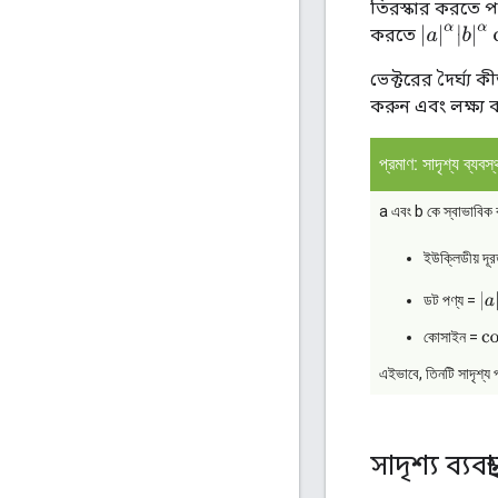
তিরস্কার করতে পা
|
a
|
α
|
b
|
α
c
করতে
ভেক্টরের দৈর্ঘ্য
করুন এবং লক্ষ্য
প্রমাণ: সাদৃশ্য ব্যবস
a এবং b কে স্বাভাবিক
ইউক্লিডীয় দূ
|
a
|
|
ডট পণ্য =
co
কোসাইন =
এইভাবে, তিনটি সাদৃশ্য
সাদৃশ্য ব্যবস