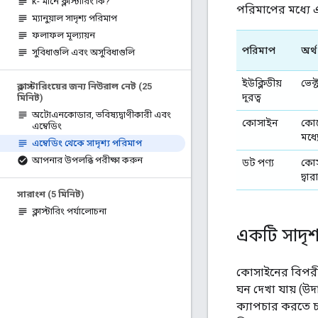
k- মানে ক্লাস্টারিং কি?
পরিমাপের মধ্যে 
ম্যানুয়াল সাদৃশ্য পরিমাপ
ফলাফল মূল্যায়ন
পরিমাপ
অর্থ
সুবিধাগুলি এবং অসুবিধাগুলি
ইউক্লিডীয়
ভেক্
ক্লাস্টারিংয়ের জন্য নিউরাল নেট (25
দূরত্ব
মিনিট)
অটোএনকোডার
,
ভবিষ্যদ্বাণীকারী এবং
কোসাইন
কো
এম্বেডিং
মধ্য
এম্বেডিং থেকে সাদৃশ্য পরিমাপ
আপনার উপলব্ধি পরীক্ষা করুন
ডট পণ্য
কোসা
দ্বা
সারাংশ (5 মিনিট)
ক্লাস্টারিং পর্যালোচনা
একটি সাদৃশ্
কোসাইনের বিপরীতে
ঘন দেখা যায় (উদ
ক্যাপচার করতে চা