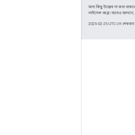
অন্য কিছু উল্লেখ না করা থাকলে,
লাইসেন্স প্রাপ্ত। আরও জানতে
2025-02-25 UTC-তে শেষবা
জুড়ে থাকা
Google Developer Program
Google Developer Groups
Google Developer Experts
Accelerators
Google Cloud & NVIDIA