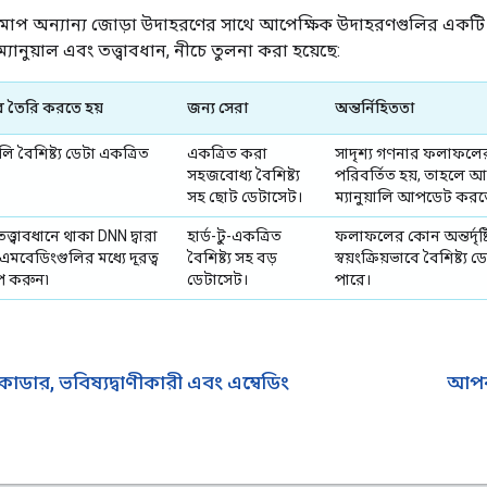
িমাপ অন্যান্য জোড়া উদাহরণের সাথে আপেক্ষিক উদাহরণগুলির একটি 
ম্যানুয়াল এবং তত্ত্বাবধান, নীচে তুলনা করা হয়েছে:
 তৈরি করতে হয়
জন্য সেরা
অন্তর্নিহিততা
়ালি বৈশিষ্ট্য ডেটা একত্রিত
একত্রিত করা
সাদৃশ্য গণনার ফলাফলের অন্
সহজবোধ্য বৈশিষ্ট্য
পরিবর্তিত হয়, তাহলে
সহ ছোট ডেটাসেট।
ম্যানুয়ালি আপডেট করত
্ত্বাবধানে থাকা DNN দ্বারা
হার্ড-টু-একত্রিত
ফলাফলের কোন অন্তর্দৃষ্
 এমবেডিংগুলির মধ্যে দূরত্ব
বৈশিষ্ট্য সহ বড়
স্বয়ংক্রিয়ভাবে বৈশিষ্ট্
প করুন৷
ডেটাসেট।
পারে।
র, ভবিষ্যদ্বাণীকারী এবং এম্বেডিং
আপনা