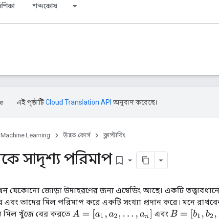
দেশিকা
শব্দকোষ
এই পৃষ্ঠাটি
Cloud Translation API
অনুবাদ করেছে।
Machine Learning
উন্নত কোর্স
ক্লাস্টারিং
থেকে সাদৃশ্য পরিমাপ
bookmark_border
যেকোনো জোড়া উদাহরণের জন্য এম্বেডিং আছে। একটি তত্ত্বাবধানে 
় এবং তাদের মিল পরিমাপ করে একটি সংখ্যা প্রদান করে। মনে রাখবেন
A
=
[
a
1
,
a
2
,
.
.
.
,
a
n
]
B
=
[
b
1
,
b
2
,
.
.
.
,
b
n
]
্যে মিল খুঁজে বের করতে
এবং