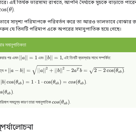
রে। এই তির্যক ভারসাম্য রাখতে, আপনি দৈর্ঘ্যকে সূচকে বাড়াতে পার
os
(
θ
)
.
 কীভাবে সাদৃশ্য পরিমাপকে পরিবর্তন করে তা আরও ভালভাবে বোঝার জন্য,
 করুন যে তিনটি পরিমাপ একে অপরের সমানুপাতিক হয়ে গেছে।
্থার সমানুপাতিকতা
|
|
a
|
|
=
1
|
|
b
|
|
=
1
 করার পর এমন
এবং
, এই তিনটি ব্যবস্থার সাথে সম্পর্কিত:
|
|
a
−
b
|
|
=
|
|
a
|
|
2
+
|
|
b
|
|
2
−
2
a
T
b
=
2
−
2
cos
(
θ
a
b
)
রত্ব =
.
b
|
cos
(
θ
a
b
)
=
1
⋅
1
⋅
cos
(
θ
a
b
)
=
c
o
s
(
θ
a
b
)
.
s
(
θ
a
b
)
.
c
o
s
(
θ
a
b
)
 পরিমাপ সমতুল্য কারণ তারা সমানুপাতিক
.
্থা পর্যালোচনা