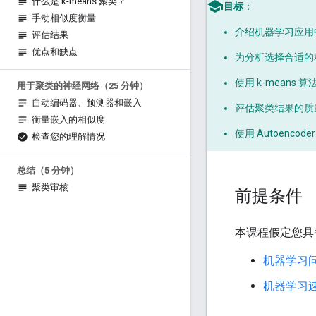
什么是 k-means 聚类？
目标
：
手动相似度衡量
介绍机器学习应用
评估结果
优点和缺点
为分析选择合适的
使用 k-means
用于聚类的神经网络（25 分钟）
自动编码器、预测器和嵌入
评估聚类结果的质
衡量嵌入的相似度
使用 Autoenco
检查您的理解情况
总结（5 分钟）
聚类审核
前提条件
本课程假定您具
机器学习
机器学习