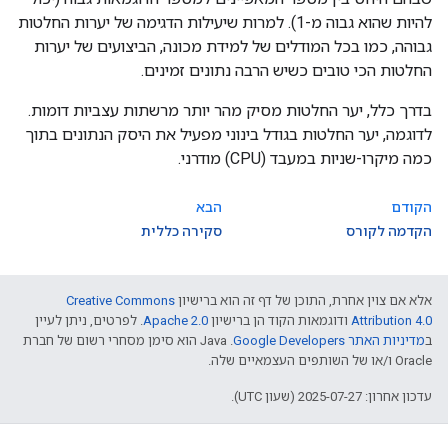
להיות שהוא גבוה מ-1). למרות שיעילות הדגימה של יערות החלטות
גבוהה, כמו בכל המודלים של למידת מכונה, הביצועים של יערות
החלטות הכי טובים כשיש הרבה נתונים זמינים.
בדרך כלל, יער החלטות מסיק מהר יותר מרשתות עצביות דומות.
לדוגמה, יער החלטות בגודל בינוני מפעיל את היסק הנתונים בתוך
כמה מיקרו-שניות במעבד (CPU) מודרני.
הקודם
הבא
הקדמה לקורס
סקירה כללית
אלא אם צוין אחרת, התוכן של דף זה הוא ברישיון
Creative Commons
Attribution 4.0
ודוגמאות הקוד הן ברישיון
Apache 2.0
. לפרטים, ניתן לעיין
ב
מדיניות האתר Google Developers‏
.‏ Java הוא סימן מסחרי רשום של חברת
Oracle ו/או של השותפים העצמאיים שלה.
עדכון אחרון: 2025-07-27 (שעון UTC).