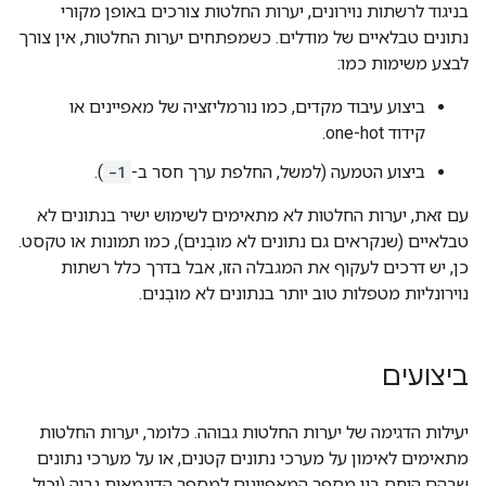
בניגוד לרשתות נוירונים, יערות החלטות צורכים באופן מקורי
נתונים טבלאיים של מודלים. כשמפתחים יערות החלטות, אין צורך
לבצע משימות כמו:
ביצוע עיבוד מקדים, כמו נורמליזציה של מאפיינים או
קידוד one-hot.
ביצוע הטמעה (למשל, החלפת ערך חסר ב-
-1
).
עם זאת, יערות החלטות לא מתאימים לשימוש ישיר בנתונים לא
טבלאיים (שנקראים גם נתונים לא מובְנים), כמו תמונות או טקסט.
כן, יש דרכים לעקוף את המגבלה הזו, אבל בדרך כלל רשתות
נוירונליות מטפלות טוב יותר בנתונים לא מובְנים.
ביצועים
יעילות הדגימה של יערות החלטות גבוהה. כלומר, יערות החלטות
מתאימים לאימון על מערכי נתונים קטנים, או על מערכי נתונים
שבהם היחס בין מספר המאפיינים למספר הדוגמאות גבוה (יכול