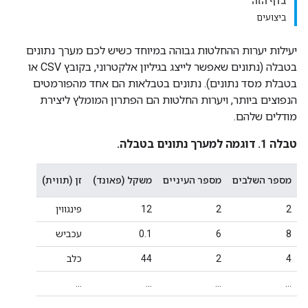
בדף הזה
ביצועים
יעילות יערות ההחלטות גבוהה במיוחד כשיש לכם מערך נתונים
בטבלה (נתונים שאפשר לייצג בגיליון אלקטרוני, בקובץ CSV או
בטבלת מסד נתונים). נתונים בטבלאות הם אחד מהפורמטים
הנפוצים ביותר, ויערות החלטות הם הפתרון המומלץ ליצירת
מודלים שלהם.
טבלה 1. דוגמה למערך נתונים בטבלה.
מספר השלבים
מספר העיניים
משקל (פאונד)
זן (תווית)
2
2
12
פינגווין
8
6
0.1
עכביש
4
2
44
כלב
…
…
…
…