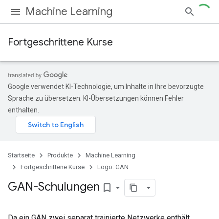
Machine Learning
Fortgeschrittene Kurse
Google verwendet KI-Technologie, um Inhalte in Ihre bevorzugte
Sprache zu übersetzen. KI-Übersetzungen können Fehler
enthalten.
Startseite
Produkte
Machine Learning
Fortgeschrittene Kurse
Logo: GAN
GAN-Schulungen
bookmark_border
Da ein GAN zwei separat trainierte Netzwerke enthält,