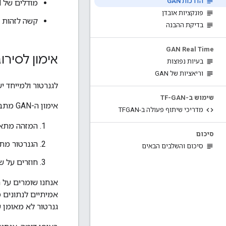
הדרכות GAN
מודלים של GAN צריכים לבצע אימון בשני סוגים שונים (גנרטור ומבדיל).
פונקציות אובדן
קשה לזהות את
בדיקת ההבנה
GAN Real Time
אימון לסירוג
בעיות נפוצות
וריאציות של GAN
לגנרטור ולמייחד יש ת
שימוש ב-TF-GAN
אימון ה-GAN מתבצע במחזורים לסירוגין:
מדריכי שיתוף פעולה ב-TFGAN
המזהה מתאמ
סיכום
הגנרטור מתא
סיכום והשלבים הבאים
חוזרים על שלבים 1 ו-2 כדי להמשיך לאמן את הרשתו
אנחנו שומרים על ה
אמיתיים לנתונים מ
גנרטור לא מאומן 