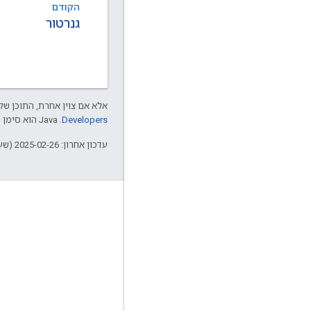
הקודם
גנרטור
אלא אם צוין אחרת, התוכן של 
Developers‏
.‏ Java הוא סימן מסחרי רשום של חברת Oracle ו/או של השותפים העצמאיים שלה.
עדכון אחרון: 2025-02-26 (שעון UTC).
עניין
Google Developer Program
Google Developer Groups
Google Developer Experts
Accelerators