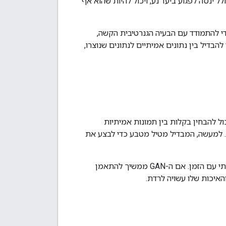
 ינסה לפגוע ביעד נע, ויכול להיות שהוא אף
ך אחרת. כדי להתמודד עם הבעיה הגנרטיבית הקשה,
הבדיל בין נתונים אמיתיים לנתונים שנוצרו,
 להבחין בקלות בין תמונות אמיתיות
לתמונות מזויפות. אם הגנרטור מצליח בצורה מושלמת, הדיסקרימינטור יהיה מדויק ב-50%. למעשה, המבדיל מטיל מטבע כדי לבצע את
התהליך הזה יוצר בעיה בהתקרבות של ה-GAN כמכלול: משוב המזהה הופך לפחות משמעותי עם הזמן. אם ה-GAN ממשיך להתאמן
האיכות שלו עשויה לרדת.