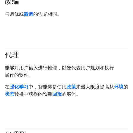
改编
与调优或
微调
的含义相同。
代理
#generativeAI
#agent
能够对用户输入进行推理，以便代表用户规划和执行
操作的软件。
在
强化学习
中，智能体是使用
政策
来最大限度提高从
环境
的
状态
转换中获得的预期
回报
的实体。