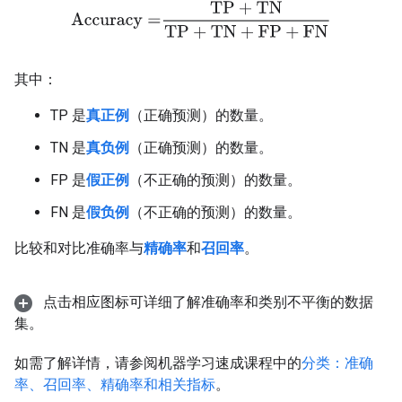
Accuracy
=
TP
+
TN
TP
+
TN
+
FP
+
FN
其中：
TP 是
真正例
（正确预测）的数量。
TN 是
真负例
（正确预测）的数量。
FP 是
假正例
（不正确的预测）的数量。
FN 是
假负例
（不正确的预测）的数量。
比较和对比准确率与
精确率
和
召回率
。
点击相应图标可详细了解准确率和类别不平衡的数据
集。
如需了解详情，请参阅机器学习速成课程中的
分类：准确
率、召回率、精确率和相关指标
。