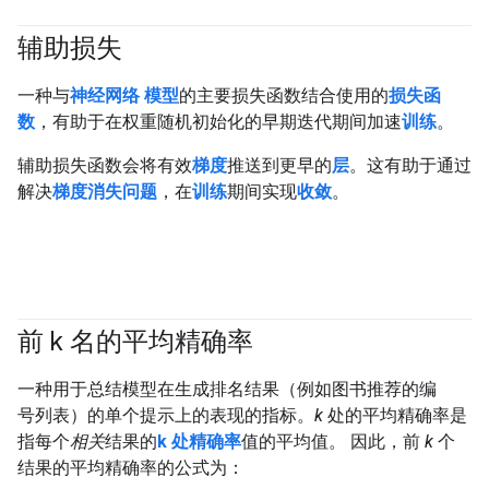
辅助损失
一种与
神经网络
模型
的主要损失函数结合使用的
损失函
数
，有助于在权重随机初始化的早期迭代期间加速
训练
。
辅助损失函数会将有效
梯度
推送到更早的
层
。这有助于通过
解决
梯度消失问题
，在
训练
期间实现
收敛
。
前 k 名的平均精确率
#Metric
一种用于总结模型在生成排名结果（例如图书推荐的编
号列表）的单个提示上的表现的指标。
k
处的平均精确率是
指每个
相关
结果的
k 处精确率
值的平均值。 因此，前
k
个
结果的平均精确率的公式为：