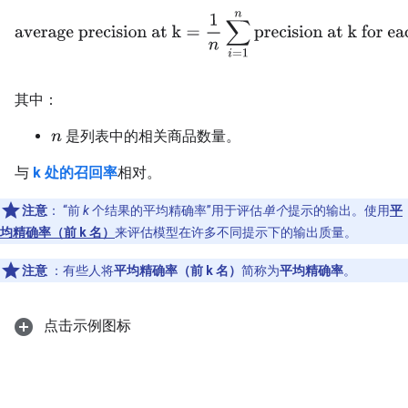
average precision at k
=
1
n
∑
i
=
1
n
precision at k for each 
其中：
是列表中的相关商品数量。
n
与
k 处的召回率
相对。
注意
：
“前
k
个结果的平均精确率”用于评估
单个
提示的输出。使用
平
均精确率（前 k 名）
来评估模型在许多不同提示下的输出质量。
注意
：有些人将
平均精确率（前 k 名）
简称为
平均精确率
。
点击示例图标