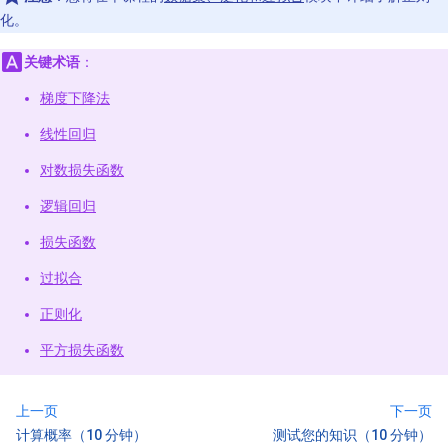
化。
关键术语
：
梯度下降法
线性回归
对数损失函数
逻辑回归
损失函数
过拟合
正则化
平方损失函数
上一页
下一页
计算概率（10 分钟）
测试您的知识（10 分钟）