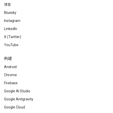
博客
Bluesky
Instagram
LinkedIn
X (Twitter)
YouTube
构建
Android
Chrome
Firebase
Google AI Studio
Google Antigravity
Google Cloud