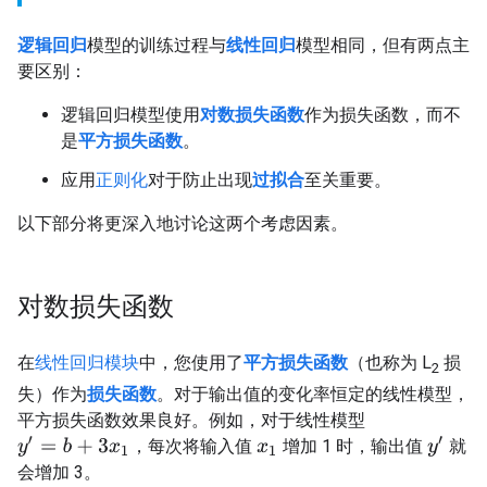
逻辑回归
模型的训练过程与
线性回归
模型相同，但有两点主
要区别：
逻辑回归模型使用
对数损失函数
作为损失函数，而不
是
平方损失函数
。
应用
正则化
对于防止出现
过拟合
至关重要。
以下部分将更深入地讨论这两个考虑因素。
对数损失函数
在
线性回归模块
中，您使用了
平方损失函数
（也称为 L
损
2
失）作为
损失函数
。对于输出值的变化率恒定的线性模型，
平方损失函数效果良好。例如，对于线性模型
y
′
=
b
+
3
x
1
y
′
，每次将输入值
增加 1 时，输出值
就
x
1
会增加 3。