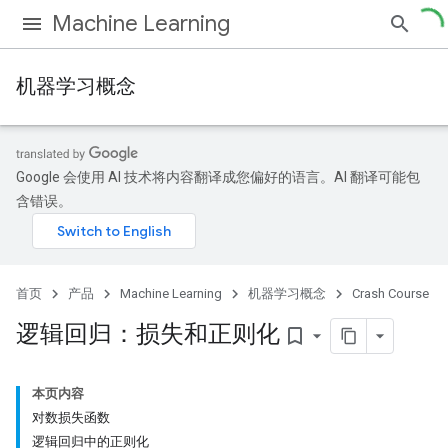
Machine Learning
机器学习概念
Google 会使用 AI 技术将内容翻译成您偏好的语言。AI 翻译可能包
含错误。
首页
产品
Machine Learning
机器学习概念
Crash Course
逻辑回归：损失和正则化
bookmark_border
本页内容
对数损失函数
逻辑回归中的正则化