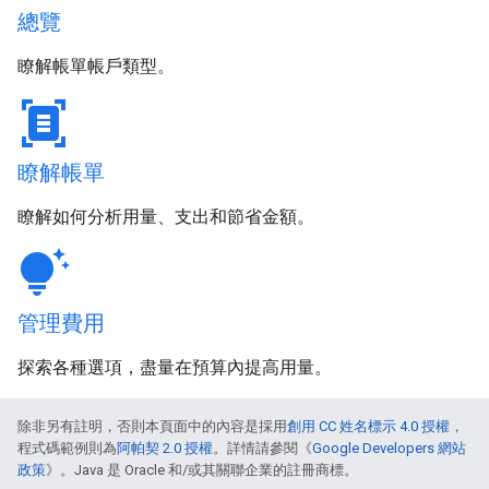
總覽
瞭解帳單帳戶類型。
document_scanner
瞭解帳單
瞭解如何分析用量、支出和節省金額。
tips_and_updates
管理費用
探索各種選項，盡量在預算內提高用量。
除非另有註明，否則本頁面中的內容是採用
創用 CC 姓名標示 4.0 授權
，
程式碼範例則為
阿帕契 2.0 授權
。詳情請參閱《
Google Developers 網站
政策
》。Java 是 Oracle 和/或其關聯企業的註冊商標。