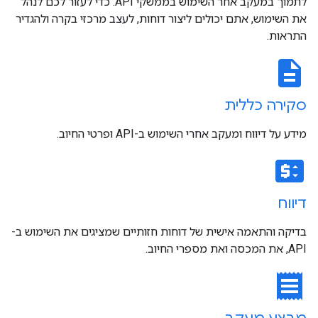
לתמוך במעקב אחר השימוש בממשקי API. כדי לעזור לכם לנהל
את השימוש, אתם יכולים ליצור דוחות, לעצב מרכזי בקרה ולהגדיר
התראות.
description
סקירה כללית
מידע על דיווח ומעקב אחרי השימוש ב-API ופרטי החיוב.
price_change
דיווח
בדיקה והתאמה אישית של דוחות חזותיים שמציגים את השימוש ב-
API, את המכסה ואת מספרי החיוב.
receipt