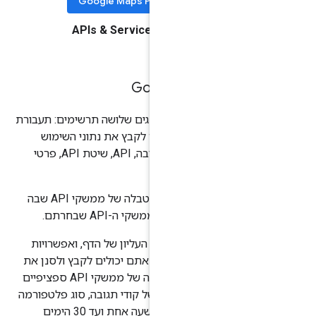
Google Maps Pla
ני, לוחצים על
APIs & Services
ת Google
במפות Google מוצגים שלושה תרשימים: תעבורת
חביון חציוני. אפשר לקבץ את נתוני השימוש
בתרשימים לפי מחלקה של קוד תגובה, API, שיטת API, פרטי
ודומיין.
, בדף
מדדים
יש טבלה של ממשקי API שבה
 וחביון של ממשקי ה-API שבחרתם.
בעזרת התפריט הנפתח API בחלק העליון של הדף, ואפשרויות
חלונית השמאלית, אתם יכולים לקבץ ולסנן את
מדדי השימוש שמוצגים על ידי בחירה של ממשקי API ספציפיים
כניסה, מחלקות של קודי תגובה, סוג פלטפורמה
ודומיין. אפשר גם לבחור תקופה (משעה אחת ועד 30 הימים