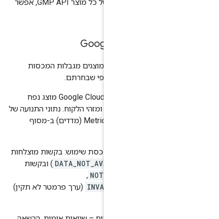
כדי לקבל את ערך המכסה לדקה של כל מוצר GMP API, אפשר
ון
הזה.
מפות Google
של מפות Google מוצגים מגבלות המכסות
י שבחרתם.
בתרשים של ניצול המכסה במסוף Google Cloud מוצג נפח
התנועה הכולל של מפתחות ה-API ומזהי הלקוח. נתוני התנועה של
מזהה הלקוח זמינים גם בתרשים Metrics (מדדים) ב-מסוף
בקשות שצורכות מכסת שימוש: בקשות מוצלחות
ZERO
,‏
DATA_NOT_AVAILABLE
) ובקשות
 בשרת (
NOT_FOUND
,‏
INVALID_REQUEST/
(ערך פרמטר לא תקין)
).
UN
שגיאות בצד הלקוח – שגיאות אימות, הרשאה