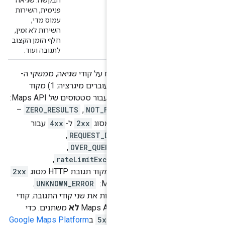
פנימית, השירות
עמוס מדי,
השירות לא זמין,
חלף הזמן הקצוב
לתגובה ועוד.
קביות של הדיווח על קודי שגיאה, ממשקי ה-
API של Google Maps Platform עוברים מיגרציה: ‫1) מקוד
2xx
ל-
4xx
עבור סטטוסים של Maps API: ‏
DATA_N
, ‏
NOT_FOUND
,‏
ZERO_RESULTS
–
2xx
ל-
4xx
עבור
REQUEST_DENIED
, ‏
OVE
,‏
OVER_QUERY_LIMIT
, ‏
daily
,‏
rateLimitExceeded
, ‏
userRate
,‏ ‫3) מקוד תגובת HTTP מסוג
2xx
Maps API: ‏
UNKNOWN_ERROR
.
בר, תוכלו לראות את שני קודי התגובה. קודי
ובות של Maps API
לא
משתנים. כדי
ערכים
4xx
או
5xx
ב
Google Maps Platform