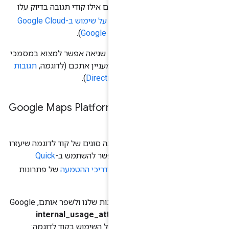
עברה הזו, בודקים אילו קודי תגובה בדיוק עלו
Metr
(
מידע נוסף על שימוש ב-Google Cloud
).
די סטטוס והודעות שגיאה אפשר למצוא במסמכי
ניין אתכם (לדוגמה,
תגובות
ו
תגובות של Directions
).
Google Maps Platfor
ב-Google Maps Platform יש הרבה סוגים של קוד לדוגמה שיעזרו
ירות. לדוגמה, אפשר להשתמש ב-
Quick
ין ב
מדריכי ההטמעה
של פתרונות
מ-
codelabs
.
כדי להבין את אופן השימוש בפתרונות שלנו ולשפר אותם, Google
טר
internal_usage_attribution_ids