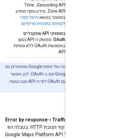
Geocoding API, ‏ Time
Zone API. מידע נוסף מופיע
במאמר בנושא
ניהול מזהי
לקוחות בתוכנית פרימיום
.
בממשקי API שמקבלים
OAuth
: ממשק ה-API נטען
באמצעות OAuth ללא מפתח
API.
אין ממשקי API של הפלטפורמה של מפות Google שתומכים גם
במזהי לקוח של הפלטפורמה של מפות Google וגם ב-OAuth. לכן, אפשר
לדעת אם ה-API נטען עם מזהה לקוח או עם OAuth לפי ה-API שבו נעשה
קודי תגובה
Traffic by response
ו-
Error by response
השימוש מחולק לפי מחלקת קוד תגובת HTTP. בטבלה הזו
מוצג המיפוי בין סטטוס התגובה של Google Maps Platform API