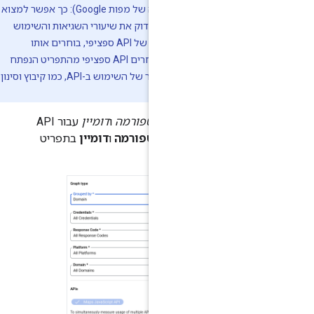
(כל ממשקי ה-API של הפלטפורמה של מפות Google): כך אפשר למצוא
ושיטות שיש להם שימוש, לבדוק את שיעורי השגיאות והשימוש
לפי פרטי הכניסה. כדי לבצע ניתוח מעמיק של API ספציפי, בוחרים אותו
API selecti
. כשבוחרים API ספציפי מהתפריט הנפתח
, אפשר לבצע ניתוח מפורט יותר של השימוש ב-API, כמו קיבוץ וסינון
.
וצגים מסנני
פלטפורמה
ו
דומיין
עבור API
ים באפשרות
פלטפורמה
ו
דומיין
בתפריט
Gr
(קיבוץ לפי):