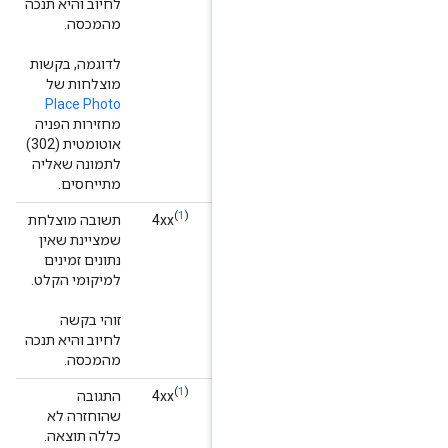
לחיוב והיא תנכה
מהמכסה.
לדוגמה, בקשות
מוצלחות של
Place Photo
מחזירות הפניה
אוטומטית (302)
לתמונה שאליה
מתייחסים.
(
1
)
DATA_N
‫4xx
תשובה מוצלחת
שמציינת שאין
נתונים זמינים
למיקומי הקלט.
זוהי בקשה
לחיוב והיא תנכה
מהמכסה.
(
1
)
‫4xx
התגובה
שהוחזרה לא
כללה תוצאה.