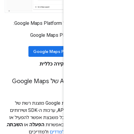
ת של Google Maps Platform:
פותחים את הדף של Google Maps Platform
Google Maps Pla
ני, לוחצים על
סקירה כללית
.
הדף 'שירותים וממשקי API של Google Maps
APIs & 
של מפות Google מוצגת רשת של
משבצות שמייצגות את ממשקי ה-API, ערכות ה-SDK ושירותים
פרויקט שלכם. בכל משבצת אפשר להפעיל או
ת על ידי בחירה באפשרות
הפעלה
או
השבתה
.
פרטי האישורים,
למדדים
ולמדריכים