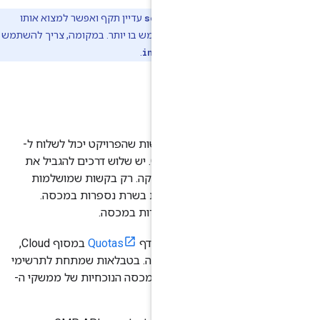
solution_channe
עדיין תקף ואפשר למצוא אותו
ל לא מומלץ להשתמש בו יותר. במקומה, צריך להשתמש
.
internal_usage_
ות
את מספר הבקשות שהפרויקט יכול לשלוח ל-
APIs של Google Maps Platform. יש שלוש דרכים להגביל את
לדקה ולמשתמש לדקה. רק בקשות שמושלמות
שגורמות לשגיאות בשרת נספרות במכסה.
באימות לא נספרות במכסה.
וצג בתרשימים בדף
Quotas
במסוף Cloud,
ו לפי בקשות לדקה. בטבלאות שמתחת לתרשימי
וצגות מגבלות המכסה הנוכחיות של ממשקי ה-