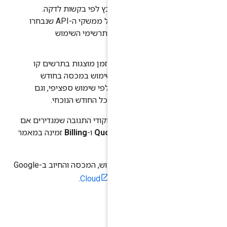
וש, שאפשר לקבץ לפי בקשות לדקה.
מגבלות המכסה הנוכחיות של ממשקי ה-API שנבחרו
בלאות שמתחת לתרשימי השימוש
ב
: העלויות לאורך זמן מוצגות בתרשים קו
שר לראות את השימוש במכסה בחודש
ל זיכויים שהוחלו לפי שימוש ספציפי, וגם
צפויה הכוללת לכל החודש הנוכחי.
טטוסי התגובה וקודי התגובה שמגדירים אם
וחות
Usage
,‏
Quota
ו-
Billing
זמינה במאמר
וחות
.
אפשר לראות את הדוחות של השימוש, המכסה והחיוב ב-Google
מסוף Cloud
.
וש