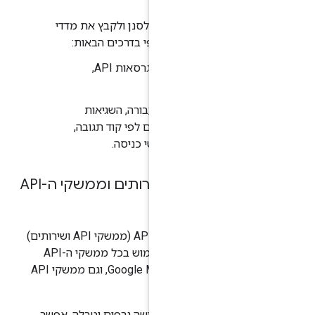
 כניסה.
: אפשר לסנן ולקבץ את מדדי
 בדרכים הבאות:
סינון לפי תקופת זמן, גרסאות API,
 כניסה ושיטות.
 לראות את התעבורה, השגיאות
 הטעינה שמקובצים לפי קוד תגובה,
י כניסה.
ה של השירותים וממשקי ה-API
של APIs & Services (ממשקי API ושירותים)
מספק סקירה כללית של מדדי השימוש בכל ממשקי ה-API
שהופעלו בפרויקט: Google Maps Platform, וגם ממשקי API
בקרה
מוצגים שלושה גרפים וטבלה. אפשר