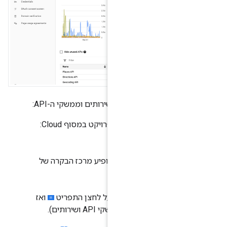
ז הבקרה של השירותים וממשקי ה-API:
דף לבחירת הפרויקט במסוף Cloud:
ת הפרויקט
הפרויקט הרצוי. יופיע מרכז הבקרה של
משקי ה-API.
מופיע, לוחצים על לחצן התפריט
ואז
APIs & Se
(ממשקי API ושירותים).