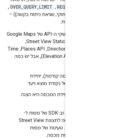
 (
REQUEST_DENIED
, ‏
OVER_QUERY_LIMIT
,
INV
(פרמטר לא חוקי, שגיאת ניתוח בקשה)) –
שימוש ולא מוצגות.
יחידת המכסה היא בקשה לרוב ממשקי ה-API של Google Maps
Platform ‏(Maps Static API,‏ Street View Static API,‏
Geocoding API,‏ Directions API (Legacy),‏ Places API,‏ Time
Zone API,‏ Geolocation API ו-Elevation API), אבל יש כמה
ב-Distance Matrix API (גרסה קודמת), יחידת
רכיב, שהוא זוג של נקודת מוצא ויעד.
ב-Maps JavaScript API, יחידת המכסה היא הצגה
ב-SDK של מפות ל-Android וב-SDK של מפות ל-
iOS, יחידת המכסה היא בקשה לתצוגת Street View
ל תמונה פנורמית. טעינות של מפות
 תשלום ולא צורכות מכסה.