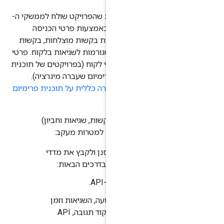
ל מספר הבקשות שהפרויקט שולח לממשקי ה-
API של Google Maps Platform באמצעות פרטי הכניסה
ט. הבקשות כוללות בקשות מוצלחות, בקשות
 בשרת ובקשות שגורמות לשגיאות בלקוח. פרטי
הכניסה כוללים מפתחות API ומזהי לקוח (בפרויקטים של תוכנית
ים של תוכנית פרימיום שעברה מיגרציה).
מינים במאמר
סקירה כללית על תוכנית פרימיום
 ב
מזהה לקוח
.
ים בטבלאות (בקשות, שגיאות וחביון)
, שגיאות וחביון). למטרות מעקב:
API
: אפשר לסנן ולקבץ את מדדי
ה-API בדרכים הבאות:
לפי תקופת זמן ו-API.
 לראות את התנועה, השגיאות וזמן
הטעינה מקובצים לפי קוד תגובה, API