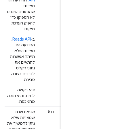
מציינת
שהנתונים שהוזנו
לא הספיקו כדי
להפיק הערכת
מיקום.
ב-
Roads API
,
ההודעה הזו
מציינת שלא
הייתה אפשרות
להתאים את
נתוני הקלט
לדרכים בצורה
סבירה.
זוהי בקשה
לחיוב והיא תנכה
מהמכסה.
UN
5xx
שגיאת שרת
שמציינת שלא
ניתן להמשיך את
הבקשה: שגיאה