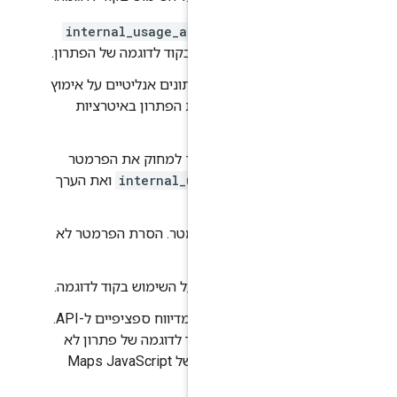
internal_usage_attribution_id
ל כברירת מחדל בקוד לדוגמה של הפתרון.
הפרמטר מחזיר ל-Google נתונים אנליטיים על אימוץ
י לשפר את איכות הפתרון באיטרציות
את ההסכמה, צריך למחוק את הפרמטר
internal_usage_attribu
ואת הערך
דוגמה.
 להשאיר את הפרמטר. הסרת הפרמטר לא
הביצועים.
ש רק לדיווח על השימוש בקוד לדוגמה.
הפרמטר הזה נפרד מניתוח ומדיווח ספציפיים ל-API.
רת הפרמטר מקוד לדוגמה של פתרון לא
משביתה את הדיווח הפנימי של Maps JavaScript