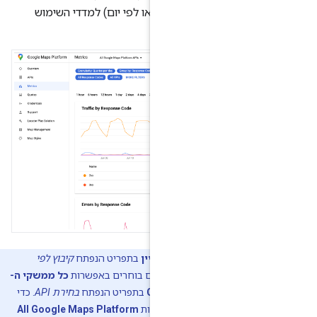
ירוט (לפי שנייה או לפי יום) למדדי השימוש
ת
פלטפורמה
ו
דומיין
בתפריט הנפתח
קיבוץ לפי
דומיין
לא זמינים אם בוחרים באפשרות
כל ממשקי ה-
בתפריט הנפתח
בחירת API
. כדי
הה, בוחרים באפשרות
All Google Maps Platform