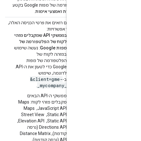
הפלטפורמה של מפות Google בקטע
מפתחות ואמצעי אימות
.
אם אתם רואים את פרטי הכניסה האלה,
יש שתי אפשרויות:
project_number:123456,
בממשקי API שמקבלים מזהי
123456 הוא מספר
לקוח של הפלטפורמה של
מפות Google
: נעשה שימוש
במזהה לקוח של
הפלטפורמה של מפות
Google כדי לטעון את ה-API.
לדוגמה, שימוש
&client=gme-
ב-
_mycompany_
.
ממשקי ה-API הבאים
מקבלים מזהי לקוח: Maps
JavaScript API, ‏ Maps
Static API, ‏ Street View
Static API, ‏ Elevation API, ‏
Directions API (גרסה
קודמת),‏ Distance Matrix
API (גרסה קודמת),‏