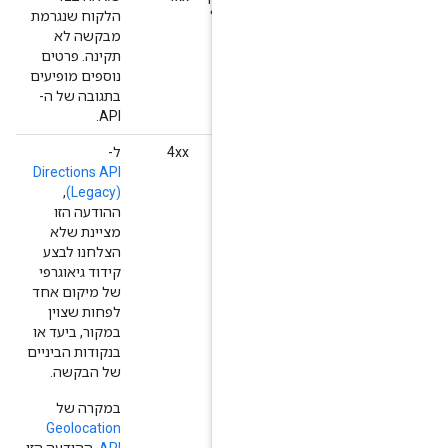
יתוח או באימות של
הלקוח שנגרמת
מבקשה לא
תקינה. פרטים
נוספים מופיעים
בתגובה של ה-
API.
‎N
‫4xx
ל-
Directions API
,
(Legacy)
ההודעה הזו
מציינת שלא
הצלחנו לבצע
קידוד גיאוגרפי
של מיקום אחד
לפחות שצוין
במקור, ביעד או
בנקודות הביניים
של הבקשה.
במקרה של
Geolocation
API
, ההודעה הזו