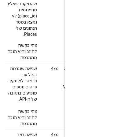
שהמיקום שאליו
מתייחסים
(place_id) לא
נמצא במסד
הנתונים של
Places.
זוהי בקשה
לחיוב והיא תנכה
מהמכסה.
INVALID_REQUEST (ערך פרמטר לא
‫4xx
שגיאה שנגרמת
בגלל ערך
MAX_WAYPOIN
פרמטר לא תקין.
MAX_ROUTE_LEN
פרטים נוספים
מופיעים בתגובה
של ה-API.
זוהי בקשה
לחיוב והיא תנכה
מהמכסה.
R
‫4xx
שגיאה בצד