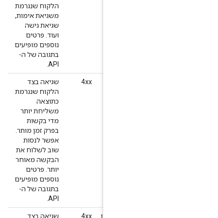
הלקוח שנגרמת
משגיאת אימות,
שגיאת גישה
ועוד. פרטים
נוספים מופיעים
בתגובה של ה-
API.
OVE
‫4xx
שגיאה בצד
OVER
הלקוח שנגרמת
RESOURC
כתוצאה
ra
משליחת יותר
dai
מדי בקשות
userRat
בפרק זמן מותר.
אפשר לנסות
שוב לשלוח את
הבקשה מאוחר
יותר. פרטים
נוספים מופיעים
בתגובה של ה-
API.
INVALID_REQUEST (פרמטר לא תקין
‫4xx
שגיאה בצד