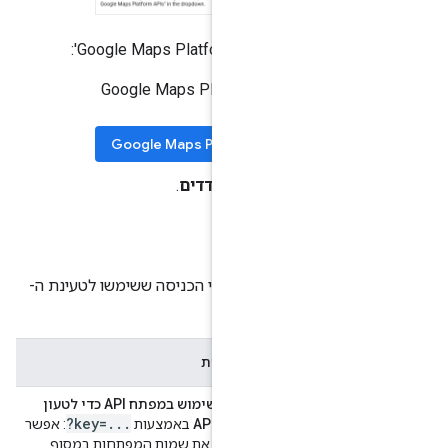
Google Maps Pla':
פותחים את הדף של Google Maps Platform
Google Maps Pla
ני, לוחצים על
מדדים
.
י כניסה
 מדדים לפי פרטי הכניסה ששימשו לטעינת ה-
יסה
משמעות
נעשה שימוש במפתח API כדי לטעון
?key=
.
.
.
את ה-API
באמצעות
: אפשר
למצוא את שמות המפתחות במסוף