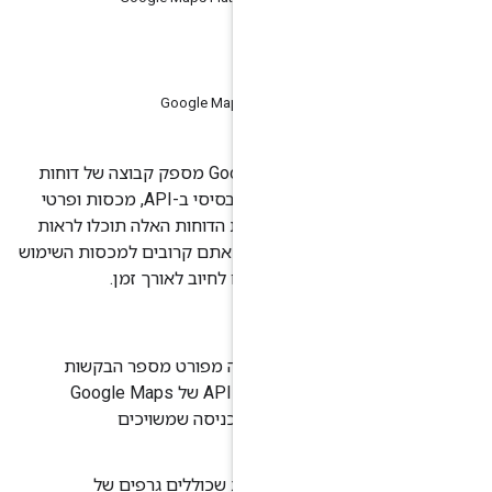
Googl
כניסה
די תגובה
Google Maps Pl
הדיווח בפלטפורמה של Google Maps מספק קבוצה של דוחות
חזותיים מוגדרים מראש על שימוש בסיסי ב-API, מכסות ופרטי
חיוב במסוף Google Cloud. בעזרת הדוחות האלה תוכלו לראות
כמה קריאות ל-API ביצעתם, כמה אתם קרובים למכסות השימוש
ם:
וש
: בדוחות האלה מפורט מספר הבקשות
שהפרויקט שולח לממשקי ה-API של Google Maps
Platfo באמצעות פרטי הכניסה שמשויכים
סת שימוש
: דוחות שכוללים גרפים של