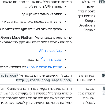
PE
בקשה לא
הבקשה נדחתה בגלל אחת או יותר מהסיבות הבאות:
רשומה
מפתח ה-API חסר או לא תקין.
נחסמה. צריך
החיוב לא הופעל בחשבון שלך.
להירשם דרך
Google
הייתה חריגה ממכסת שימוש שהוגדרה על ידי
Developers
אמצעי התשלום שצוין לא תקף יותר (לדוגמה, ת
Console.
כד
הבקשות צריכות לכלול מפתח API תקין. כדי לפתור את הבעיה, פועלים לפי השלבים הבאים:
קבלת מפתח API
הפעלת החיוב
בחשבון.
משנים את מכסת השימוש
כדי להגדיל את המכס
eapis
.
com
/
N
השירות הזה
חשוב לוודא שאתם שולחים בקשות אל
http
:
/
/
roads
.
googleapis
.
com
/
דורש HTTPS.
.
R
הבקשה
E
הוגבלה בגלל
שהגעתם
צריך להגדיר את המגבלה הזו כדי למנוע ממספר קט
למגבלות
לנצל את כל המכסה היומית, ועדיין לאפשר גישה סב