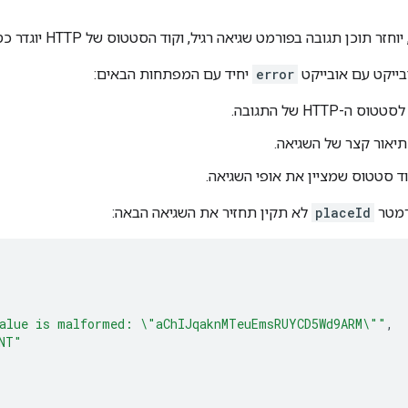
וכן תגובה בפורמט שגיאה רגיל, וקוד הסטטוס של HTTP יוגדר כסטטוס שגיאה.
ייקט עם אובייקט
error
יחיד עם המפתחות הבאים:
טוס ה-HTTP של התגובה.
 תיאור קצר של השגיאה.
וד סטטוס שמציין את אופי השגיאה.
רמטר
placeId
לא תקין תחזיר את השגיאה הבאה:
alue is malformed: \"aChIJqaknMTeuEmsRUYCD5Wd9ARM\""
,
NT"