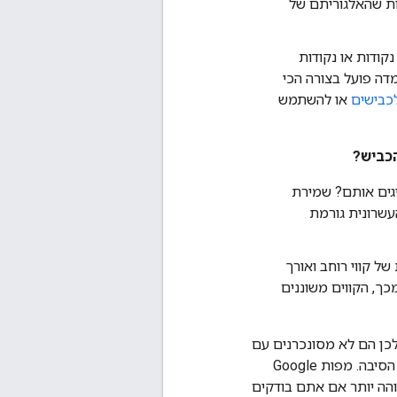
יותר (לדוגמה, 60 שניות), יכול להיות שהאלגוריתם של
קודות או נקודות
דה פועל בצורה הכי
כבישים
או להשתמש
הכביש?
יגים אותם? שמירת
-7 ספרות אחרי הנקודה העשרונית גורמת
ל קווי רוחב ואורך
כך, הקווים משוננים
כן הם לא מסונכרנים עם
אינדקס הכבישים שמשמש להצמדה. אם רק כמה מהשאילתות מושפעות, סביר להניח שזו הסיבה. מפות Google
בוהה יותר אם אתם בודקים