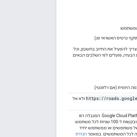
 המשתמש.
וקף כרטיס האשראי פג).
י להשתמש במוצרים של Google Maps Platform, צריך להפעיל את החיוב בחשבון, וכל
ה היומית (אם רלוונטי).
https
:
/
/
roads
.
googl
ולא אל
חרגתם ממגבלת הבקשות שהגדרתם ב-Google Cloud Platform Console. המגבלה הזו
מוגדרת בדרך כלל כבקשות ליום, בקשות ל-100 שניות ובקשות ל-100 שניות לכל משתמש.
ן של משתמשים או ממשתמש יחיד
ירה לכל המשתמשים. במאמר
הגדרת