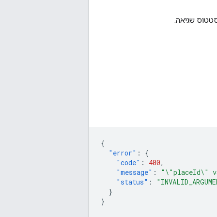
{
"error"
:
{
"code"
:
400
,
"message"
:
"\"placeId\" v
"status"
:
"INVALID_ARGUME
}
}