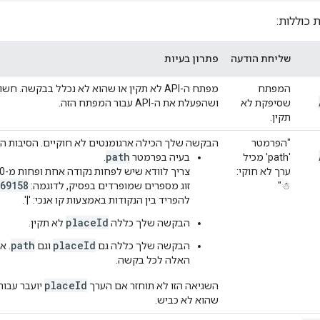
 כוללות:
שליחת הודעה
פתרון בעיות
המפתח
מפתח ה-API לא תקין או שהוא לא נכלל בבקש
שסיפקת לא
ושהפעלת את ה-API עבור המפתח הזה.
תקין.
"הפרמטר
הבקשה שלך הכילה ארגומנטים לא חוקיים. הסיבות הסב
path
'path' מכיל
בעיה בפרמטר
.
ערך לא חוקי:
69158
☃"
זוג מספרים שמופרדים בפסיק, לדוגמה:
להפריד בין הנקודות באמצעות קו אנכי: '|'.
placeId
הבקשה שלך כללה
לא תקין.
path
placeId
הבקשה שלך כללה גם
וגם
. א
האלה לכל בקשה.
placeId
השגיאה הזו לא תוחזר אם הערך
יועבר עבור
שהוא לא כביש.