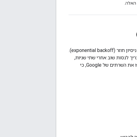
האלה.
אם בקשות נכשלות, צריך לוודא שאתם מנסים לשלוח אותן שוב עם השהיה מעריכית לפני ניסיון חוזר (exponential backoff).
יך לנסות שוב אחרי שתי שניות,
ואז אחרי ארבע שניות וכן הלאה. כך נמנע מצב שבו בקשות פגומות או כשלים נרחבים יציפו את השרתים של Google, כי