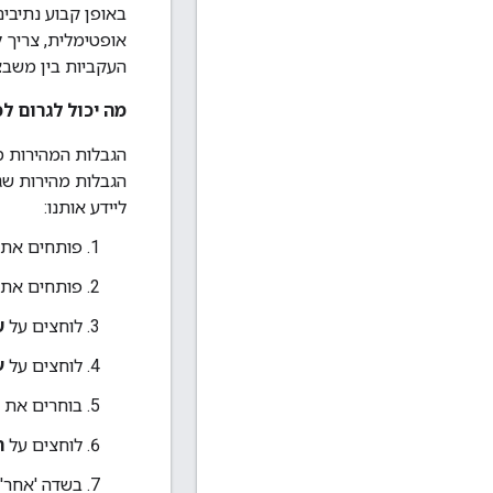
באופן קבוע נתיבים
אופטימלית, צריך 
העקביות בין משב
מה יכול לגרום לכך שמגב
הגבלות המהירות מ
הגבלות מהירות שגו
ליידע אותנו:
פותחים את מפות Google במחשב או את אפליקציי
פותחים את 
לוחצים על
ש
לוחצים על
ע
בוחרים את ק
לוחצים על
ה
בשדה 'אחר',