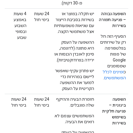
מ-30 דקות).
השפעה גבוהה
יש תקלה במוצר או
‫24 שעות
‫4 שעות
– פגיעה חמורה
בשירות בסביבת הייצור
בימי חול
באמצע
בשירות
עם שגיאות משמעותיות
השבוע
אצל משתמשי הקצה.
ובסופי
הסעיף הזה חל
שבוע
רק על שירותים
ההשפעה על העסק
בפלטפורמה
היא מתונה (לדוגמה,
של מפות
סיכון לאובדן הכנסות או
Google
ירידה בפרודוקטיביות).
שמסומנים
יש פתרון עקיף שאפשר
כ
זמינים לכלל
ליישם במהירות כדי
המשתמשים
.
למזער את ההשפעה
הקריטית על העסק.
השפעה
חומרת הבעיה וההיקף
‫24 שעות
‫24 שעות
בינונית –
שלה מוגבלים.
בימי חול
בימי חול
פגיעה חלקית
המשתמשים עצמם לא
בשימוש
רואים את הבעיה.
בשירות
ההשפעה על העסק