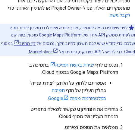
טכנית יכולים ליצור בקשות תמיכה. אם לא הוקצה לכם אחד
מהתפקידים האלה, פנו ל-Project Owner או לאדמין הארגוני כדי
לקבל גישה
.
לפני שיוצרים פנייה לתמיכה, צריך לוודא שיש לכם חשבון לחיוב תקף
ושלפחות ממשק API אחד של Google Maps Platform מופעל בפרויקט
שלכם. כדי לוודא שיש לכם חשבון לחיוב תקף, נכנסים אל
דף החיוב
במסוף
Cloud. כדי להפעיל API בפרויקט, נכנסים אל
Marketplace
.
נכנסים לדף
יצירת בקשת תמיכה
בתמיכה ב-
Google Maps Platform במסוף Cloud.
אפשר גם ללחוץ על הלחצן 'יצירת פנייה'
בחלק העליון של הדף
תמיכה
בפלטפורמת מפות Google
.
בוחרים את
הפרויקט
שקשור לשאלה בתפריט
הנפתח העליון של מסוף Cloud.
ממלאים את הטופס בפירוט.