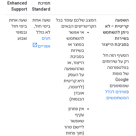
תמיכת
Enhanced
Support
Standard
השפעה
המצב שלכם עומד בכל
שעה אחת
שעה אחת
קריטית – לא
הקריטריונים הבאים:
בימי חול,
בימי חול
ניתן להשתמש
אי אפשר
לא כולל
ובסופי
בשירות
להשתמש
חגים
שבוע
בסביבת הייצור
במוצר או
אזוריים
בשירות
הסעיף הזה חל
בסביבת
רק על שירותים
הייצור, או
בפלטפורמה
שההשפעה
של מפות
על העסק
Google
היא קריטית
שמסומנים
(לדוגמה,
כ
זמינים לכלל
אובדן
המשתמשים
.
הכנסות).
אין פתרון
עקיף
שאפשר
ליישם מהר
(תוך פחות