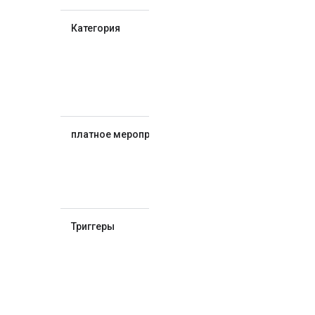
Категория
Относится ли
товар к
категории
Essentials, Pro
или
Enterprise.
платное мероприятие
Какое
событие
оплачивается
для данного
артикула?
Триггеры
Какие
элементы
кода
запускают
события, за
которые
взимается