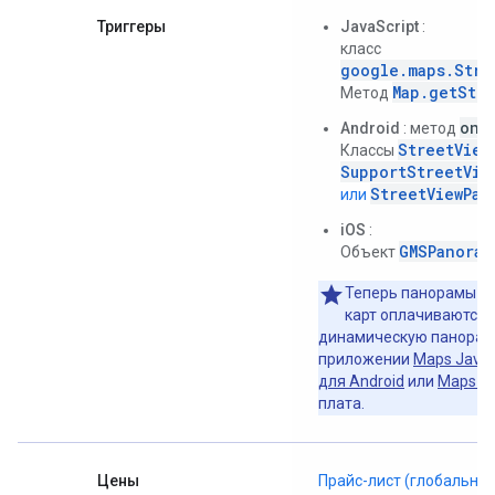
Триггеры
JavaScript
:
класс
google.maps.Stre
Map.getStre
Метод
onC
Android
: метод
StreetView
Классы
SupportStreetVie
StreetViewPan
или
iOS
:
GMSPanoram
Объект
Теперь панорамы Str
карт оплачиваются 
динамическую панораму
приложении
Maps JavaS
для Android
или
Maps SD
плата.
Цены
Прайс-лист (глобальны