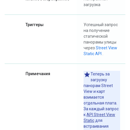
загрузка
Триггеры
Успешный запрос
на получение
статической
панорамы улицы
через
Street View
Static API
.
Примечания
Теперь за
загрузку
панорам Street
View и карт
взимается
отдельная плата.
За каждый запрос
к
API Street View
Static
для
встраивания