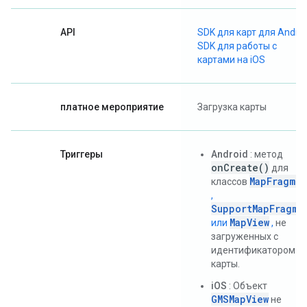
API
SDK для карт для Andro
SDK для работы с
картами на iOS
платное мероприятие
Загрузка карты
Триггеры
Android
: метод
onCreate()
для
MapFragme
классов
,
SupportMapFragme
MapView
или
,
не
загруженных с
идентификатором
карты.
iOS
: Объект
GMSMapView
не