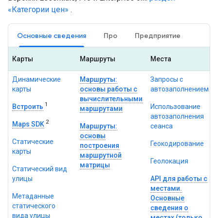
«Категории цен»
.
Основные сведения
Про
Предприятие
Карты
Маршруты
Места
Динамические
Маршруты:
Запросы с
карты
основы работы с
автозаполнением
вычислительными
1
Встроить
Использование
маршрутами
автозаполнения
2
Maps SDK
Маршруты:
сеанса
основы
Статические
Геокодирование
построения
карты
маршрутной
Геолокация
матрицы
Статический вид
улицы
API для работы с
местами.
Метаданные
Основные
статического
сведения о
вида улицы
местах (только