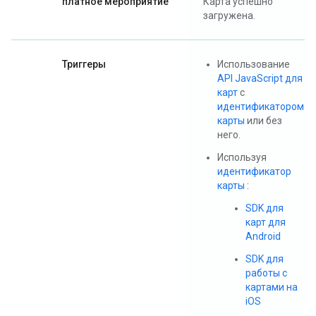
платное мероприятие
Карта успешно
загружена.
Триггеры
Использование
API JavaScript для
карт
с
идентификатором
карты
или без
него.
Используя
идентификатор
карты
:
SDK для
карт для
Android
SDK для
работы с
картами на
iOS