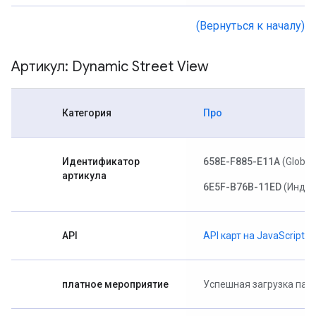
(Вернуться к началу)
Артикул: Dynamic Street View
Категория
Про
Идентификатор
658E-F885-E11A
(Global
артикула
6E5F-B76B-11ED
(Индия
API
API карт на JavaScript
платное мероприятие
Успешная загрузка па