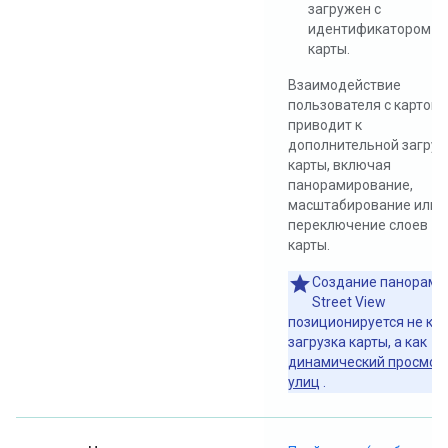
загружен с
идентификатором
карты.
Взаимодействие
пользователя с картой 
приводит к
дополнительной загруз
карты, включая
панорамирование,
масштабирование или
переключение слоев
карты.
Создание панорамы
Street View
позиционируется не как
загрузка карты, а как
динамический просмот
улиц
.