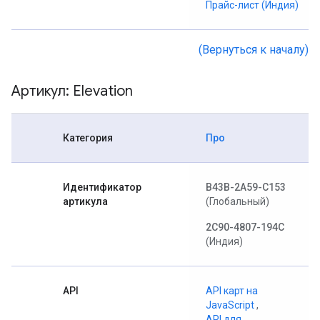
Прайс-лист (Индия)
(Вернуться к началу)
Артикул: Elevation
Категория
Про
Идентификатор
B43B-2A59-C153
артикула
(Глобальный)
2C90-4807-194C
(Индия)
API
API карт на
JavaScript
,
API для