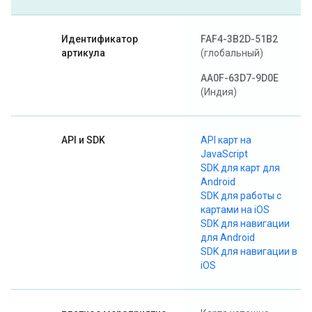
Идентификатор
FAF4-3B2D-51B2
артикула
(глобальный)
AA0F-63D7-9D0E
(Индия)
API и SDK
API карт на
JavaScript
SDK для карт для
Android
SDK для работы с
картами на iOS
SDK для навигации
для Android
SDK для навигации в
iOS