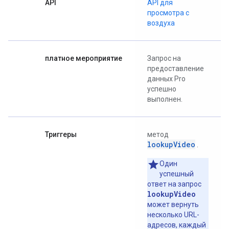
API
API для
просмотра с
воздуха
платное мероприятие
Запрос на
предоставление
данных Pro
успешно
выполнен.
Триггеры
метод
lookupVideo
.
Один
успешный
ответ на запрос
lookupVideo
может вернуть
несколько URL-
адресов, каждый