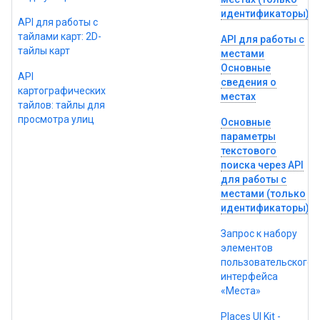
идентификаторы).
API для работы с
тайлами карт: 2D-
API для работы с
тайлы карт
местами
Основные
API
сведения о
картографических
местах
тайлов: тайлы для
просмотра улиц
Основные
параметры
текстового
поиска через API
для работы с
местами (только
идентификаторы)
Запрос к набору
элементов
пользовательского
интерфейса
«Места»
Places UI Kit -