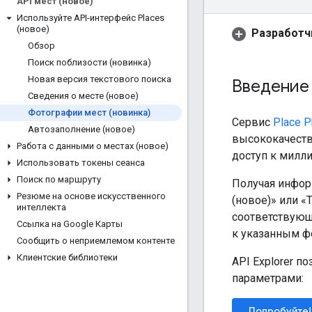
API мест (новое)
Используйте API-интерфейс Places
(новое)
Разработч
Обзор
Поиск поблизости (новинка)
Новая версия текстового поиска
Введение
Сведения о месте (новое)
Фотографии мест (новинка)
Сервис
Place P
Автозаполнение (новое)
высококачеств
Работа с данными о местах (новое)
доступ к милли
Использовать токены сеанса
Поиск по маршруту
Получая инфор
Резюме на основе искусственного
(новое)» или «
интеллекта
соответствующ
Ссылка на Google Карты
к указанным ф
Сообщить о неприемлемом контенте
Клиентские библиотеки
API Explorer п
параметрами:
Попробуйте!