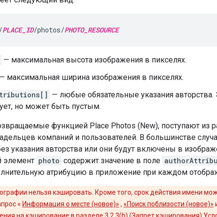
/
PLACE_ID
/photos/
PHOTO_RESOURCE
— максимальная высота изображения в пикселях.
— максимальная ширина изображения в пикселях.
tributions[]
— любые обязательные указания авторства. 
ует, но может быть пустым.
озвращаемые функцией Place Photos (New), поступают из 
адельцев компаний и пользователей. В большинстве случ
ез указания авторства или они будут включены в изображ
 элемент
photo
содержит значение в поле
authorAttrib
лнительную атрибуцию в приложение при каждом отобра
графии нельзя кэшировать. Кроме того, срок действия имени може
апрос «
Информация о месте (новое)»
,
«Поиск поблизости (новое)»
ения на кэширование в разделе 3.2.3(b) (Запрет кэширования)
Усл