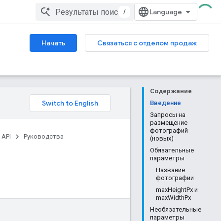
/
Начать
Связаться с отделом продаж
Содержание
Введение
Запросы на
размещение
фотографий
 API
Руководства
(новых)
Обязательные
параметры
Название
фотографии
maxHeightPx и
maxWidthPx
Необязательные
параметры