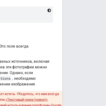
Это поле всегда
разных источников, включая
аев эти фотографии можно
ение. Однако, если
utions
, необходимо
жении изображения.
т истечь. Убедитесь, что имя всегда
или
«Текстовый поиск (новое)»
.
овий использования платформы Google