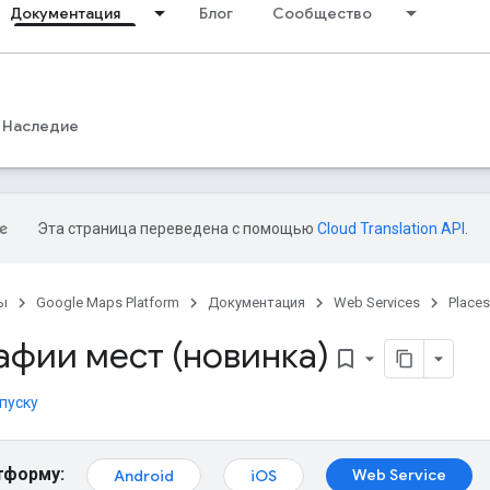
Документация
Блог
Сообщество
Наследие
Эта страница переведена с помощью
Cloud Translation API
.
ы
Google Maps Platform
Документация
Web Services
Places
афии мест (новинка)
bookmark_border
пуску
тформу:
Web Service
Android
iOS