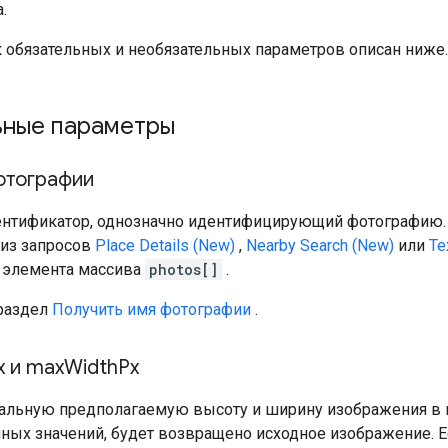
.
 обязательных и необязательных параметров описан ниже.
ьные параметры
отографии
нтификатор, однозначно идентифицирующий фотографию.
из запросов
Place Details (New)
,
Nearby Search (New)
или
Te
 элемента массива
photos[]
.
 раздел
Получить имя фотографии
.
x и max
Width
Px
альную предполагаемую высоту и ширину изображения в п
ных значений, будет возвращено исходное изображение. 