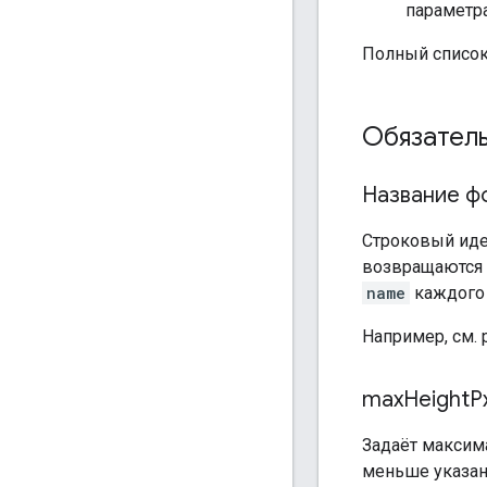
параметра
Полный список
Обязател
Название ф
Строковый иде
возвращаются 
name
каждого
Например, см.
max
Height
P
Задаёт максим
меньше указан