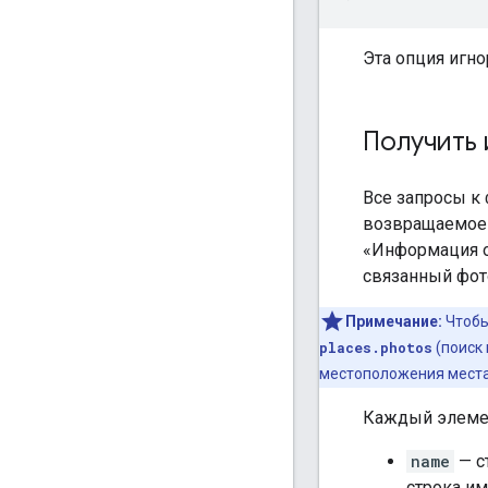
Эта опция игно
Получить
Все запросы к
возвращаемое 
«Информация о
связанный фот
Примечание:
Чтобы
places.photos
(поиск 
местоположения места
Каждый элем
name
— с
строка и