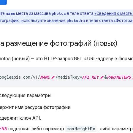
ите
name
места из массива
photos
в теле ответа
«Сведения о месте 
тографию, используйте значение
photoUri
в теле ответа «Фотогра
а размещение фотографий (новых)
hotos (новый) — это HTTP-запрос GET к URL-адресу в форме
oogleapis.com/v1/
NAME
/media?key=
API_KEY
&
PARAMETERS
 следующие параметры:
ержит имя ресурса фотографии.
одержит ключ API.
ERS
содержит либо параметр
maxHeightPx
, либо парамет