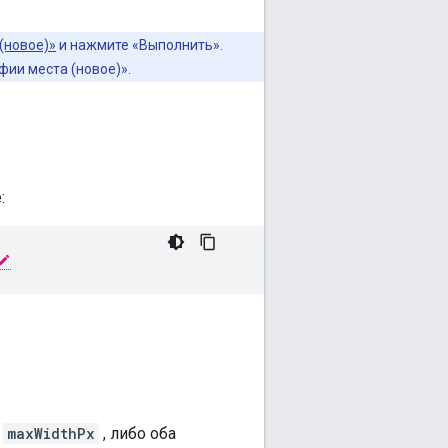
(новое)»
и нажмите «Выполнить».
фии места (новое)».
:
р
maxWidthPx
, либо оба