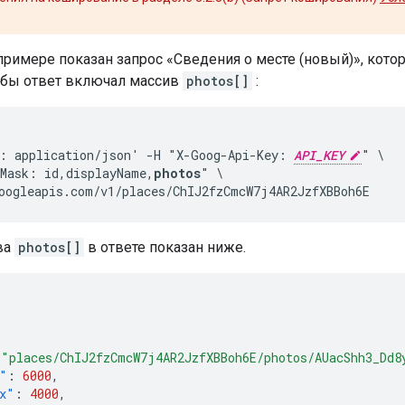
римере показан запрос «Сведения о месте (новый)», кот
тобы ответ включал массив
photos[]
:
: application/json' -H "X-Goog-Api-Key: 
API_KEY
" \

Mask: id,displayName,
photos
" \

oogleapis.com/v1/places/ChIJ2fzCmcW7j4AR2JzfXBBoh6E
ва
photos[]
в ответе показан ниже.
"places/ChIJ2fzCmcW7j4AR2JzfXBBoh6E/photos/AUacShh3_Dd8
"
:
6000
,
x"
:
4000
,