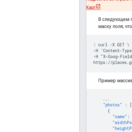
Карт
.
В следующем п
маску поля, ч
curl -X GET \

-H 'Content-Type
-H "X-Goog-Field
https://places.g
Пример масси
...
"photos"
:
[
{
"name"
:
"widthPx
"heightP