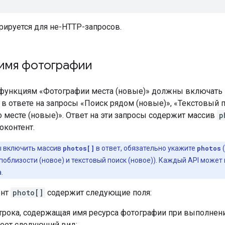
рируется для не-HTTP-запросов.
 имя фотографии
 функциям «Фотографии места (новые)» должны включать 
в ответе на запросы «Поиск рядом (новые)», «Текстовый п
 месте (новые)». Ответ на эти запросы содержит массив
p
оконтент.
 включить массив
photos[]
в ответ, обязательно укажите
photos
(
поблизости (новое) и текстовый поиск (новое)). Каждый API может
.
ент
photo[]
содержит следующие поля:
трока, содержащая имя ресурса фотографии при выполнении
меет следующий вид: