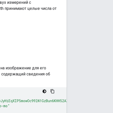
вух измерений с
dth принимают целые числа от
на изображение для его
т, содержащий сведения об
DJyHiEqXIP5mowOc99lN1GzBun6KHH52AZ5fFA/media"
,
o-mo"