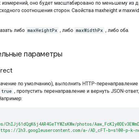
х измерений, оно будет масштабировано по меньшему из д
ходного соотношения сторон. Свойства maxheight и maxwi
азать либо
maxHeightPx
, либо
maxWidthPx
, либо оба.
ельные параметры
irect
начение по умолчанию), выполнить HTTP-перенаправление 
true
, пропустить перенаправление и вернуть JSON-отве
Например:
es/ChIJj61dQgK6j4AR4GeTYWZsKWw/photos/Aaw_FcKly0DEv3EWm
https://lh3.googleusercontent.com/a-/AD_cFT-b=s100-p-k-n