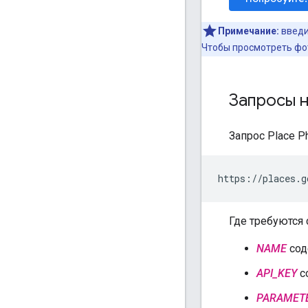
Примечание:
введ
Чтобы просмотреть фо
Запросы н
Запрос Place P
https://places.g
Где требуются
NAME
сод
API_KEY
с
PARAMET