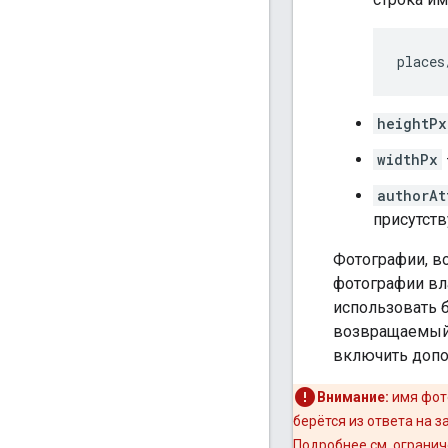
places
heightPx
widthPx
authorAt
присутств
Фотографии, в
фотографии вл
использовать б
возвращаемый
включить допо
Внимание:
имя фото
берётся из ответа на з
Подробнее см. огранич