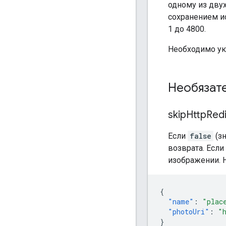
одному из дву
сохранением ис
1 до 4800.
Необходимо ук
Необязат
skip
Http
Red
Если
false
(з
возврата. Если
изображении. 
{
"name"
:
"plac
"photoUri"
:
"
}