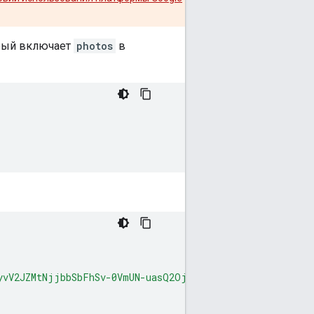
орый включает
photos
в
yvV2JZMtNjjbbSbFhSv-0VmUN-uasQ2Oj00XB63irPTks0-A_1rMNfd