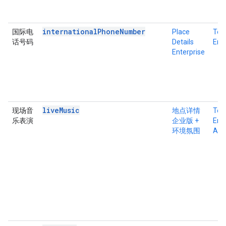
internationalPhoneNumber
国际电
Place
Tex
话号码
Details
Ente
Enterprise
liveMusic
现场音
地点详情
Tex
乐表演
企业版 +
Ente
环境氛围
Atm