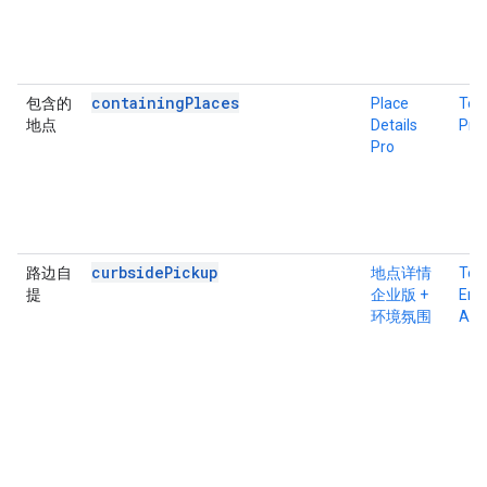
containingPlaces
包含的
Place
Tex
地点
Details
Pro
Pro
curbsidePickup
路边自
地点详情
Tex
提
企业版 +
Ente
环境氛围
Atm