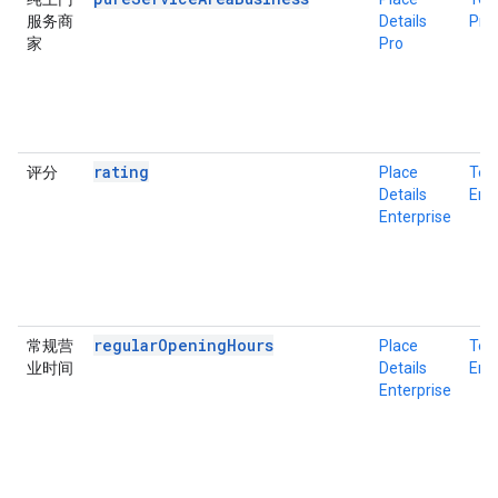
服务商
Details
Pro
家
Pro
rating
评分
Place
Tex
Details
Ente
Enterprise
regularOpeningHours
常规营
Place
Tex
业时间
Details
Ente
Enterprise