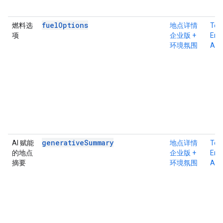
fuelOptions
燃料选
地点详情
Tex
项
企业版 +
Ente
环境氛围
Atm
generativeSummary
AI 赋能
地点详情
Tex
的地点
企业版 +
Ente
摘要
环境氛围
Atm