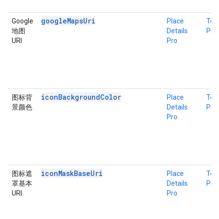
googleMapsUri
Google
Place
Tex
地图
Details
Pro
URI
Pro
iconBackgroundColor
图标背
Place
Tex
景颜色
Details
Pro
Pro
iconMaskBaseUri
图标遮
Place
Tex
罩基本
Details
Pro
URI
Pro