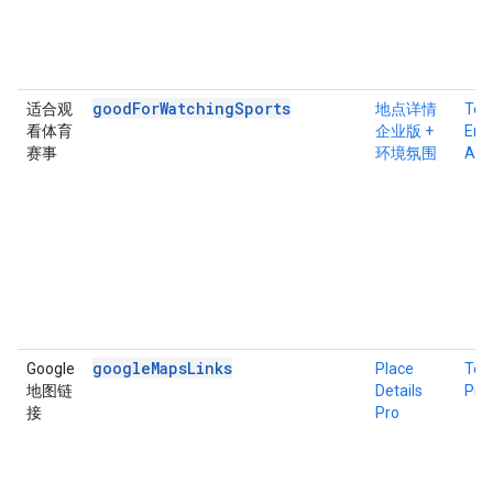
goodForWatchingSports
适合观
地点详情
Tex
看体育
企业版 +
Ente
赛事
环境氛围
Atm
googleMapsLinks
Google
Place
Tex
地图链
Details
Pro
接
Pro