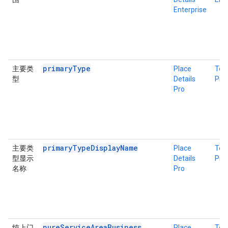
Enterprise
primaryType
主要类
Place
Tex
型
Details
Pro
Pro
primaryTypeDisplayName
主要类
Place
Tex
型显示
Details
Pro
名称
Pro
pureServiceAreaBusiness
纯上门
Place
Tex