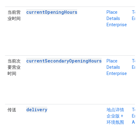
currentOpeningHours
当前营
Place
Tex
业时间
Details
Ente
Enterprise
currentSecondaryOpeningHours
当前次
Place
Tex
要营业
Details
Ente
时间
Enterprise
delivery
传送
地点详情
Tex
企业版 +
Ente
环境氛围
Atm