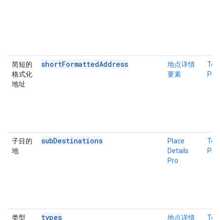
shortFormattedAddress
简短的
地点详情
Tex
格式化
要素
Pro
地址
subDestinations
子目的
Place
Tex
地
Details
Pro
Pro
types
类型
地点详情
Tex