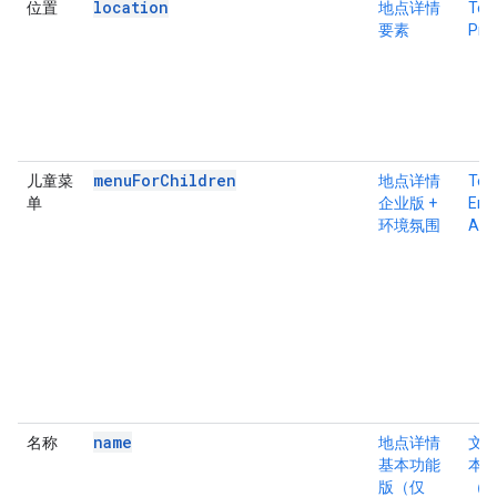
location
位置
地点详情
Tex
要素
Pro
menuForChildren
儿童菜
地点详情
Tex
单
企业版 +
Ente
环境氛围
Atm
name
名称
地点详情
文
基本功能
本
版（仅
（仅