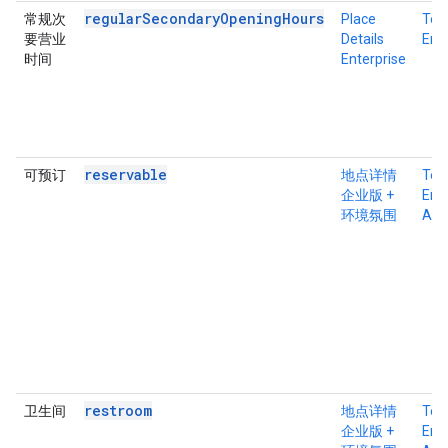
regularSecondaryOpeningHours
常规次
Place
Tex
要营业
Details
Ente
时间
Enterprise
reservable
可预订
地点详情
Tex
企业版 +
Ente
环境氛围
Atm
restroom
卫生间
地点详情
Tex
企业版 +
Ente