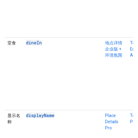
dineIn
堂食
地点详情
Tex
企业版 +
Ente
环境氛围
Atm
displayName
显示名
Place
Tex
称
Details
Pro
Pro