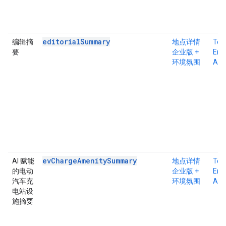
editorialSummary
编辑摘
地点详情
Tex
要
企业版 +
Ente
环境氛围
Atm
evChargeAmenitySummary
AI 赋能
地点详情
Tex
的电动
企业版 +
Ente
汽车充
环境氛围
Atm
电站设
施摘要