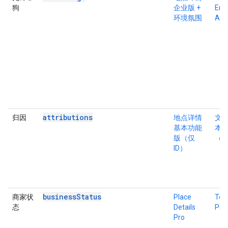
狗
企业版 +
Ente
环境氛围
Atm
attributions
归因
地点详情
文
基本功能
本
版（仅
（仅
ID）
businessStatus
商家状
Place
Tex
态
Details
Pro
Pro