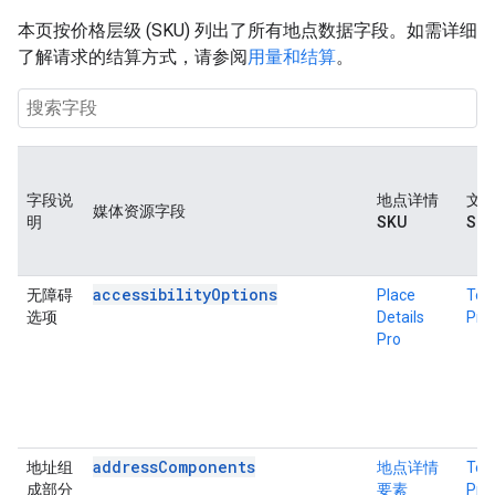
本页按价格层级 (SKU) 列出了所有地点数据字段。如需详细
了解请求的结算方式，请参阅
用量和结算
。
字段说
地点详情
文
媒体资源字段
明
SKU
SK
accessibilityOptions
无障碍
Place
Tex
选项
Details
Pro
Pro
addressComponents
地址组
地点详情
Tex
成部分
要素
Pro