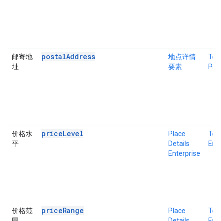
postalAddress
邮寄地
地点详情
Tex
址
要素
Pro
priceLevel
价格水
Place
Tex
平
Details
Ente
Enterprise
priceRange
价格范
Place
Tex
围
Details
Ente