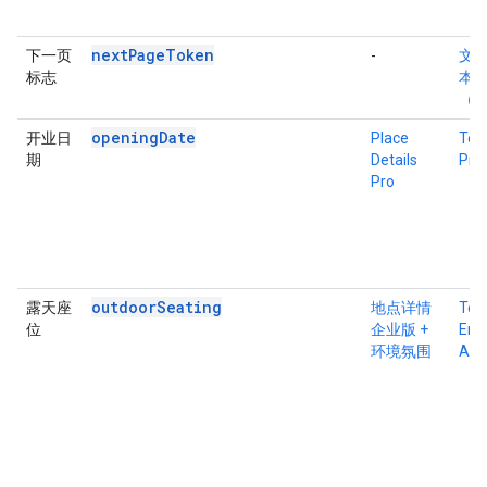
nextPageToken
下一页
-
文
标志
本
（仅
openingDate
开业日
Place
Tex
期
Details
Pro
Pro
outdoorSeating
露天座
地点详情
Tex
位
企业版 +
Ente
环境氛围
Atm