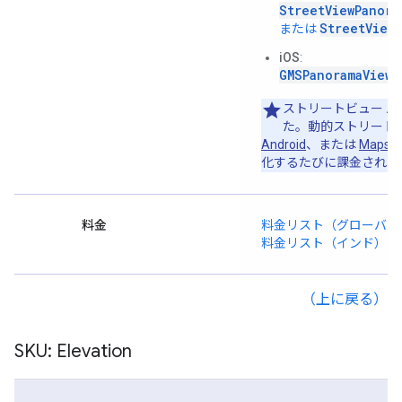
StreetViewPanora
StreetViewP
または
iOS
:
GMSPanoramaView
ストリートビュー 
た。動的ストリート
Android
、または
Maps S
化するたびに課金されま
料金
料金リスト（グローバル
料金リスト（インド）
（上に戻る）
SKU: Elevation