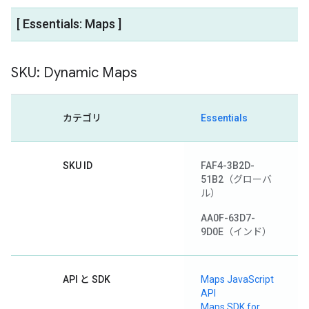
[ Essentials: Maps ]
SKU: Dynamic Maps
カテゴリ
Essentials
SKU ID
FAF4-3B2D-
51B2
（グローバ
ル）
AA0F-63D7-
9D0E
（インド）
API と SDK
Maps JavaScript
API
Maps SDK for