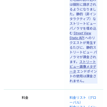
は個別に請求され
るようになりまし
た。静的（非イン
タラクティブ）な
ストリートビュー
パノラマを埋め込
む
Street View
Static API
へのリ
クエストが発生す
るたびに、静的ス
トリートビュー パ
ノラマが課金され
ます。
ストリート
ビュー画像メタデ
ータ
エンドポイン
トの使用は課金さ
れません。
料金
料金リスト（グロ
ーバル）