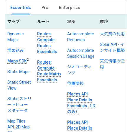
Essentials
Pro
Enterprise
マップ
ルート
場所
環境
Dynamic
Routes:
Autocomplete
大気質の利用
Maps
Compute
Requests
Solar API - イ
Routes
1
埋め込み
Autocomplete
ンサイト構築
Essentials
Session Usage
2
Maps SDK
天気情報の使
Routes:
ジオコーディ
用
Compute
Static Maps
ング
Route Matrix
Essentials
Static Street
位置情報
View
Places API
Static ストリ
Place Details
ートビュー
Essentials（ID
メタデータ
のみ）
Map Tiles
Places API
API: 2D Map
Place Details