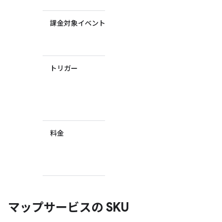
課金対象イベント
SKU の課金
対象となる
イベント。
トリガー
課金対象イ
ベントをト
リガーする
コード要
素。
料金
その SKU の
グループの
料金表への
リンク。
マップサービスの SKU