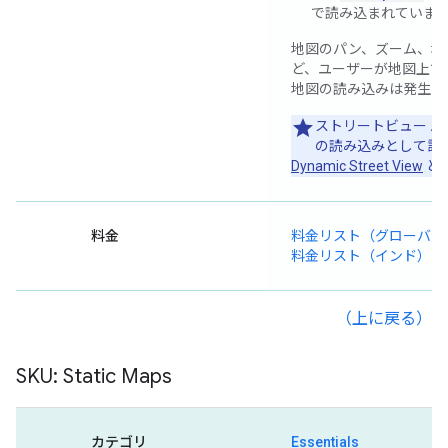
で読み込まれていま
地図のパン、ズーム、地
ど、ユーザーが地図上で
地図の読み込みは発生し
ストリートビュー 
の読み込みとして課
Dynamic Street View
と
料金
料金リスト（グローバル
料金リスト（インド）
（上に戻る）
SKU: Static Maps
カテゴリ
Essentials