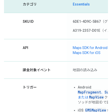
カテゴリ
Essentials
SKU ID
6DE1-4D9C-5B67
（グロ
A319-2357-D01E
（イン
API
Maps SDK for Android
Maps SDK for iOS
課金対象イベント
地図の読み込み
トリガー
Android
:
MapFragment
Sup
、
MapView
または
クラ
ソッドが地図 ID で
GMSMapView
iOS
:
オ