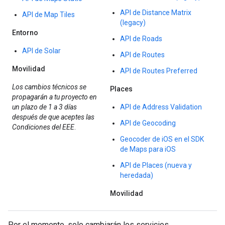
API de Distance Matrix
API de Map Tiles
(legacy)
Entorno
API de Roads
API de Solar
API de Routes
Movilidad
API de Routes Preferred
Los cambios técnicos se
Places
propagarán a tu proyecto en
un plazo de 1 a 3 días
API de Address Validation
después de que aceptes las
API de Geocoding
Condiciones del EEE
.
Geocoder de iOS en el SDK
de Maps para iOS
API de Places (nueva y
heredada)
Movilidad
Por el momento, solo cambiarán los servicios