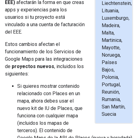
EEE)
afectarán la forma en que creas
Liechtenstein,
apps y experiencias para los
Lituania,
usuarios si tu proyecto está
Luxemburgo,
vinculado a una cuenta de facturación
Madeira,
del EEE.
Malta,
Martinica,
Estos cambios afectan el
Mayotte,
funcionamiento de los Servicios de
Noruega,
Google Maps para las integraciones
Países
de
proyectos nuevos
, incluidos los
Bajos,
siguientes:
Polonia,
Portugal,
Si quieres mostrar contenido
Reunión,
relacionado con Places en un
Rumania,
mapa, ahora debes usar el
San Martín,
nuevo kit de IU de Places, que
Suecia
funciona con cualquier mapa
(incluidos los mapas de
terceros). El contenido de
Google Maps de la API de Places (nueva y heredada)